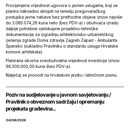
Procijenjena vrijednost ugovora o javnim uslugama, koji se
planira naknadno sklopiti na temelju pregovaračkog
postupka javne nabave bez prethodne objave iznosi najviše
do 2.085.074,26 kuna neto (bez PDV-a) i obuhvaća izradu
daljnje potrebne cjelokupne projektno-tehničke
dokumentacije za izgradnju arhitektonsko-urbanističkog
rješenja zgrade Doma zdravlja Zagreb Zapad - Ambulanta
Špansko (sukladno Pravilniku o standardu usluga Hrvatske
komore arhitekata).
Planirana okvirna sveobuhvatna vrijednost investicije iznosi:
96.200.000,00 kuna (bez PDV-a).
Natječaj se provodi na hrvatskom jeziku i latiničnom pismu.
Poziv na sudjelovanje u javnom savjetovanju /
Pravilnik o obveznom sadržaju i opremanju
projekata građevina...
04/08/2026