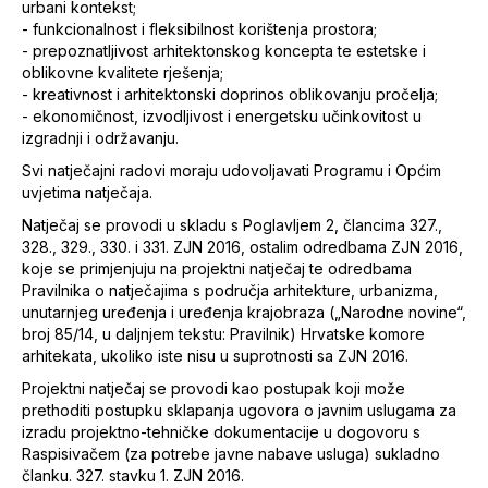
urbani kontekst;
- funkcionalnost i fleksibilnost korištenja prostora;
- prepoznatljivost arhitektonskog koncepta te estetske i
oblikovne kvalitete rješenja;
- kreativnost i arhitektonski doprinos oblikovanju pročelja;
- ekonomičnost, izvodljivost i energetsku učinkovitost u
izgradnji i održavanju.
Svi natječajni radovi moraju udovoljavati Programu i Općim
uvjetima natječaja.
Natječaj se provodi u skladu s Poglavljem 2, člancima 327.,
328., 329., 330. i 331. ZJN 2016, ostalim odredbama ZJN 2016,
koje se primjenjuju na projektni natječaj te odredbama
Pravilnika o natječajima s područja arhitekture, urbanizma,
unutarnjeg uređenja i uređenja krajobraza („Narodne novine“,
broj 85/14, u daljnjem tekstu: Pravilnik) Hrvatske komore
arhitekata, ukoliko iste nisu u suprotnosti sa ZJN 2016.
Projektni natječaj se provodi kao postupak koji može
prethoditi postupku sklapanja ugovora o javnim uslugama za
izradu projektno-tehničke dokumentacije u dogovoru s
Raspisivačem (za potrebe javne nabave usluga) sukladno
članku. 327. stavku 1. ZJN 2016.