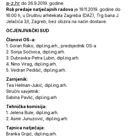
a-z.hr
do 26.9.2019. godine.
Rok predaje natječajnih radova
je 19.11.2019. godine do
16:00 h, u Društvu arhitekata Zagreba (DAZ), Trg bana J.
Jelačića 3/I, Zagreb, bez obzira na način dostave.
OCJENJIVAČKI SUD
Članovi OS-a:
1. Goran Rako, dipl.ing.arh., predsjednik OS-a
2. Sonja Sočivica, dipl.ing.arh.
3. Dubravka-Petra Lubin, dipl.ing.arh.
4. Nino Virag, dipl.ing.arh.
5. Vedran Pedišić, dipl.ing.arh.
Zamjenik:
Tea Helman-Jukić, dipl.ing.arh.
Stručni savjetnik:
Sabina Pavlić, dipl.ing.arh
Tehnička komisija:
1. Jelena Bule, dipl.ing.arh.
2. Asmir Junuzović, dipl.ing.arh.
Tajnica natječaja:
Branka Grgić, dipl.ing.arh.