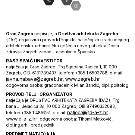
Grad Zagreb
raspisuje, a
Društvo arhitekata Zagreba
(DAZ) organizira i provodi Projektni natječaj za izradu idejnog
arhitektonsko-urbanističko rješenja novog objekta Doma
zdravlja Zagreb zapad – ambulanta Špansko.
RASPISIVAČ I INVESTITOR
natječaja je Grad Zagreb, Trg Stjepana Radića 1, 10 000
Zagreb, OIB: 6181789437; telefon: +385 1 6503788; e-mail:
javna.nabava@zagreb.hr
www.zagreb.hr
;
odgovorna osoba: gradonačelnik Milan Bandić, dipl. politolog
PROVODITELJ I ORGANIZATOR
natječaja je DRUŠTVO ARHITEKATA ZAGREBA (DAZ), Trg
bana J. Jelačića 3/I, 10 000 Zagreb, OIB:87490332083,
natjecaji@d-a-z.hr
telefon:+385 1 4816151, e-mail:
,
www.d-a-z.hr
, odgovorna osoba: Tihomil Matković,
dipl.ing.arh., predsjednik
PREDMET NATJEČAJA