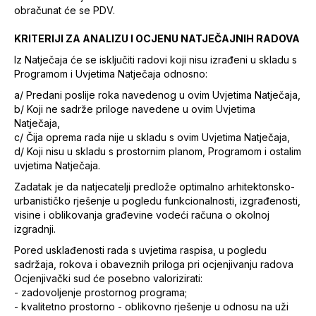
obračunat će se PDV.
KRITERIJI ZA ANALIZU I OCJENU NATJEČAJNIH RADOVA
Iz Natječaja će se isključiti radovi koji nisu izrađeni u skladu s
Programom i Uvjetima Natječaja odnosno:
a/ Predani poslije roka navedenog u ovim Uvjetima Natječaja,
b/ Koji ne sadrže priloge navedene u ovim Uvjetima
Natječaja,
c/ Čija oprema rada nije u skladu s ovim Uvjetima Natječaja,
d/ Koji nisu u skladu s prostornim planom, Programom i ostalim
uvjetima Natječaja.
Zadatak je da natjecatelji predlože optimalno arhitektonsko-
urbanističko rješenje u pogledu funkcionalnosti, izgrađenosti,
visine i oblikovanja građevine vodeći računa o okolnoj
izgradnji.
Pored usklađenosti rada s uvjetima raspisa, u pogledu
sadržaja, rokova i obaveznih priloga pri ocjenjivanju radova
Ocjenjivački sud će posebno valorizirati:
- zadovoljenje prostornog programa;
- kvalitetno prostorno - oblikovno rješenje u odnosu na uži