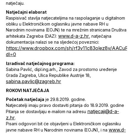
natječaju.
Natječajni elaborat
Raspisivač stavlja natjecateljima na raspolaganje u digitalnom
obliku u Elektroničkom oglasniku javne nabave RH u
Narodnim novinama (EOJN) te na mrežnim stranicama Društva
www.d-a-z.hr
arhitekata Zagreba (DAZ):
, natječajna
dokumentacija nalazi se na sljedećoj poveznici:
https://www.dropbox.com/sh/rf3v11c83olez8v/AACuR
dl=0
Izrađivač natječajnog programa:
Sabina Pavlić, dipl.ing.arh., Zavod za prostorno uređenje
Grada Zagreba, Ulica Republike Austrije 18,
sabina.pavlic@zagreb.hr
ROKOVI NATJEČAJA
Početak natječaja
je 29.8.2019. godine.
Natjecatelji imaju pravo dostaviti pitanja do 18.9.2019. godine
natjecaji@d-a-
Pitanja se dostavljaju e‐mailom na adresu
z.hr
.
Pisani odgovori bit će objavljeni u Elektroničkom oglasniku
www.d-
javne nabave RH u Narodnim novinama (EOJN), i na