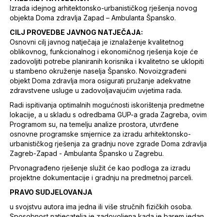
Izrada idejnog arhitektonsko-urbanističkog rješenja novog
objekta Doma zdravlja Zapad – Ambulanta Špansko.
CILJ PROVEDBE JAVNOG NATJEČAJA:
Osnovni cilj javnog natječaja je iznalaženje kvalitetnog
oblikovnog, funkcionalnog i ekonomičnog rješenja koje će
zadovoljiti potrebe planiranih korisnika i kvalitetno se uklopiti
u stambeno okruženje naselja Špansko. Novoizgrađeni
objekt Doma zdravlja mora osigurati pružanje adekvatne
zdravstvene usluge u zadovoljavajućim uvjetima rada.
Radi ispitivanja optimalnih mogućnosti iskorištenja predmetne
lokacije, a u skladu s odredbama GUP-a grada Zagreba, ovim
Programom su, na temelju analize prostora, utvrđene
osnovne programske smjernice za izradu arhitektonsko-
urbanističkog rješenja za gradnju nove zgrade Doma zdravlja
Zagreb-Zapad - Ambulanta Špansko u Zagrebu.
Prvonagrađeno rješenje služit će kao podloga za izradu
projektne dokumentacije i gradnju na predmetnoj parceli.
PRAVO SUDJELOVANJA
u svojstvu autora ima jedna ili više stručnih fizičkih osoba.
Sposobnost natjecatelja je zadovoljena kada je barem jedan