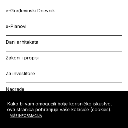
e-Građevinski Dnevnik
e-Planovi
Dani arhitekata
Zakoni i propisi
Za investitore
Nagrade
Kako bi vam omogućili bolje korisničko iskustvo,
ova stranica pohranjuje vaše kolačiće (cookies).
HRVATSKA KOMORA
Copyright © HKA 2026
VIŠE INFORMACIJA
ARHITEKATA
Ulica grada Vukovara 271
10000 Zagreb