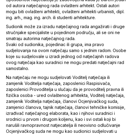
od autora natječajnog rada ovlašteni arhitekt. Ostali autori
mogu biti ovlašteni arhitekti, ovlašteni arhitekti urbanisti, dipl.
ing. arh., mag. ing. arch. ili studenti arhitekture.
Sudionik može za izradu natječajnog rada angažirati i druge
stručnjake specijaliste u pojedinom području, ali se oni ne
smatraju autorima natječajnog rada.
Svaki od sudionika, pojedinac ili grupa, ima pravo
sudjelovanja na ovom natječaju samo s jednim radom. Osobe
koje su sudjelovale u izradi jednog od natječajnih radova
ovog natječaja kao suradnici ne mogu predati natječajni rad
samostalno.
Na natječaju ne mogu sudjelovati Voditelj natječaja ili
zamjenik Voditelja natječaja, zaposlenici Raspisivača,
zaposlenici Provoditelja u slučaju da je provoditelj pravna ili
fizička osoba - ured ovlaštenog arhitekta, Voditelj natječaja,
zamjenik Voditelja natječaja, članovi Ocjenjivačkog suda,
zamjenici članova, tajnik natječaja, članovi tehničke komisije,
izrađivač natječajnog elaborata, kao i njihovi suradnici i
srodnici u prvom i drugom koljenu, kao i svi ostali koji bi
narušili ravnopravnost natjecatelja ili neovisno odlučivanje
Ocjenjivačkog suda ne mogu kao sudionici sudjelovati u