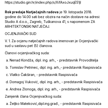
https://studio.gin.hr/index.php/s/XifAxoJxuqE51jI
Rok predaje Natječajnih radova
je 19. listopada 2018.
godine do 14.00 sati bez obzira na način dostave na adresi:
Studio A d.o.o., Zagreb, Tuškanova 41, s napomenom ZA
ARHITEKTONSKI NATJEČAJ.
OCJENJIVAČKI SUD
V. 1. Za ocjenu natječajnih radova imenovan je Ocjenjivački
sud u sastavu pet (5) članova.
Članovi ocjenjivačkog suda:
Nenad Kondža, dipl. ing. arh., - predstavnik Provoditelja
Tomislav Petrinec, dipl. ing. arh.,- predstavnik Raspisivača
Vlatko Čakširan, - predstavnik Raspisivača
Domagoj Vuković, dipl. ing. arh., - predstavnik Raspisivača
Andrea Zlonoga, dipl. ing. arh., - predstavnik Raspisivača
Zamjenik člana Ocjenjivačkog suda:
Željko Mateković,dipl.ing.građ., - predstavnik Raspisivača