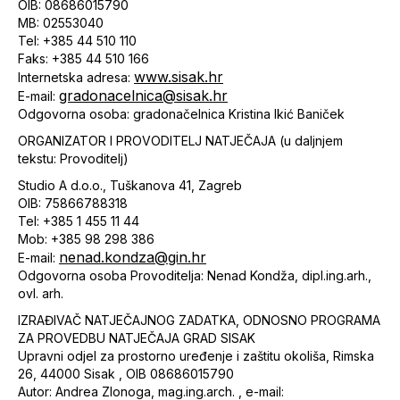
OIB: 08686015790
MB: 02553040
Tel: +385 44 510 110
Faks: +385 44 510 166
www.sisak.hr
Internetska adresa:
gradonacelnica@sisak.hr
E-mail:
Odgovorna osoba: gradonačelnica Kristina Ikić Baniček
ORGANIZATOR I PROVODITELJ NATJEČAJA (u daljnjem
tekstu: Provoditelj)
Studio A d.o.o., Tuškanova 41, Zagreb
OIB: 75866788318
Tel: +385 1 455 11 44
Mob: +385 98 298 386
nenad.kondza@gin.hr
E-mail:
Odgovorna osoba Provoditelja: Nenad Kondža, dipl.ing.arh.,
ovl. arh.
IZRAĐIVAČ NATJEČAJNOG ZADATKA, ODNOSNO PROGRAMA
ZA PROVEDBU NATJEČAJA GRAD SISAK
Upravni odjel za prostorno uređenje i zaštitu okoliša, Rimska
26, 44000 Sisak , OIB 08686015790
Autor: Andrea Zlonoga, mag.ing.arch. , e-mail: