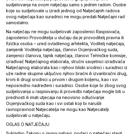
sudjelovanja na ovom natječaju samo s jednim radom. Osobe
koje su sudjelovale u izradi jednog od Natječajnih radova
ovog natječaja kao suradnici ne mogu predati Natječajni rad
samostalno.
Na natječaju ne mogu sudjelovati zaposlenici Raspisivača,
zaposlenici Provoditelja u slučaju da je provoditelj pravna ili
fizička osoba – ured ovlaštenog arhitekta, Voditelj natječaja,
zamjenik Voditelja natječaja, članovi Ocjenjivačkog suda,
zamjenici članova, tajnik natječaja, članovi Tehničke komisije,
izrađivač Natječajnog elaborata, stručni savjetnici izrađivača
Natječajnog elaborata kao i njihovi bliski srodnici i suradnici iz
uže radne skupine uključivo njihov bračni ili izvanbračni drug,
krvni ili drugi srodnici u prvom i drugom koljenu, kao i svi
neposredno nadređeni i suradnici. Osobe koje bi zbog svog
sudjelovanja u raspisivanju ili provedbi natječaja mogle biti u
prednosti ili imati utjecaja na neovisno odlučivanje
Ocjenjivačkog suda kao i svi ostali koji bi narušili
ravnopravnost Natjecatelja ne mogu kao Natjecatelji
sudjelovati u natječaju.
OGLAS O NATJEČAJU
Sukladno Zakonu o javnoj nabavi, podaci o natječaju stavit