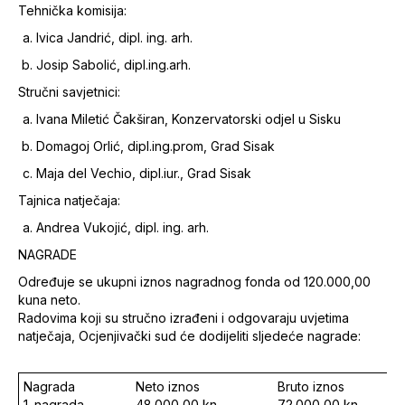
Tehnička komisija:
Ivica Jandrić, dipl. ing. arh.
Josip Sabolić, dipl.ing.arh.
Stručni savjetnici:
Ivana Miletić Čakširan, Konzervatorski odjel u Sisku
Domagoj Orlić, dipl.ing.prom, Grad Sisak
Maja del Vechio, dipl.iur., Grad Sisak
Tajnica natječaja:
Andrea Vukojić, dipl. ing. arh.
NAGRADE
Određuje se ukupni iznos nagradnog fonda od 120.000,00
kuna neto.
Radovima koji su stručno izrađeni i odgovaraju uvjetima
natječaja, Ocjenjivački sud će dodijeliti sljedeće nagrade:
Nagrada
Neto iznos
Bruto iznos
1. nagrada
48.000,00 kn
72.000,00 kn