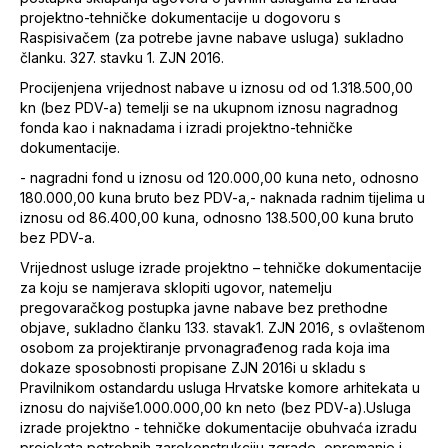
projektno-tehničke dokumentacije u dogovoru s
Raspisivačem (za potrebe javne nabave usluga) sukladno
članku. 327. stavku 1. ZJN 2016.
Procijenjena vrijednost nabave u iznosu od od 1.318.500,00
kn (bez PDV-a) temelji se na ukupnom iznosu nagradnog
fonda kao i naknadama i izradi projektno-tehničke
dokumentacije.
- nagradni fond u iznosu od 120.000,00 kuna neto, odnosno
180.000,00 kuna bruto bez PDV-a,- naknada radnim tijelima u
iznosu od 86.400,00 kuna, odnosno 138.500,00 kuna bruto
bez PDV-a.
Vrijednost usluge izrade projektno – tehničke dokumentacije
za koju se namjerava sklopiti ugovor, natemelju
pregovaračkog postupka javne nabave bez prethodne
objave, sukladno članku 133. stavak1. ZJN 2016, s ovlaštenom
osobom za projektiranje prvonagrađenog rada koja ima
dokaze sposobnosti propisane ZJN 2016i u skladu s
Pravilnikom ostandardu usluga Hrvatske komore arhitekata u
iznosu do najviše1.000.000,00 kn neto (bez PDV-a).Usluga
izrade projektno - tehničke dokumentacije obuhvaća izradu
projekata potrebnih zarekonstrukciju zgrade, opremanje i