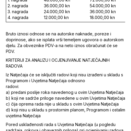
2. nagrada
36.000,00 kn
54.000,00 kn
3. nagrada
24.000,00 kn
36.000,00 kn
4. nagrada
12.000,00 kn
18.000,00 kn
Bruto iznosi odnose se na autorske naknade, poreze i
doprinose, ako se isplata vrši temeljem ugovora o autorskom
djelu. Za obveznike PDV-a na neto iznos obračunat će se
PDV.
KRITERIJI ZA ANALIZU I OCJENJIVANJE NATJEČAJNIH
RADOVA
Iz Natječaja će se isključiti radovi koji nisu izrađeni u skladu s
Programom i Uvjetima Natječaja odnosno
radovi:
a) predani poslije roka navedenog u ovim Uvjetima Natječaja
b) koji ne sadrže priloge navedene u ovim Uvjetima Natječaja
c) čija oprema rada nije u skladu s ovim Uvjetima Natječaja
d) koji nisu u skladu s prostornim planom, Programom i ostalim
uvjetima Natječaja
Pored usklađenosti rada s Uvjetima Natječaja (u pogledu
sadržaja, rokova i obaveznih priloga) pri ocjenjivanju radova