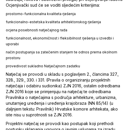
Ocjenjivački sud će se voditi sljedećim kriterijima:
prostorno-funkcionalna kvaliteta rješenja
funkcionalno-estetska kvaliteta arhitektonskog rješenja
ocjena posebnosti natječajnog rada
funkcionalnost, ekonomičnost i fleksibilnost rješenja u izvedbi i
uporabi
način postupanja sa zatečenim stanjem te odnos prema okolnom
prostoru
provedivost sukladno Natječajnom zadatku
Natječaj se provodi u skladu s poglavljem 2., člancima 327.,
328., 329., 330. i 331. (Pravila o organiziranju projektnih
natječaja i odabiru sudionika) ZJN 2016, ostalim odredbama
ZJN 2016 koje se primjenjuju na natječaj te odredbama
Pravilnika o natječajima s područja arhitekture, urbanizma,
unutarnjeg uređenja i uređenja krajobraza (NN 85/14) (u
daljnjem tekstu: Pravilnik) Hrvatske komore arhitekata, ako
iste nisu u suprotnosti sa ZJN 2016.
Projektni natječaj se provodi kao postupak koji prethodi
postupku sklapanja ugovora o javnim uslugama za izradu