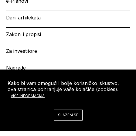
e-Planovi
Dani arhitekata
Zakoni i propisi
Za investitore
Nagrade
Kako bi vam omogućili bolje korisničko iskustvo,
ova stranica pohranjuje vaše kolačiće (cookies).
HRVATSKA KOMORA
Copyright © HKA 2026
VIŠE INFORMACIJA
ARHITEKATA
Ulica grada Vukovara 271
10000 Zagreb
SLAŽEM SE
Tel: +385 (0)1 5508 - 410
arhitekti@arhitekti-hka.hr