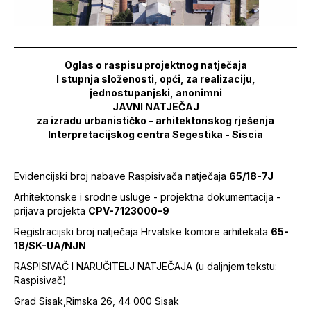
Oglas o raspisu projektnog natječaja
I stupnja složenosti, opći, za realizaciju,
jednostupanjski, anonimni
JAVNI NATJEČAJ
za izradu urbanističko - arhitektonskog rješenja
Interpretacijskog centra Segestika - Siscia
Evidencijski broj nabave Raspisivača natječaja
65/18-7J
Arhitektonske i srodne usluge - projektna dokumentacija -
prijava projekta
CPV-7123000-9
Registracijski broj natječaja Hrvatske komore arhitekata
65-
18/SK-UA/NJN
RASPISIVAČ I NARUČITELJ NATJEČAJA (u daljnjem tekstu:
Raspisivač)
Grad Sisak,Rimska 26, 44 000 Sisak