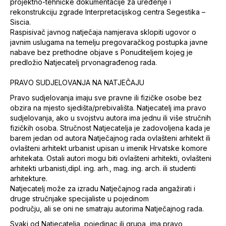
projektno-tehničke dokumentacije za uređenje i
rekonstrukciju zgrade Interpretacijskog centra Segestika –
Siscia.
Raspisivač javnog natječaja namjerava sklopiti ugovor o
javnim uslugama na temelju pregovaračkog postupka javne
nabave bez prethodne objave s Ponuditeljem kojeg je
predložio Natjecatelj prvonagrađenog rada.
PRAVO SUDJELOVANJA NA NATJEČAJU
Pravo sudjelovanja imaju sve pravne ili fizičke osobe bez
obzira na mjesto sjedišta/prebivališta. Natjecatelj ima pravo
sudjelovanja, ako u svojstvu autora ima jednu ili više stručnih
fizičkih osoba. Stručnost Natjecatelja je zadovoljena kada je
barem jedan od autora Natječajnog rada ovlašteni arhitekt ili
ovlašteni arhitekt urbanist upisan u imenik Hrvatske komore
arhitekata. Ostali autori mogu biti ovlašteni arhitekti, ovlašteni
arhitekti urbanisti,dipl. ing. arh., mag. ing. arch. ili studenti
arhitekture.
Natjecatelj može za izradu Natječajnog rada angažirati i
druge stručnjake specijaliste u pojedinom
području, ali se oni ne smatraju autorima Natječajnog rada.
Svaki od Natjecatelja, pojedinac ili grupa, ima pravo