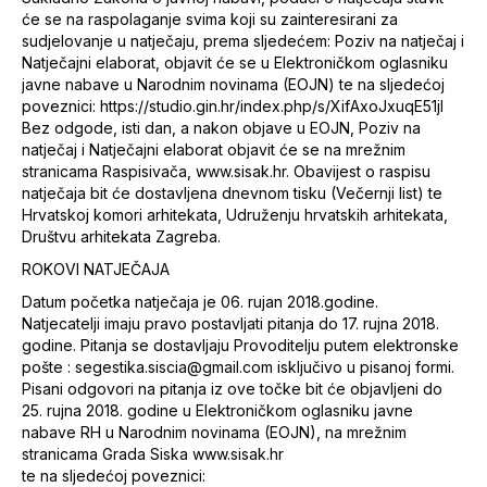
će se na raspolaganje svima koji su zainteresirani za
sudjelovanje u natječaju, prema sljedećem: Poziv na natječaj i
Natječajni elaborat, objavit će se u Elektroničkom oglasniku
javne nabave u Narodnim novinama (EOJN) te na sljedećoj
poveznici: https://studio.gin.hr/index.php/s/XifAxoJxuqE51jI
Bez odgode, isti dan, a nakon objave u EOJN, Poziv na
natječaj i Natječajni elaborat objavit će se na mrežnim
stranicama Raspisivača, www.sisak.hr. Obavijest o raspisu
natječaja bit će dostavljena dnevnom tisku (Večernji list) te
Hrvatskoj komori arhitekata, Udruženju hrvatskih arhitekata,
Društvu arhitekata Zagreba.
ROKOVI NATJEČAJA
Datum početka natječaja je 06. rujan 2018.godine.
Natjecatelji imaju pravo postavljati pitanja do 17. rujna 2018.
godine. Pitanja se dostavljaju Provoditelju putem elektronske
pošte : segestika.siscia@gmail.com isključivo u pisanoj formi.
Pisani odgovori na pitanja iz ove točke bit će objavljeni do
25. rujna 2018. godine u Elektroničkom oglasniku javne
nabave RH u Narodnim novinama (EOJN), na mrežnim
stranicama Grada Siska www.sisak.hr
te na sljedećoj poveznici: