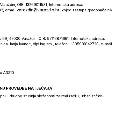
 Varaždin, OIB: 13269011531, Internetska adresa:
varazdin@varazdin.hr
2; email:
;
kojeg zastupa gradonačelnik
a 99, 42000 Varaždin OIB: 97116871661, Internetska adresa:
nica Janja Ivanec, dipl.ing.arh., telefon: +385981842728, e-mail
ica A3310
ANJ PROVEDBE NATJEČAJA
upnju, drugog stupnja složenosti za realizaciju, urbanističko-