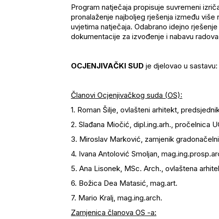
Program natječaja propisuje suvremeni izričaj,
pronalaženje najboljeg rješenja između više ra
uvjetima natječaja. Odabrano idejno rješenje
dokumentacije za izvođenje i nabavu radova i
OCJENJIVAČKI SUD
je djelovao u sastavu:
Članovi Ocjenjivačkog suda (OS):
1. Roman Šilje, ovlašteni arhitekt, predsjedni
2. Slađana Miočić, dipl.ing.arh., pročelnica
3. Miroslav Marković, zamjenik gradonačeln
4. Ivana Antolović Smoljan, mag.ing.prosp.ar
5. Ana Lisonek, MSc. Arch., ovlaštena arhite
6. Božica Dea Matasić, mag.art.
7. Mario Kralj, mag.ing.arch.
Zamjenica članova OS -a: