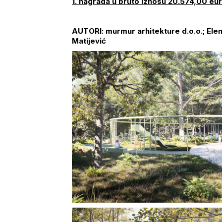
1. nagrada u bruto iznosu 20.574,00 eur
AUTORI: murmur arhitekture d.o.o.; Elena
Matijević