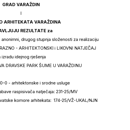
GRAD VARAŽDIN
I
O ARHITEKATA VARAŽDINA
AVLJUJU REZULTATE za
, anonimni, drugog stupnja složenosti za realizaciju
AZNO - ARHITEKTONSKI i LIKOVNI NATJEČAJ
 izradu idejnog rješenja
VA DRAVSKE PARK ŠUME U VARAŽDINU
-0 - arhitektonske i srodne usluge
abave raspisivača natječaja: 231-25/MV
 Hrvatske komore arhitekata: 174-25/VŽ-UKAL/NJN