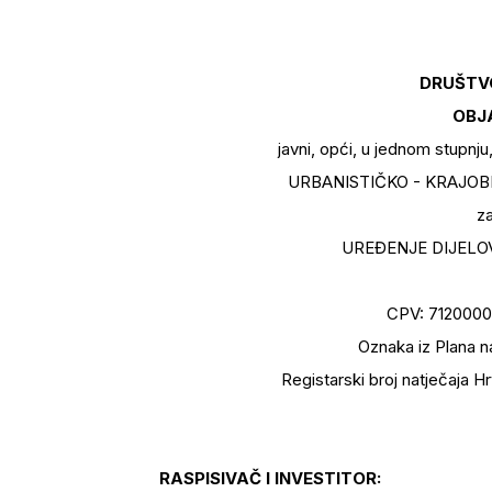
DRUŠTV
OBJ
javni, opći, u jednom stupnju
URBANISTIČKO - KRAJOBR
za
UREĐENJE DIJELO
CPV: 71200000
Oznaka iz Plana n
Registarski broj natječaja
RASPISIVAČ I INVESTITOR: