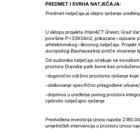
PREDMET I SVRHA NATJEČAJA:
Predmet natječaja je idejno rješenje uređen
U sklopu projekta
InterACT Green
, Grad Va
površine P=33934m2, prikazane i opisane p
arhitektonskog i likovnog natječaja. Projekt
europskog Bauhausa
koji potiče stvaranje li
Od sudionika natječaja očekuje se inovativni i
prostora Dravske park šume kao produženog
-dugoročno održivo prostorno rješenje koje 
-oblikovanje specifično prilagođene urba
-doprinos u uređenje javnog prostora integrac
cjelovito natječajno rješenje
Predviđena investicija iznosi najviše 2.180.0
umjetničkih intervencija u prostoru iznosi n