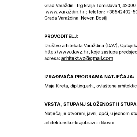
Grad Varaždin, Trg kralja Tomislava 1, 42000
www.varaždin.hr
; telefon: +38542402-50
Grada Varaždina Neven Bosilj
PROVODITELJ:
Društvo arhitekata Varaždina (DAV)
,
Optujsk
http://
www.davz.hr
, koje zastupa predsjed
arhitekt.vz@gmail.com
adresa:
IZRAĐIVAČA PROGRAMA NATJEČAJA:
Maja Kireta, dipl.ing.arh., ovlaštena arhitekt
VRSTA, STUPANJ SLOŽENOSTI I STUP
Natječaj je otvoreni, javni, opći, u jednom st
arhitektonsko-krajobrazni i likovni