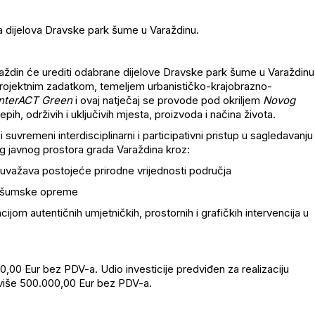
ja dijelova Dravske park šume u Varaždinu.
raždin će urediti odabrane dijelove Dravske park šume u Varaždinu
rojektnim zadatkom, temeljem urbanističko-krajobrazno-
InterACT Green
i ovaj natječaj se provode pod okriljem
Novog
jepih, održivih i uključivih mjesta, proizvoda i načina života.
 suvremeni interdisciplinarni i participativni pristup u sagledavanju
 javnog prostora grada Varaždina kroz:
uvažava postojeće prirodne vrijednosti područja
ne/šumske opreme
ijom autentičnih umjetničkih, prostornih i grafičkih intervencija u
00,00 Eur bez PDV-a. Udio investicije predviđen za realizaciju
ajviše 500.000,00 Eur bez PDV-a.