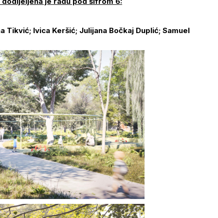
 dodijeljena je radu pod šifrom 6:
 Tikvić; Ivica Keršić; Julijana Bočkaj Duplić; Samuel