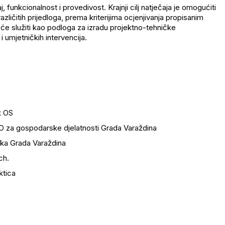
 funkcionalnost i provedivost. Krajnji cilj natječaja je omogućiti
zličitih prijedloga, prema kriterijima ocjenjivanja propisanim
 će služiti kao podloga za izradu projektno-tehničke
 umjetničkih intervencija.
k OS
 UO za gospodarske djelatnosti Grada Varaždina
ika Grada Varaždina
ch.
ktica