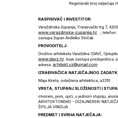
Registarski broj natječaj
RASPISIVAČ I INVESTITOR:
Varaždinska županija, Franjevački trg 7, 420
www.varazdinska-zupanija.hr
; telefon:
zastupa župan Anđelko Stričak
PROVODITELJ:
Društvo arhitekata Varaždina (DAV), Optujsk
www.davz.hr
koje zastupa predsjednica Ja
arhitekt.vz@gmail.com
adresa:
IZRAĐIVAČICA NATJEČAJNOG ZADATK
Maja Kireta, ovlaštena arhitektica, a3310
VRSTA, STUPANJ SLOŽENOSTI I STUP
otvoreni, javni, opći, u jednom stupnju, ano
ARHITEKTONSKO - DIZAJNERSKI NATJEČAJ 
ŠPILJA VINDIJA
PREDMET I SVRHA NATJEČAJA: