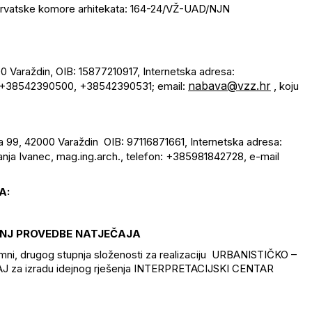
a Hrvatske komore arhitekata: 164-24/VŽ-UAD/NJN
00 Varaždin, OIB: 15877210917, Internetska adresa:
nabava@vzz.hr
 +38542390500, +38542390531; email:
, koju
a 99, 42000 Varaždin OIB: 97116871661, Internetska adresa:
nja Ivanec, mag.ing.arch., telefon: +385981842728, e-mail
A:
ANJ PROVEDBE NATJEČAJA
nimni, drugog stupnja složenosti za realizaciju URBANISTIČKO –
za izradu idejnog rješenja INTERPRETACIJSKI CENTAR