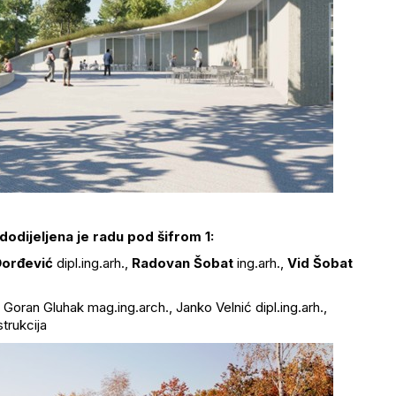
odijeljena je radu pod šifrom 1:
 Đorđević
dipl.ing.arh.,
Radovan Šobat
ing.arh.,
Vid Šobat
oran Gluhak mag.ing.arch., Janko Velnić dipl.ing.arh.,
strukcija