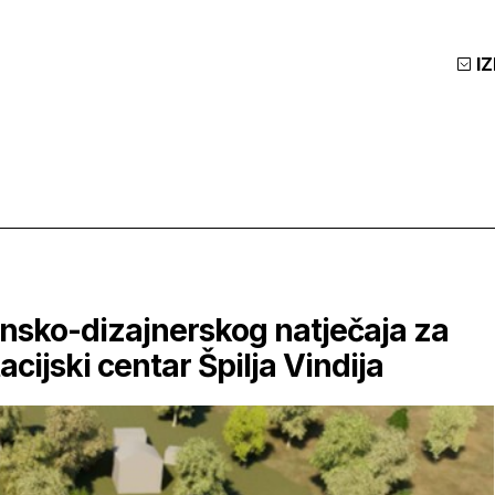
I
onsko-dizajnerskog natječaja za
acijski centar Špilja Vindija