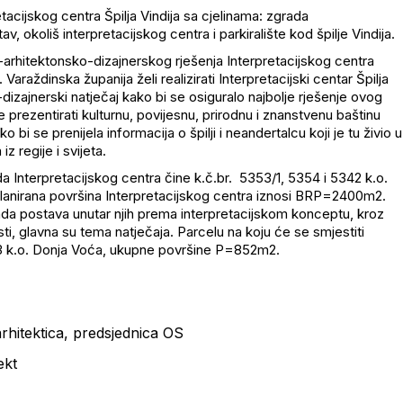
tacijskog centra Špilja Vindija sa cjelinama: zgrada
av, okoliš interpretacijskog centra i parkiralište kod špilje Vindija.
ko-arhitektonsko-dizajnerskog rješenja Interpretacijskog centra
. Varaždinska županija želi realizirati Interpretacijski centar Špilja
-dizajnerski natječaj kako bi se osiguralo najbolje rješenje ovog
prezentirati kulturnu, povijesnu, prirodnu i znanstvenu baštinu
bi se prenijela informacija o špilji i neandertalcu koji je tu živio u
z regije i svijeta.
a Interpretacijskog centra čine k.č.br. 5353/1, 5354 i 5342 k.o.
anirana površina Interpretacijskog centra iznosi BRP=2400m2.
rada postava unutar njih prema interpretacijskom konceptu, kroz
sti, glavna su tema natječaja. Parcelu na koju će se smjestiti
5923 k.o. Donja Voća, ukupne površine P=852m2.
arhitektica, predsjednica OS
ekt