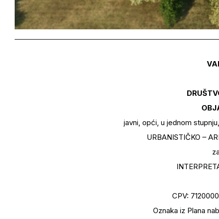
VA
DRUŠTV
OBJ
javni, opći, u jednom stupnju
URBANISTIČKO – AR
za
INTERPRETA
CPV: 71200000
Oznaka iz Plana nab