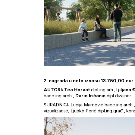
2. nagrada u neto iznosu 13.750,00 eur d
AUTORI: Tea Horvat
dipl.ing.arh
.
,
Ljiljana
bacc.ing.arch.,
Dario Iričanin
,dipl.dizajner
SURADNICI: Lucija Maroević bacc.ing.arch., G
vizualizacije, Ljupko Perić dipl.ing.građ., kon