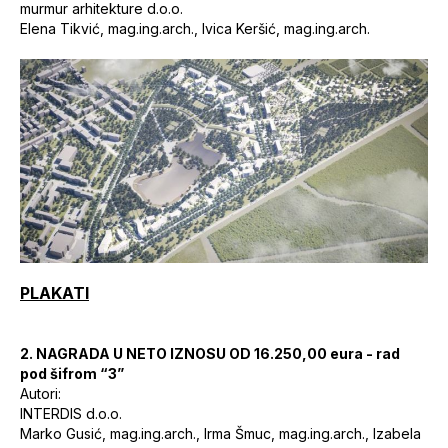
murmur arhitekture d.o.o.
Elena Tikvić, mag.ing.arch., Ivica Keršić, mag.ing.arch.
PLAKATI
2.
NAGRADA U NETO IZNOSU OD 16.250,00 eura - rad
pod šifrom “3”
Autori:
INTERDIS d.o.o.
Marko Gusić, mag.ing.arch., Irma Šmuc, mag.ing.arch., Izabela