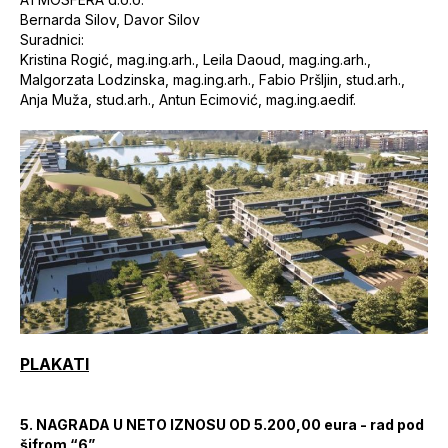
Bernarda Silov, Davor Silov
Suradnici:
Kristina Rogić, mag.ing.arh., Leila Daoud, mag.ing.arh.,
Malgorzata Lodzinska, mag.ing.arh., Fabio Pršljin, stud.arh.,
Anja Muža, stud.arh., Antun Ecimović, mag.ing.aedif.
PLAKATI
5.
NAGRADA U NETO IZNOSU OD 5.200,00 eura - rad pod
šifrom “6”