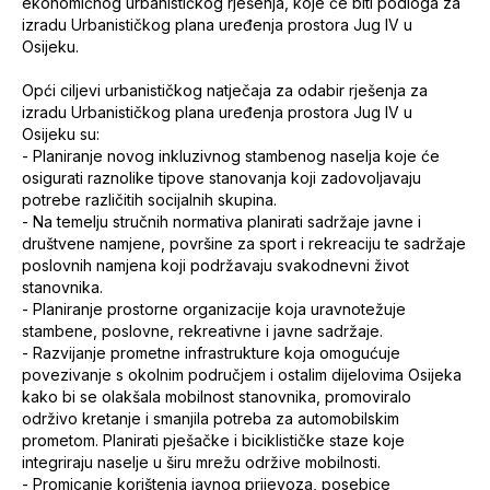
ekonomičnog urbanističkog rješenja, koje će biti podloga za
izradu Urbanističkog plana uređenja prostora Jug IV u
Osijeku.
Opći ciljevi urbanističkog natječaja za odabir rješenja za
izradu Urbanističkog plana uređenja prostora Jug IV u
Osijeku su:
- Planiranje novog inkluzivnog stambenog naselja koje će
osigurati raznolike tipove stanovanja koji zadovoljavaju
potrebe različitih socijalnih skupina.
- Na temelju stručnih normativa planirati sadržaje javne i
društvene namjene, površine za sport i rekreaciju te sadržaje
poslovnih namjena koji podržavaju svakodnevni život
stanovnika.
- Planiranje prostorne organizacije koja uravnotežuje
stambene, poslovne, rekreativne i javne sadržaje.
- Razvijanje prometne infrastrukture koja omogućuje
povezivanje s okolnim područjem i ostalim dijelovima Osijeka
kako bi se olakšala mobilnost stanovnika, promoviralo
održivo kretanje i smanjila potreba za automobilskim
prometom. Planirati pješačke i biciklističke staze koje
integriraju naselje u širu mrežu održive mobilnosti.
- Promicanje korištenja javnog prijevoza, posebice