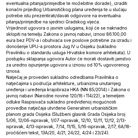
eventualna pitanja/primjedbe te možebitne dorade), izraditi
konačni prijedlog Urbanističkog plana uređenja te u slučaju
potrebe istu prezentirati/davati odgovore na eventualna
pitanja/primjedbe na sjednici Gradskog vijeća.
Vrijednost ugovora o javnim uslugama, koji će se naknadno
sklopiti na temelju Zakona o javnoj nabavi, iznosi 86.100,00
eura bez PDV-a i obuhvaća sve poslove potrebne za izradu i
donošenje UPU-a prostora Jug IV u Osijeku (sukladno
Pravilniku o standardu usluga Hrvatske komore arhitekata). U
postupku sklapanja ugovora Autor će morati dostaviti jamstvo
za uredno ispunjenje ugovora u iznosu od 10% ugovorenog
iznosa.
Natječaj je proveden sukladno odredbama Pravilnika o
natječajima s područja arhitekture, urbanizma unutarnjeg
uređenja i uređenja krajobraza HKA (NN 85/2014) i Zakona o
javnoj nabavi (Narodne novine 120/16 i 114/22), a temeljem
odluke Raspisivača sukladno predviđenoj mogućnosti
provedbe natječaja utvrđene Generalnim urbanističkim
planom grada Osijeka (Službeni glasnik Grada Osijeka broj
5/06, 12/06-ispravak, 1/07-ispravak, 12/10, 12/11, 12/12, 2/13-
ispravak, 4/13-ispravak, 7/14, 11/15, 5/16-ispravak, 2/17, 6A/18-
pročišćeni tekst, 13A/20, 4/21, 24/22, 4/24 i 23/24).