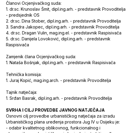
Članovi Ocjenjivačkog suda:
1. dr.sc. Krunoslav Šmit, dipl.ing.arh. - predstavnik Provoditelja
- predsjednik OS
2. dr.sc. Dina Stober, dipl.ing.arh. - predstavnik Provoditelja
3. Sandra Jakopec, dipl.ing.arh. - predstavnik Provoditelja
4. dr.sc. Dragan Vulin, mag.ing.el. - predstavnik Raspisivača
5. dr.sc. Danijela Lovoković, dipl.ing.arh. - predstavnik
Raspisivača
Zamjenik člana Ocjenjivačkog suda:
1. Nataša Bošnjak, dipl.ing.arh. - predstavnik Raspisivača
Tehnička komisija:
1. Juraj Kopić, mag.ing.arch. - predstavnik Provoditelja
Tajnik natječaja:
1. Srđan Basrak, dipl.ing.arh. - predstavnik Provoditelja
SVRHA I CILJ PROVEDBE JAVNOG NATJEČAJA
Osnovni cilj provedbe urbanističkog natječaja za izradu
Urbanističkog plana uređenja prostora Jug IV u Osijeku je:
-
odabir kvalitetnog oblikovnog, funkcionalnog i