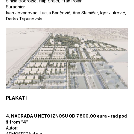
Siniša Bodrožić, Filip Šrajer, Fran Polan
Suradnici:
Ivan Jovanovac, Lucija Baričević, Ana Stamičar, Igor Jutrović,
Darko Tripunovski
PLAKATI
4.
NAGRADA U NETO IZNOSU OD 7.800,00 eura - rad pod
šifrom “4”
Autori:
ATMOSFERA d.o.o.