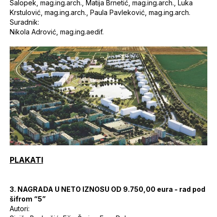
Salopek, mag.ing.arch., Matija Brnetić, mag.ing.arch., Luka
Krstulović, mag.ing.arch., Paula Pavleković, mag.ing.arch.
Suradnik:
Nikola Adrović, mag.ing.aedif.
PLAKATI
3.
NAGRADA U NETO IZNOSU OD 9.750,00 eura - rad pod
šifrom “5”
Autori: