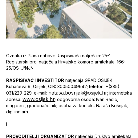
Oznaka iz Plana nabave Raspisivača natječaja: 25-1
Registarski broj natječaja Hrvatske komore arhitekata: 166-
25/OS-U/NJN
RASPISIVAČ I INVESTITOR
natječaja GRAD OSIJEK,
Kuhačeva 9, Osijek, OIB: 30050049642; telefon: +(385)
natasa.bosnjak@osijek.hr
031/229-229; e-mail:
; internetska
www.osijek.hr
adresa:
; odgovorna osoba: Ivan Radić,
mag.oec., gradonačelnik; osoba za kontakt: Nataša Bošnjak,
dipl.ing.arh.
i
PROVODITELJ I ORGANIZATOR
natječaja Društvo arhitekata