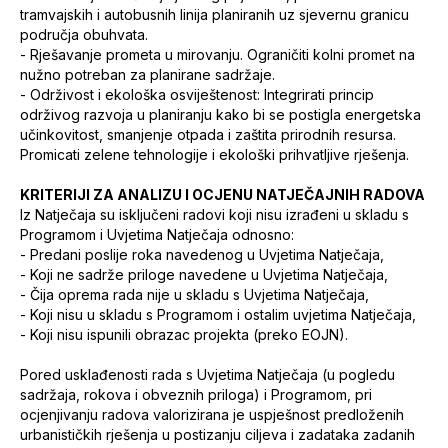
tramvajskih i autobusnih linija planiranih uz sjevernu granicu
područja obuhvata.
- Rješavanje prometa u mirovanju. Ograničiti kolni promet na
nužno potreban za planirane sadržaje.
- Održivost i ekološka osviještenost: Integrirati princip
održivog razvoja u planiranju kako bi se postigla energetska
učinkovitost, smanjenje otpada i zaštita prirodnih resursa.
Promicati zelene tehnologije i ekološki prihvatljive rješenja.
KRITERIJI ZA ANALIZU I OCJENU NATJEČAJNIH RADOVA
Iz Natječaja su isključeni radovi koji nisu izrađeni u skladu s
Programom i Uvjetima Natječaja odnosno:
- Predani poslije roka navedenog u Uvjetima Natječaja,
- Koji ne sadrže priloge navedene u Uvjetima Natječaja,
- Čija oprema rada nije u skladu s Uvjetima Natječaja,
- Koji nisu u skladu s Programom i ostalim uvjetima Natječaja,
- Koji nisu ispunili obrazac projekta (preko EOJN).
Pored usklađenosti rada s Uvjetima Natječaja (u pogledu
sadržaja, rokova i obveznih priloga) i Programom, pri
ocjenjivanju radova valorizirana je uspješnost predloženih
urbanističkih rješenja u postizanju ciljeva i zadataka zadanih