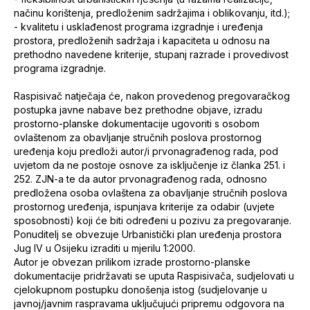
načinu korištenja, predloženim sadržajima i oblikovanju, itd.);
- kvalitetu i usklađenost programa izgradnje i uređenja
prostora, predloženih sadržaja i kapaciteta u odnosu na
prethodno navedene kriterije, stupanj razrade i provedivost
programa izgradnje.
Raspisivač natječaja će, nakon provedenog pregovaračkog
postupka javne nabave bez prethodne objave, izradu
prostorno-planske dokumentacije ugovoriti s osobom
ovlaštenom za obavljanje stručnih poslova prostornog
uređenja koju predloži autor/i prvonagrađenog rada, pod
uvjetom da ne postoje osnove za isključenje iz članka 251. i
252. ZJN-a te da autor prvonagrađenog rada, odnosno
predložena osoba ovlaštena za obavljanje stručnih poslova
prostornog uređenja, ispunjava kriterije za odabir (uvjete
sposobnosti) koji će biti određeni u pozivu za pregovaranje.
Ponuditelj se obvezuje Urbanistički plan uređenja prostora
Jug IV u Osijeku izraditi u mjerilu 1:2000.
Autor je obvezan prilikom izrade prostorno-planske
dokumentacije pridržavati se uputa Raspisivača, sudjelovati u
cjelokupnom postupku donošenja istog (sudjelovanje u
javnoj/javnim raspravama uključujući pripremu odgovora na