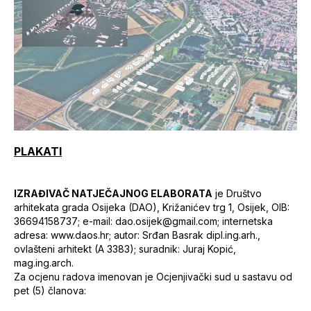
PLAKATI
IZRAĐIVAČ NATJEČAJNOG ELABORATA
je Društvo
arhitekata grada Osijeka (DAO), Križanićev trg 1, Osijek, OIB:
36694158737; e-mail: dao.osijek@gmail.com; internetska
adresa: www.daos.hr; autor: Srđan Basrak dipl.ing.arh.,
ovlašteni arhitekt (A 3383); suradnik: Juraj Kopić,
mag.ing.arch.
Za ocjenu radova imenovan je Ocjenjivački sud u sastavu od
pet (5) članova: