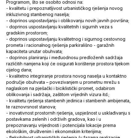
Programom, što se osobito odnosi na:
- kvalitetu i prepoznatljivost urbanističkog rješenja novog
inkluzivnog stambenog naselja;
- doprinos uspostavljanju i oblikovanju novih javnih površina;
- doprinos uspostavljanju kvalitetnih i sigurnih veza s
gradskim prostorom;
- doprinos uspostavljanju kvalitetnog i sigurnog cestovnog
prometa i racionalnog rješenja parkirališno - garažnih
kapaciteta unutar obuhvata;
- doprinos planiranju i međuodnosu predloženih sadržaja
različitih namjena koji će osigurati korištenje prostora tijekom
cijelog dana;
- kvalitetno integriranje prostora novog naselja u kontaktno
područje obuhvata – povezivanjem u prometnu mrežu s
naglaskom na pješački i biciklistički promet, odabirom
oblikovanja i sadržaja, zaštitom vrijednih vizura itd.;
- kvalitetu rješenja stambenih jedinica i stambenih ambijenata,
te raznovrsnost stanova;
- inovativnost prostornih rješenja, uspješnost u usklađivanju s
postavkama zelenih i održivih gradova, kao i u
prepoznavanju vrijednosti i potencijala lokacije prema
ekološkim, društvenim i ekonomskim kriterijima;
- fleksibilnost urbanističkih rješenja (u fazama realizacije,