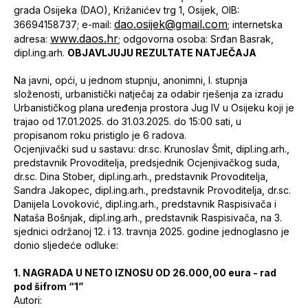
grada Osijeka (DAO), Križanićev trg 1, Osijek, OIB:
dao.osijek@gmail.com
36694158737; e-mail:
; internetska
www.daos.hr
adresa:
; odgovorna osoba: Srđan Basrak,
dipl.ing.arh.
OBJAVLJUJU REZULTATE NATJEČAJA
Na javni, opći, u jednom stupnju, anonimni, I. stupnja
složenosti, urbanistički natječaj za odabir rješenja za izradu
Urbanističkog plana uređenja prostora Jug IV u Osijeku koji je
trajao od 17.01.2025. do 31.03.2025. do 15:00 sati, u
propisanom roku pristiglo je 6 radova.
Ocjenjivački sud u sastavu: dr.sc. Krunoslav Šmit, dipl.ing.arh.,
predstavnik Provoditelja, predsjednik Ocjenjivačkog suda,
dr.sc. Dina Stober, dipl.ing.arh., predstavnik Provoditelja,
Sandra Jakopec, dipl.ing.arh., predstavnik Provoditelja, dr.sc.
Danijela Lovoković, dipl.ing.arh., predstavnik Raspisivača i
Nataša Bošnjak, dipl.ing.arh., predstavnik Raspisivača, na 3.
sjednici održanoj 12. i 13. travnja 2025. godine jednoglasno je
donio sljedeće odluke:
1.
NAGRADA U NETO IZNOSU OD 26.000,00 eura - rad
pod šifrom “1”
Autori: