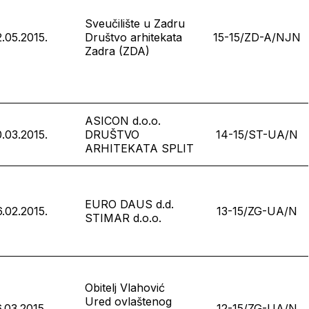
Sveučilište u Zadru
2.05.2015.
Društvo arhitekata
15-15/ZD-A/NJN
Zadra (ZDA)
ASICON d.o.o.
0.03.2015.
DRUŠTVO
14-15/ST-UA/N
ARHITEKATA SPLIT
EURO DAUS d.d.
6.02.2015.
13-15/ZG-UA/N
STIMAR d.o.o.
Obitelj Vlahović
Ured ovlaštenog
6.03.2015.
12-15/ZG-UA/N