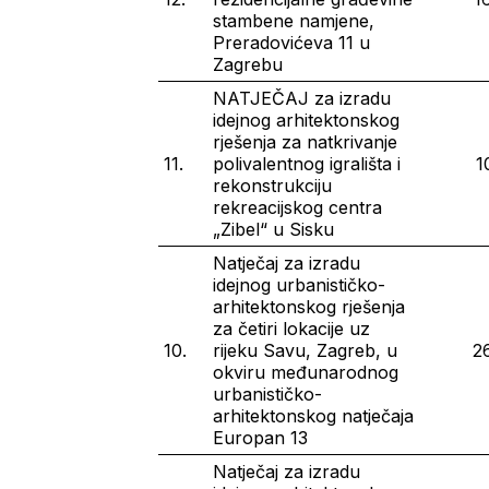
stambene namjene,
Preradovićeva 11 u
Zagrebu
NATJEČAJ za izradu
idejnog arhitektonskog
rješenja za natkrivanje
11.
polivalentnog igrališta i
1
rekonstrukciju
rekreacijskog centra
„Zibel“ u Sisku
Natječaj za izradu
idejnog urbanističko-
arhitektonskog rješenja
za četiri lokacije uz
10.
rijeku Savu, Zagreb, u
2
okviru međunarodnog
urbanističko-
arhitektonskog natječaja
Europan 13
Natječaj za izradu