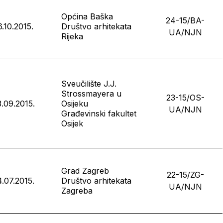
Općina Baška
24-15/BA-
6.10.2015.
Društvo arhitekata
UA/NJN
Rijeka
Sveučilište J.J.
Strossmayera u
23-15/OS-
.09.2015.
Osijeku
UA/NJN
Građevinski fakultet
Osijek
Grad Zagreb
22-15/ZG-
4.07.2015.
Društvo arhitekata
UA/NJN
Zagreba