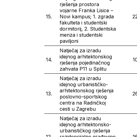
rješenja prostora
vojarne Franka Lisice –
15.
Novi kampus; 1. zgrada
2
fakulteta i studentski
dormitorij, 2. Studentska
menza i studentski
paviljoni
Natječaj za izradu
idejnog arhitektonskog
14.
1
rješenja pojedinačnog
zahvata P11 u Splitu
Natječaj za izradu
idejnog urbanističko-
arhitektonskog rješenja
13.
2
poslovno-sportskog
centra na Radničkoj
cesti u Zagrebu
Natječaj za izradu
idejnog arhitektonsko-
urbanističkog rješenja
12.
rezidencijalne građevine
1