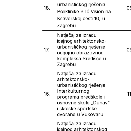
urbanističkog rješenja
18.
0
Poliklinike Bilić Vision na
Ksaverskoj cesti 10, u
Zagrebu
Natječaj za izradu
idejnog arhitektonsko-
urbanističkog rješenja
17.
09
odgojno obrazovnog
kompleksa Središće u
Zagrebu
Natječaj za izradu
arhitektonsko-
urbanističkog rješenja
Interkulturnog
16.
1
programa predškole i
osnovne škole „Dunav“
i školske sportske
dvorane u Vukovaru
Natječaj za izradu
idejnog arhitektonskog