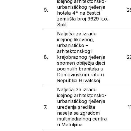
idejnog arhitektonsko-
urbanističkog rješenja
9.
2
hotela 4* na čestici
zemljišta broj 9629 k.o.
Split
Natječaj za izradu
idejnog likovnog,
urbanističko –
arhitektonskog i
8.
krajobraznog rješenja
2
spomen obilježja djeci
poginulih branitelja u
Domovinskom ratu u
Republici Hrvatskoj
Natječaj za izradu
idejnog arhitektonsko-
urbanističkog rješenja
7.
uređenja središta
1
naselja sa zgradom
multimedijalnog centra
u Matuljima