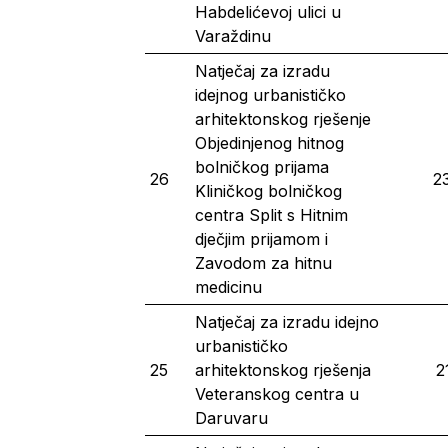
Habdelićevoj ulici u
Varaždinu
Natječaj za izradu
idejnog urbanističko
arhitektonskog rješenje
Objedinjenog hitnog
bolničkog prijama
26
23
Kliničkog bolničkog
centra Split s Hitnim
dječjim prijamom i
Zavodom za hitnu
medicinu
Natječaj za izradu idejno
urbanističko
25
arhitektonskog rješenja
2
Veteranskog centra u
Daruvaru