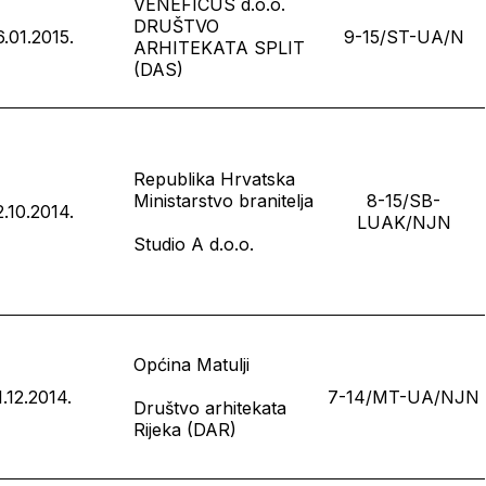
VENEFICUS d.o.o.
DRUŠTVO
6.01.2015.
9-15/ST-UA/N
ARHITEKATA SPLIT
(DAS)
Republika Hrvatska
Ministarstvo branitelja
8-15/SB-
2.10.2014.
LUAK/NJN
Studio A d.o.o.
Općina Matulji
1.12.2014.
7-14/MT-UA/NJN
Društvo arhitekata
Rijeka (DAR)