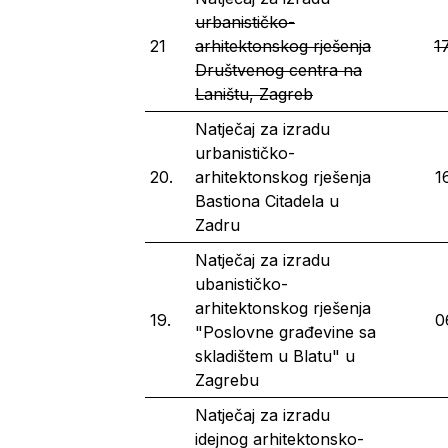
urbanističko-
21
arhitektonskog rješenja
1
Društvenog centra na
Laništu, Zagreb
Natječaj za izradu
urbanističko-
20.
arhitektonskog rješenja
1
Bastiona Citadela u
Zadru
Natječaj za izradu
ubanističko-
arhitektonskog rješenja
19.
0
"Poslovne građevine sa
skladištem u Blatu" u
Zagrebu
Natječaj za izradu
idejnog arhitektonsko-