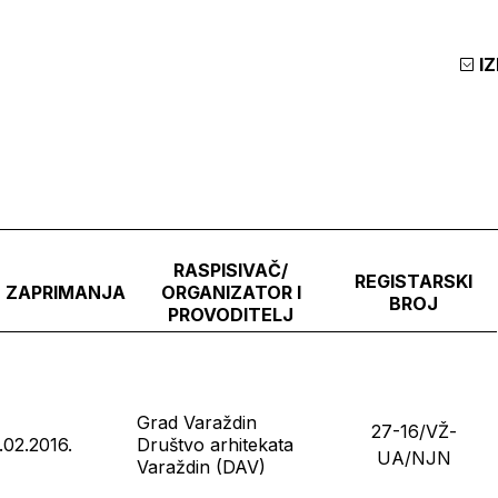
I
RASPISIVAČ/
REGISTARSKI
 ZAPRIMANJA
ORGANIZATOR I
BROJ
PROVODITELJ
Grad Varaždin
27-16/VŽ-
.02.2016.
Društvo arhitekata
UA/NJN
Varaždin (DAV)