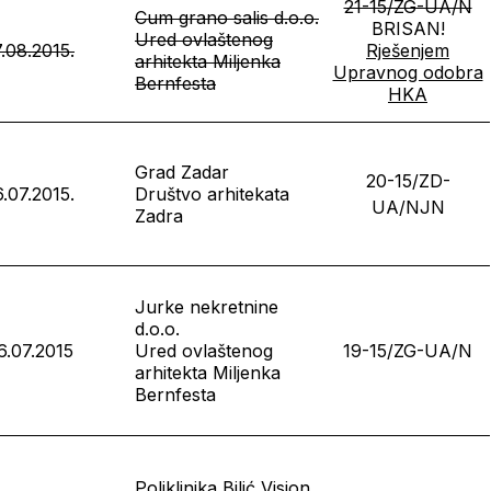
21-15/ZG-UA/N
Cum grano salis d.o.o.
BRISAN!
Ured ovlaštenog
7.08.2015.
Rješenjem
arhitekta Miljenka
Upravnog odobra
Bernfesta
HKA
Grad Zadar
20-15/ZD-
6.07.2015.
Društvo arhitekata
UA/NJN
Zadra
Jurke nekretnine
d.o.o.
6.07.2015
Ured ovlaštenog
19-15/ZG-UA/N
arhitekta Miljenka
Bernfesta
Poliklinika Bilić Vision