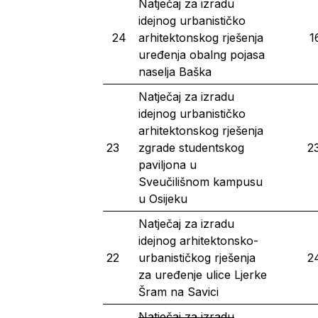
Natječaj za izradu
idejnog urbanističko
24
arhitektonskog rješenja
1
uređenja obalng pojasa
naselja Baška
Natječaj za izradu
idejnog urbanističko
arhitektonskog rješenja
23
zgrade studentskog
23
paviljona u
Sveučilišnom kampusu
u Osijeku
Natječaj za izradu
idejnog arhitektonsko-
22
urbanističkog rješenja
2
za uređenje ulice Ljerke
Šram na Savici
Natječaj za izradu