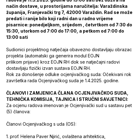
način dostave, u prostorijama naručitelja: Varaždinska
županija, Franjevački trg 7, 42000 Varaždin. Rad se može
predati i ranije bilo koji radni dan u radno vrijeme
pisarnice: ponedjeljkom, srijedom , četvrtkom od 7:30 do
15:30, utorkom od 7:00 do 17:00, a petkom od 7:00 do
13:00 sati
Sudionici projektnog natječaja obavezno dostavljaju obrazac
projekta (automatski ga generira modul EOJN
prilikom prijave) kroz EOJN RH dok se natječajni radovi
dostavljaju fizički izvan sustava EOJN RH.
Rok za donošenje odluke ocjenjivačkog suda: Očekivani rok
završetka rada Ocjenjivačkog suda je 1.4.2025. godine.
ČLANOVI I ZAMJENICA ČLANA OCJENJIVAČKOG SUDA,
TEHNIČKA KOMISIJA, TAJNICA I STRUČNI SAVJETNICI:
Za ocjenu radova imenovan je Ocjenjivački sud u sastavu pet
(5) članova:
Članovi Ocjenjivačkog s uda (OS):
1. prof. Helena Paver Njirić, ovlaštena arhitektica,