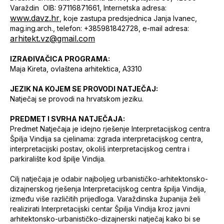
Varaždin OIB: 97116871661, Internetska adresa:
www.davz.hr
, koje zastupa predsjednica Janja Ivanec,
mag.ing.arch., telefon: +385981842728, e-mail adresa:
arhitekt.vz@gmail.com
IZRAĐIVAČICA PROGRAMA:
Maja Kireta, ovlaštena arhitektica, A3310
JEZIK NA KOJEM SE PROVODI NATJEČAJ:
Natječaj se provodi na hrvatskom jeziku.
PREDMET I SVRHA NATJEČAJA:
Predmet Natječaja je idejno rješenje Interpretacijskog centra
Špilja Vindija sa cjelinama: zgrada interpretacijskog centra,
interpretacijski postav, okoliš interpretacijskog centra i
parkiralište kod špilje Vindija.
Cilj natječaja je odabir najboljeg urbanističko-arhitektonsko-
dizajnerskog rješenja Interpretacijskog centra špilja Vindija,
između više različitih prijedloga. Varaždinska županija želi
realizirati Interpretacijski centar Špilja Vindija kroz javni
arhitektonsko-urbanističko-dizajnerski natječaj kako bi se