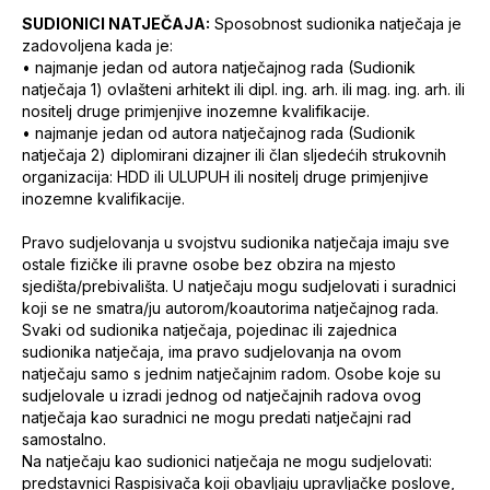
SUDIONICI NATJEČAJA:
Sposobnost sudionika natječaja je
zadovoljena kada je:
• najmanje jedan od autora natječajnog rada (Sudionik
natječaja 1) ovlašteni arhitekt ili dipl. ing. arh. ili mag. ing. arh. ili
nositelj druge primjenjive inozemne kvalifikacije.
• najmanje jedan od autora natječajnog rada (Sudionik
natječaja 2) diplomirani dizajner ili član sljedećih strukovnih
organizacija: HDD ili ULUPUH ili nositelj druge primjenjive
inozemne kvalifikacije.
Pravo sudjelovanja u svojstvu sudionika natječaja imaju sve
ostale fizičke ili pravne osobe bez obzira na mjesto
sjedišta/prebivališta. U natječaju mogu sudjelovati i suradnici
koji se ne smatra/ju autorom/koautorima natječajnog rada.
Svaki od sudionika natječaja, pojedinac ili zajednica
sudionika natječaja, ima pravo sudjelovanja na ovom
natječaju samo s jednim natječajnim radom. Osobe koje su
sudjelovale u izradi jednog od natječajnih radova ovog
natječaja kao suradnici ne mogu predati natječajni rad
samostalno.
Na natječaju kao sudionici natječaja ne mogu sudjelovati:
predstavnici Raspisivača koji obavljaju upravljačke poslove,