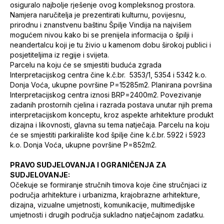
osiguralo najbolje rješenje ovog kompleksnog prostora.
Namjera naručitelja je prezentirati kulturnu, povijesnu,
prirodnu i znanstvenu baštinu Špilje Vindija na najvišem
mogućem nivou kako bi se prenijela informacija o špilji i
neandertalcu koji je tu živio u kamenom dobu širokoj publici i
posjetiteljima iz regije i svijeta.
Parcelu na koju će se smjestiti buduća zgrada
Interpretacijskog centra čine k.č.br. 5353/1, 5354 i 5342 k.o.
Donja Voća, ukupne površine P=15285m2. Planirana površina
Interpretacijskog centra iznosi BRP=2400m2. Povezivanje
zadanih prostornih cjelina i razrada postava unutar njih prema
interpretacijskom konceptu, kroz aspekte arhitekture produkt
dizajna i likovnosti, glavna su tema natječaja. Parcelu na koju
će se smjestiti parkiralište kod špilje čine k.č.br. 5922 i 5923
k.o. Donja Voća, ukupne površine P=852m2.
PRAVO SUDJELOVANJA I OGRANIČENJA ZA
SUDJELOVANJE:
Očekuje se formiranje stručnih timova koje čine stručnjaci iz
područja arhitekture i urbanizma, krajobrazne arhitekture,
dizajna, vizualne umjetnosti, komunikacije, multimedijske
umjetnosti i drugih područja sukladno natječajnom zadatku.