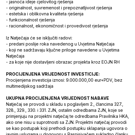
-
jasnoća ideje cjelovitog rješenja
-
originalnost, suvremenost i prepoznatljivost rješenja
-
estetska i oblikovna kvaliteta rješenja
-
funkcionalnost rješenja
-
racionalnost, ekonomičnost i provedivost rješenja
Iz Natječaja će se isključiti radovi:
-
predani poslije roka navedenog u Uvjetima Natječaja
-
koji ne sadržavaju ključne priloge navedene u Uvjetima
Natječaja
-
za koje nije dostavljeni obrazac projekta kroz EOJN RH
PROCIJENJENA VRIJEDNOST INVESTICIJE:
Procijenjena investicija iznosi: 9.000.000,00 eur+PDV, bez
multimedijskog sadržaja
UKUPNA PROCIJENJENA VRIJEDNOST NABAVE
Natječaj se provodi u skladu s poglavljem 2., člancima 327.,
328., 329., 330. i 331. ZJN, ostalim odredbama ZJN, koje se
primjenjuju na projektni natječaj te odredbama Pravilnika HKA,
ako one nisu u suprotnosti sa ZJN. Projektni natječaj provodi
se kao postupak koji prethodi postupku sklapanja ugovora o
javnim uslugama u dogovoru s Raspisivačem sukladno članku