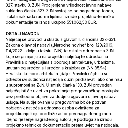
327. stavku 3. ZJN. Procijenjena vrijednost javne nabave
sukladno članku 327. ZJN sastoji se od nagradnog fonda,
isplata naknada radnim tijelima, izrade projektno-tehničke
dokumentacije te iznosi ukupno 551.062,50 EUR.
OSTALI NAVODI:
Natječaj se provodi u skladu s glavom II. člancima 327.-331.
Zakona o javnoj nabavi („Narodne novine“ broj 120/2016,
114/2022 – dalje u tekstu: ZJN) te ostalim odredbama ZJN
koje se primjenjuju na projektni natječaj te odredbama
Pravilnika o natječajima s područja arhitekture, urbanizma,
unutarnjeg uređenja i uređenja krajobraza (NN 85/14)
Hrvatske komore arhitekata (dalje: Pravilnik) čijih su se
odredbi svi sudionici natječaja dužni pridržavati, ako one nisu
u suprotnosti sa ZJN. U smislu članka 133. ZJN provedeni
natječaj bit će uvjet za pokretanje pregovaračkog postupka
bez prethodne objave za dodjelu ugovora o javnoj nabavi
usluga. Na sudjelovanje u pregovorima bit će pozvan
pobjednik natječaja odnosno osoba ovlaštena za
projektiranje koju predlaže autor prvonagrađenog rada.
Idejno rješenje nagrađenog autora je podloga za izradu
projektno tehničke dokumentacije prema uvjetima natječaja.