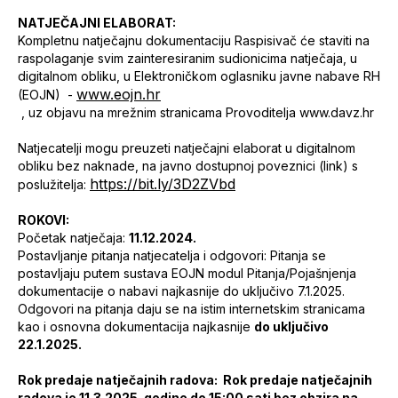
NATJEČAJNI ELABORAT:
Kompletnu natječajnu dokumentaciju Raspisivač će staviti na
raspolaganje svim zainteresiranim sudionicima natječaja, u
digitalnom obliku, u Elektroničkom oglasniku javne nabave RH
www.eojn.hr
(EOJN) -
, uz objavu na mrežnim stranicama Provoditelja www.davz.hr
Natjecatelji mogu preuzeti natječajni elaborat u digitalnom
obliku bez naknade, na javno dostupnoj poveznici (link) s
https://bit.ly/3D2ZVbd
poslužitelja:
ROKOVI:
Početak natječaja:
11.12.2024.
Postavljanje pitanja natjecatelja i odgovori: Pitanja se
postavljaju putem sustava EOJN modul Pitanja/Pojašnjenja
dokumentacije o nabavi najkasnije do uključivo 7.1.2025.
Odgovori na pitanja daju se na istim internetskim stranicama
kao i osnovna dokumentacija najkasnije
do uključivo
22.1.2025.
Rok predaje natječajnih radova: Rok predaje natječajnih
radova je 11.3.2025. godine do 15:00 sati bez obzira na