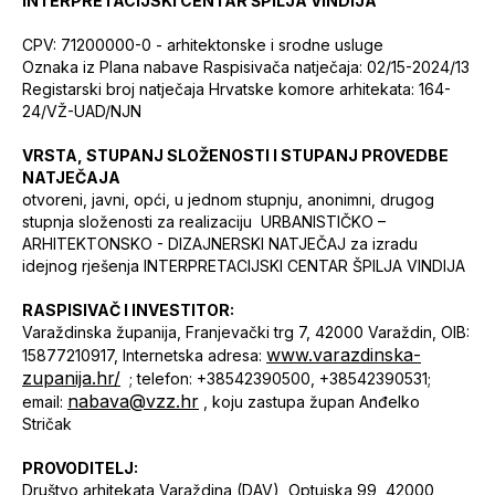
INTERPRETACIJSKI CENTAR ŠPILJA VINDIJA
CPV: 71200000-0 - arhitektonske i srodne usluge
Oznaka iz Plana nabave Raspisivača natječaja: 02/15-2024/13
Registarski broj natječaja Hrvatske komore arhitekata: 164-
24/VŽ-UAD/NJN
VRSTA, STUPANJ SLOŽENOSTI I STUPANJ PROVEDBE
NATJEČAJA
otvoreni, javni, opći, u jednom stupnju, anonimni, drugog
stupnja složenosti za realizaciju URBANISTIČKO –
ARHITEKTONSKO - DIZAJNERSKI NATJEČAJ za izradu
idejnog rješenja INTERPRETACIJSKI CENTAR ŠPILJA VINDIJA
RASPISIVAČ I INVESTITOR:
Varaždinska županija, Franjevački trg 7, 42000 Varaždin, OIB:
www.varazdinska-
15877210917, Internetska adresa:
zupanija.hr/
; telefon: +38542390500, +38542390531;
nabava@vzz.hr
email:
, koju zastupa župan Anđelko
Stričak
PROVODITELJ:
Društvo arhitekata Varaždina (DAV), Optujska 99, 42000