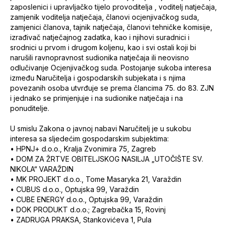
zaposlenici i upravljačko tijelo provoditelja , voditelj natječaja,
zamjenik voditelja natječaja, članovi ocjenjivačkog suda,
zamjenici članova, tajnik natječaja, članovi tehničke komisije,
izrađivač natječajnog zadatka, kao i njihovi suradnici i
srodnici u prvom i drugom koljenu, kao i svi ostali koji bi
narušili ravnopravnost sudionika natječaja ili neovisno
odlučivanje Ocjenjivačkog suda. Postojanje sukoba interesa
između Naručitelja i gospodarskih subjekata i s njima
povezanih osoba utvrđuje se prema člancima 75. do 83. ZJN
i jednako se primjenjuje i na sudionike natječaja i na
ponuditelje.
U smislu Zakona o javnoj nabavi Naručitelj je u sukobu
interesa sa sljedećim gospodarskim subjektima:
• HPNJ+ d.o.o., Kralja Zvonimira 75, Zagreb
• DOM ZA ŽRTVE OBITELJSKOG NASILJA „UTOČIŠTE SV.
NIKOLA“ VARAŽDIN
• MK PROJEKT d.o.o., Tome Masaryka 21, Varaždin
• CUBUS d.o.o., Optujska 99, Varaždin
• CUBE ENERGY d.o.o., Optujska 99, Varaždin
• DOK PRODUKT d.o.o.; Zagrebačka 15, Rovinj
• ZADRUGA PRAKSA, Stankovićeva 1, Pula