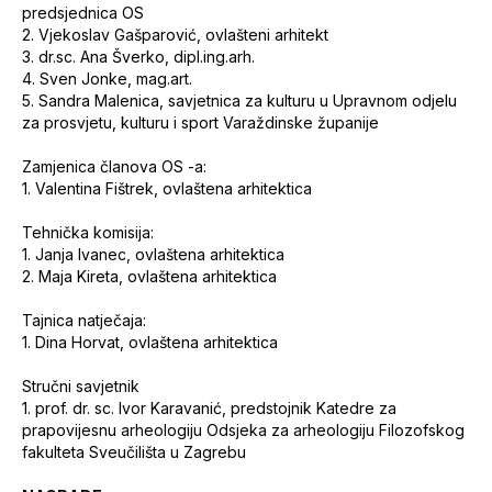
predsjednica OS
2. Vjekoslav Gašparović, ovlašteni arhitekt
3. dr.sc. Ana Šverko, dipl.ing.arh.
4. Sven Jonke, mag.art.
5. Sandra Malenica, savjetnica za kulturu u Upravnom odjelu
za prosvjetu, kulturu i sport Varaždinske županije
Zamjenica članova OS -a:
1. Valentina Fištrek, ovlaštena arhitektica
Tehnička komisija:
1. Janja Ivanec, ovlaštena arhitektica
2. Maja Kireta, ovlaštena arhitektica
Tajnica natječaja:
1. Dina Horvat, ovlaštena arhitektica
Stručni savjetnik
1. prof. dr. sc. Ivor Karavanić, predstojnik Katedre za
prapovijesnu arheologiju Odsjeka za arheologiju Filozofskog
fakulteta Sveučilišta u Zagrebu