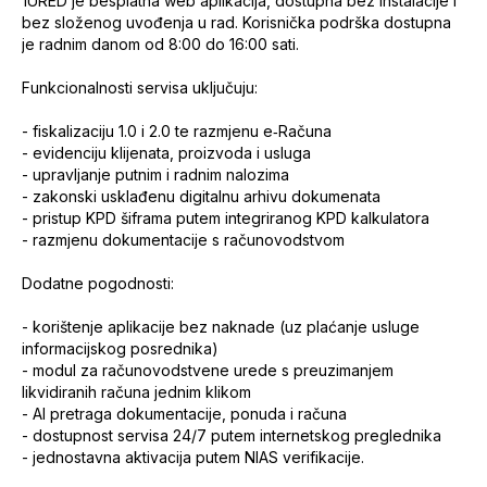
1URED je besplatna web aplikacija, dostupna bez instalacije i
bez složenog uvođenja u rad. Korisnička podrška dostupna
je radnim danom od 8:00 do 16:00 sati.
Funkcionalnosti servisa uključuju:
- fiskalizaciju 1.0 i 2.0 te razmjenu e‑Računa
- evidenciju klijenata, proizvoda i usluga
- upravljanje putnim i radnim nalozima
- zakonski usklađenu digitalnu arhivu dokumenata
- pristup KPD šiframa putem integriranog KPD kalkulatora
- razmjenu dokumentacije s računovodstvom
Dodatne pogodnosti:
- korištenje aplikacije bez naknade (uz plaćanje usluge
informacijskog posrednika)
- modul za računovodstvene urede s preuzimanjem
likvidiranih računa jednim klikom
- AI pretraga dokumentacije, ponuda i računa
- dostupnost servisa 24/7 putem internetskog preglednika
- jednostavna aktivacija putem NIAS verifikacije.