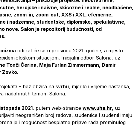
premotavanja – prikazuje projekte: neostvarene,
sutne, herojske i naivne, skicozne i realne, neodbačene,
asne, zoom-in, zoom-out, XXS i XXL, efemerne,
ne i nadzemne, studentske, diplomske, spekulativne,
uno nove. Salon je repozitorij budućnosti, od
as.
banizma
održat će se u prosincu 2021. godine, a mjesto
epidemiološkom situacijom. Inicijalni odbor Salona, uz
čine Tonči Čerina, Maja Furlan Zimmermann, Damir
r Zovko.
ojekata – bez obzira na svrhu, mjerilo i vrijeme nastanka,
ova nadahnutih temom Salona.
 listopada 2021.
putem web-stranice
www.uha.hr
, uz
ijaviti neograničen broj radova, studentice i studenti imaju
vorena je i mogućnost besplatne prijave rada preminulog