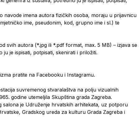
 generira iz sustava, potrebno ju je ispisati, potpisati,
elo navode imena autora fizičkih osoba, moraju u prijavnicu
umjetničko ime, pseudonim, kod, grupno ime i sl.) te
 svih autora (*.jpg ili *.pdf format, max. 5 MB) – izjava se
je ispisati, potpisati, skenirati i priložiti.
nizma pratite na Facebooku i Instagramu.
estacija suvremenog stvaralaštva na polju vizualnih
 1965. godine utemeljila Skupština grada Zagreba.
salona je Udruženje hrvatskih arhitekata, uz potporu
 Hrvatske, Gradskog ureda za kulturu Grada Zagreba i