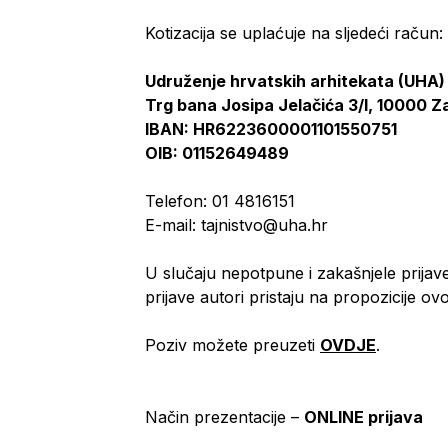
Kotizacija se uplaćuje na sljedeći račun:
Udruženje hrvatskih arhitekata (UHA)
Trg bana Josipa Jelačića 3/I, 10000 
IBAN: HR6223600001101550751
OIB: 01152649489
Telefon: 01 4816151
E-mail: tajnistvo@uha.hr
U slučaju nepotpune i zakašnjele prijave
prijave autori pristaju na propozicije ov
Poziv možete preuzeti
OVDJE
.
Način prezentacije –
ONLINE prijava