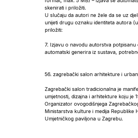
format, max. 5 MB) – izjava se automatski
skenirati i priložiti.
U slučaju da autori ne žele da se uz dj
unijeti drugu oznaku identiteta autora (
priložiti:
7. Izjavu o navodu autorstva potpisanu od
automatski generira iz sustava, potrebno ju 
56. zagrebački salon arhitekture i urba
Zagrebački salon tradicionalna je manif
umjetnosti, dizajna i arhitekture koju je
Organizator ovogodišnjega Zagrebačkog 
Ministarstva kulture i medija Republike
Umjetničkog paviljona u Zagrebu.