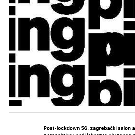
Post-lockdown 56. zagrebački salon arh