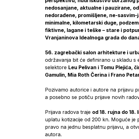
perspektivu; nudi iskustvo ubrzanog 
nedosanjane, aktualne i pauzirane, od
nedorađene, promišljene, ne-sasvim-j
minimalne, kilometarski duge, podzem
fiktivne, lagane i teške – stare i potp
Vranjaninova Idealnoga grada do dan
56. zagrebački salon arhitekture i ur
održavanja bit će definirano u skladu s 
selektore
Leu Pelivan i Tomu Plejića, 
Gamulin, Mia Roth Čerina i Frano Peta
Pozivamo autorice i autore na prijavu pr
a posebno se potiču prijave novih rad
Prijava radova traje
od 18. rujna do 18.
uplatu kotizacije od 200 kn. Moguće je pr
pravo na jednu besplatnu prijavu, a ot
autora.