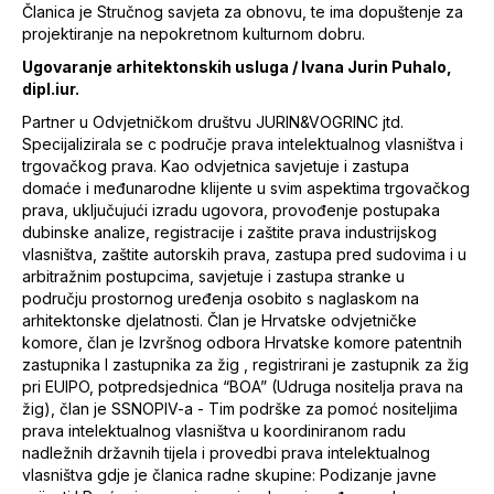
Članica je Stručnog savjeta za obnovu, te ima dopuštenje za
projektiranje na nepokretnom kulturnom dobru.
Ugovaranje arhitektonskih usluga / Ivana Jurin Puhalo,
dipl.iur.
Partner u Odvjetničkom društvu JURIN&VOGRINC jtd.
Specijalizirala se c područje prava intelektualnog vlasništva i
trgovačkog prava. Kao odvjetnica savjetuje i zastupa
domaće i međunarodne klijente u svim aspektima trgovačkog
prava, uključujući izradu ugovora, provođenje postupaka
dubinske analize, registracije i zaštite prava industrijskog
vlasništva, zaštite autorskih prava, zastupa pred sudovima i u
arbitražnim postupcima, savjetuje i zastupa stranke u
području prostornog uređenja osobito s naglaskom na
arhitektonske djelatnosti. Član je Hrvatske odvjetničke
komore, član je Izvršnog odbora Hrvatske komore patentnih
zastupnika I zastupnika za žig , registrirani je zastupnik za žig
pri EUIPO, potpredsjednica “BOA” (Udruga nositelja prava na
žig), član je SSNOPIV-a - Tim podrške za pomoć nositeljima
prava intelektualnog vlasništva u koordiniranom radu
nadležnih državnih tijela i provedbi prava intelektualnog
vlasništva gdje je članica radne skupine: Podizanje javne