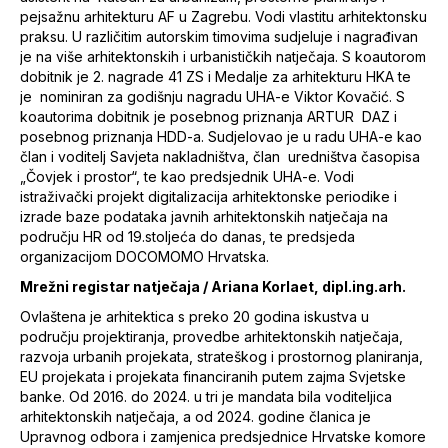
pejsažnu arhitekturu AF u Zagrebu. Vodi vlastitu arhitektonsku
praksu. U različitim autorskim timovima sudjeluje i nagrađivan
je na više arhitektonskih i urbanističkih natječaja. S koautorom
dobitnik je 2. nagrade 41 ZS i Medalje za arhitekturu HKA te
je nominiran za godišnju nagradu UHA-e Viktor Kovačić. S
koautorima dobitnik je posebnog priznanja ARTUR DAZ i
posebnog priznanja HDD-a. Sudjelovao je u radu UHA-e kao
član i voditelj Savjeta nakladništva, član uredništva časopisa
„Čovjek i prostor“, te kao predsjednik UHA-e. Vodi
istraživački projekt digitalizacija arhitektonske periodike i
izrade baze podataka javnih arhitektonskih natječaja na
području HR od 19.stoljeća do danas, te predsjeda
organizacijom DOCOMOMO Hrvatska.
Mrežni registar natječaja / Ariana Korlaet, dipl.ing.arh.
Ovlaštena je arhitektica s preko 20 godina iskustva u
području projektiranja, provedbe arhitektonskih natječaja,
razvoja urbanih projekata, strateškog i prostornog planiranja,
EU projekata i projekata financiranih putem zajma Svjetske
banke. Od 2016. do 2024. u tri je mandata bila voditeljica
arhitektonskih natječaja, a od 2024. godine članica je
Upravnog odbora i zamjenica predsjednice Hrvatske komore