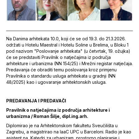
Na Danima arhitekata 10.0, koji će se od 19.3. do 21.3.2026.
održati u Hotelu Maestral i Hotelu Soline u Brelima, u Bloku 1
pod nazivom "Poslovanje arhitekata" (u četvrtak, 19. ožujka)
će se predstaviti Pravilnik o natječajima iz područja
arhitekture i urbanizma (NN 154/25) i Mrežni registar natječaja.
Predavanja će obraditi temu poslovanja kroz primjenu
Pravilnika o standardu usluga arhitekata u gradnji (NN
48/2025) kao i ugovaranje arhitektonskih usluga.
PREDAVANJA I PREDAVAČI
Pravilnik o natječajima iz područja arhitekture i
urbanizma / Roman Šilje, dipl.ing.arh.
Diplomirao je na Arhitektonskom fakultetu Sveučilišta u
Zagrebu, a magistrirao na IaaC UPC u Barceloni. Radio je kao
asistent na Katedri za urbanizam, prostorno planiranje i