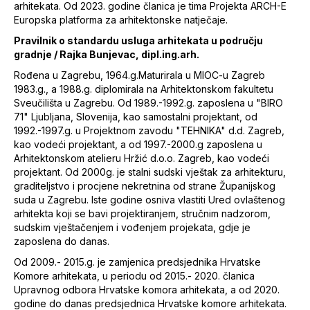
arhitekata. Od 2023. godine članica je tima Projekta ARCH-E
Europska platforma za arhitektonske natječaje.
Pravilnik o standardu usluga arhitekata u području
gradnje / Rajka Bunjevac, dipl.ing.arh.
Rođena u Zagrebu, 1964.g.Maturirala u MIOC-u Zagreb
1983.g., a 1988.g. diplomirala na Arhitektonskom fakultetu
Sveučilišta u Zagrebu. Od 1989.-1992.g. zaposlena u "BIRO
71" Ljubljana, Slovenija, kao samostalni projektant, od
1992.-1997.g. u Projektnom zavodu "TEHNIKA" d.d. Zagreb,
kao vodeći projektant, a od 1997.-2000.g zaposlena u
Arhitektonskom atelieru Hržić d.o.o. Zagreb, kao vodeći
projektant. Od 2000g. je stalni sudski vještak za arhitekturu,
graditeljstvo i procjene nekretnina od strane Županijskog
suda u Zagrebu. Iste godine osniva vlastiti Ured ovlaštenog
arhitekta koji se bavi projektiranjem, stručnim nadzorom,
sudskim vještačenjem i vođenjem projekata, gdje je
zaposlena do danas.
Od 2009.- 2015.g. je zamjenica predsjednika Hrvatske
Komore arhitekata, u periodu od 2015.- 2020. članica
Upravnog odbora Hrvatske komora arhitekata, a od 2020.
godine do danas predsjednica Hrvatske komore arhitekata.