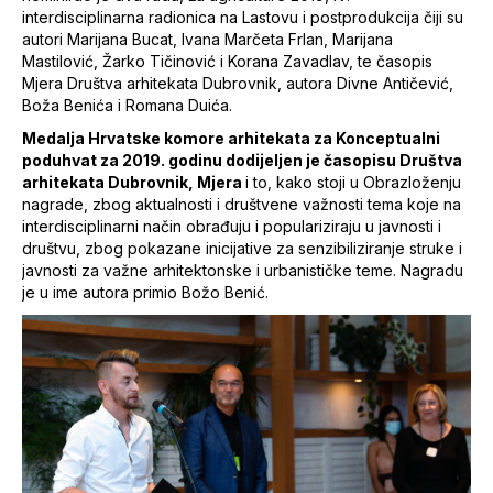
interdisciplinarna radionica na Lastovu i postprodukcija čiji su
autori Marijana Bucat, Ivana Marčeta Frlan, Marijana
Mastilović, Žarko Tičinović i Korana Zavadlav, te časopis
Mjera Društva arhitekata Dubrovnik, autora Divne Antičević,
Boža Benića i Romana Duića.
Medalja Hrvatske komore arhitekata za Konceptualni
poduhvat za 2019. godinu dodijeljen je časopisu Društva
arhitekata Dubrovnik, Mjera
i to, kako stoji u Obrazloženju
nagrade, zbog aktualnosti i društvene važnosti tema koje na
interdisciplinarni način obrađuju i populariziraju u javnosti i
društvu, zbog pokazane inicijative za senzibiliziranje struke i
javnosti za važne arhitektonske i urbanističke teme. Nagradu
je u ime autora primio Božo Benić.