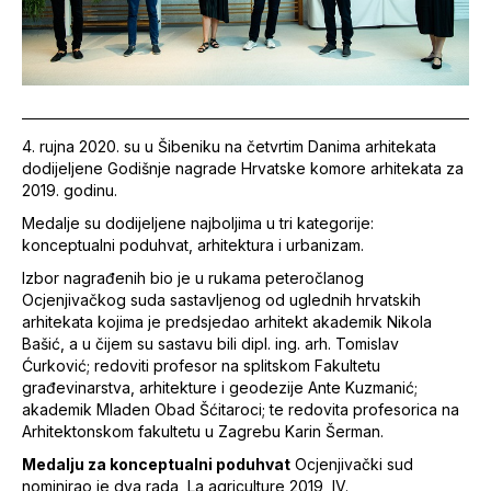
4. rujna 2020. su u Šibeniku na četvrtim Danima arhitekata
dodijeljene Godišnje nagrade Hrvatske komore arhitekata za
2019. godinu.
Medalje su dodijeljene najboljima u tri kategorije:
konceptualni poduhvat, arhitektura i urbanizam.
Izbor nagrađenih bio je u rukama peteročlanog
Ocjenjivačkog suda sastavljenog od uglednih hrvatskih
arhitekata kojima je predsjedao arhitekt akademik Nikola
Bašić, a u čijem su sastavu bili dipl. ing. arh. Tomislav
Ćurković; redoviti profesor na splitskom Fakultetu
građevinarstva, arhitekture i geodezije Ante Kuzmanić;
akademik Mladen Obad Šćitaroci; te redovita profesorica na
Arhitektonskom fakultetu u Zagrebu Karin Šerman.
Medalju za konceptualni poduhvat
Ocjenjivački sud
nominirao je dva rada, La agriculture 2019, IV.