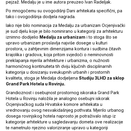
pejzaž. Medalju je u ime autora preuzeo Ivan Radeljak.
Po mnogočemu su ovogodišnji Dani arhitekata specifični, pa
tako i ovogodišnja dodjela nagrada.
Iako nije bilo nominacija za Medalju za urbanizam Ocjenjivački
je sud djelu koje je bilo nominirano u kategoriji za arhitekturu
iznimno dodijelio
Medalju za urbanizam
i to stoga što se
upravo urbanizam proslavlja najviše dosege u kulturi
prostora, u zahtjevnim dimenzijama kontura i sudbina čitavih
krajolika i gradova, koja pritom svjedoči o neminovnosti
preklapanja mjerila arhitekture i urbanizma, o nužnosti
harmoničnog kontinuiteta tih dviju ključnih disciplinarnih
kategorija u dosizanju sveukupnih urbanih i prostornih
kvaliteta, stoga je Medalja dodjeljena
Studiju 3LHD za sklop
Grand Park Hotela u Rovinju.
Grandioznost i osebujnost prostornog iskoraka Grand Park
Hotela u Rovinju naložila je analogno osebujni iskorak
Ocjenjivačkog suda Hrvatske komore arhitekata u
vrednovanju ovog nesvakidašnjeg pothvata. Mjerilo urbanog
dosega rovinjskog hotela naprosto je potraživalo istup iz
kategorije arhitekture u sagledavanju dometa ove realizacije
te nametnulo njezino valoriziranje upravo u kategoriji