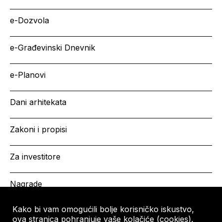
e-Dozvola
e-Građevinski Dnevnik
e-Planovi
Dani arhitekata
Zakoni i propisi
Za investitore
Nagrade
Kako bi vam omogućili bolje korisničko iskustvo,
ova stranica pohranjuje vaše kolačiće (cookies).