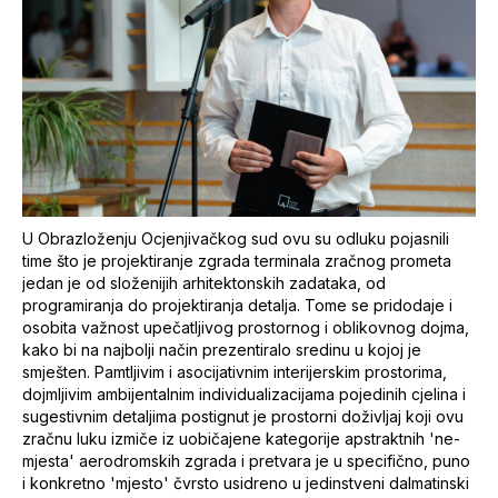
U Obrazloženju Ocjenjivačkog sud ovu su odluku pojasnili
time što je projektiranje zgrada terminala zračnog prometa
jedan je od složenijih arhitektonskih zadataka, od
programiranja do projektiranja detalja. Tome se pridodaje i
osobita važnost upečatljivog prostornog i oblikovnog dojma,
kako bi na najbolji način prezentiralo sredinu u kojoj je
smješten. Pamtljivim i asocijativnim interijerskim prostorima,
dojmljivim ambijentalnim individualizacijama pojedinih cjelina i
sugestivnim detaljima postignut je prostorni doživljaj koji ovu
zračnu luku izmiče iz uobičajene kategorije apstraktnih 'ne-
mjesta' aerodromskih zgrada i pretvara je u specifično, puno
i konkretno 'mjesto' čvrsto usidreno u jedinstveni dalmatinski