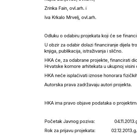
Zrinka Fain, ovl.arh. i
Iva Krkalo Mrvelj, ovl.arh.
Odluku o odabiru projekata koji će se financ
U obzir za odabir dolazi financiranje dijela tr
knjiga, publikacija, istraživanja i slično.
HKA će, za odabrane projekte, financirati di
Hrvatske komore arhitekata u ukupnoj visini 
HKA neće isplaćivati iznose honorara fizičkih
Autorska prava zadržavaju autori projekta.
HKA ima pravo objave podataka o projektima, 
Početak Javnog poziva: 04.11.2013.g
Rok za prijavu projekata: 02.12.2013.g