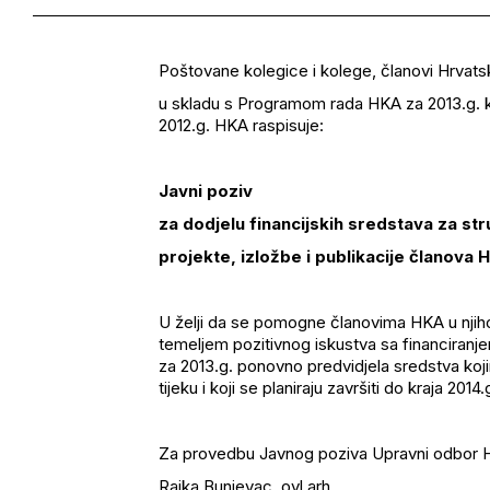
Poštovane kolegice i kolege, članovi Hrvats
u skladu s Programom rada HKA za 2013.g. koj
2012.g. HKA raspisuje:
Javni poziv
za dodjelu financijskih sredstava za st
projekte, izložbe i publikacije članova
U želji da se pomogne članovima HKA u njih
temeljem pozitivnog iskustva sa financiranj
za 2013.g. ponovno predvidjela sredstva koji
tijeku i koji se planiraju završiti do kraja 2014.
Za provedbu Javnog poziva Upravni odbor H
Rajka Bunjevac, ovl.arh.,