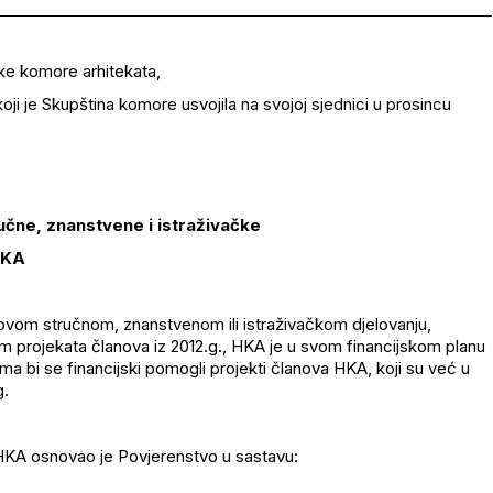
ke komore arhitekata,
i je Skupština komore usvojila na svojoj sjednici u prosincu
ručne, znanstvene i istraživačke
 HKA
ovom stručnom, znanstvenom ili istraživačkom djelovanju,
em projekata članova iz 2012.g., HKA je u svom financijskom planu
ma bi se financijski pomogli projekti članova HKA, koji su već u
g.
KA osnovao je Povjerenstvo u sastavu: