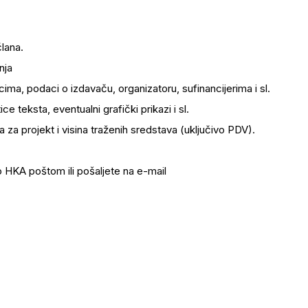
člana.
nja
ima, podaci o izdavaču, organizatoru, sufinancijerima i sl.
 teksta, eventualni grafički prikazi i sl.
a za projekt i visina traženih sredstava (uključivo PDV).
o HKA poštom ili pošaljete na e-mail