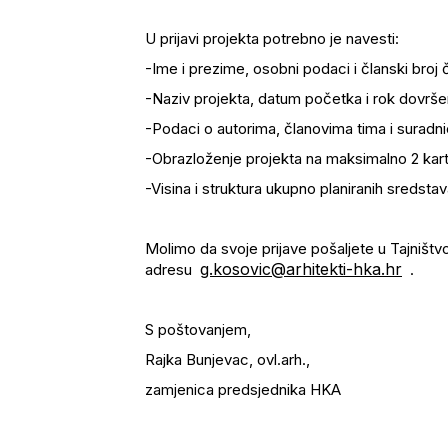
U prijavi projekta potrebno je navesti:
-Ime i prezime, osobni podaci i članski broj 
-Naziv projekta, datum početka i rok dovrše
-Podaci o autorima, članovima tima i suradnic
-Obrazloženje projekta na maksimalno 2 kartice
-Visina i struktura ukupno planiranih sredstav
Molimo da svoje prijave pošaljete u Tajništv
g.kosovic@arhitekti-hka.hr
adresu
.
S poštovanjem,
Rajka Bunjevac, ovl.arh.,
zamjenica predsjednika HKA