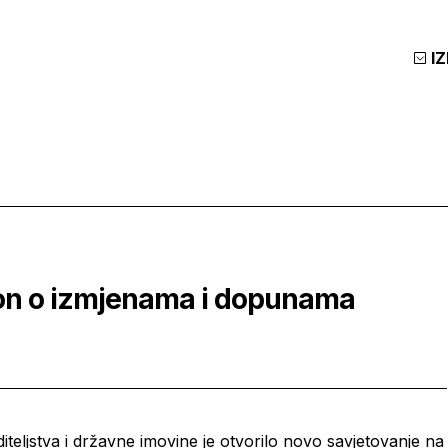
I
kon o izmjenama i dopunama
teljstva i državne imovine je otvorilo novo savjetovanje na