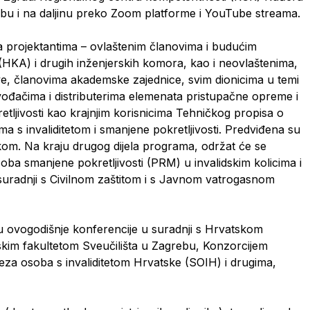
rebu i na daljinu preko Zoom platforme i YouTube streama.
a projektantima – ovlaštenim članovima i budućim
HKA) i drugih inženjerskih komora, kao i neovlaštenima,
ve, članovima akademske zajednice, svim dionicima u temi
vođačima i distributerima elemenata pristupačne opreme i
etljivosti kao krajnjim korisnicima Tehničkog propisa o
a s invaliditetom i smanjene pokretljivosti. Predviđena su
om. Na kraju drugog dijela programa, održat će se
oba smanjene pokretljivosti (PRM) u invalidskim kolicima i
u suradnji s Civilnom zaštitom i s Javnom vatrogasnom
u ovogodišnje konferencije u suradnji s Hrvatskom
kim fakultetom Sveučilišta u Zagrebu, Konzorcijem
za osoba s invaliditetom Hrvatske (SOIH) i drugima,