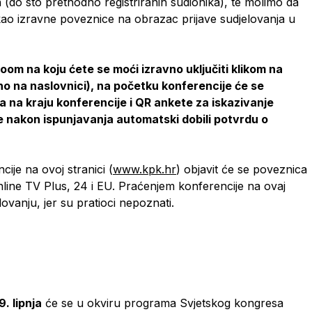
 (do sto prethodno registriranih sudionika), te molimo da
ce kao izravne poveznice na obrazac prijave sudjelovanja u
oom na koju ćete se moći izravno uključiti klikom na
a naslovnici), na početku konferencije će se
a na kraju konferencije i QR ankete za iskazivanje
e nakon ispunjavanja automatski dobili potvrdu o
ije na ovoj stranici (
www.kpk.hr
) objavit će se poveznica
line TV Plus, 24 i EU. Praćenjem konferencije na ovaj
ovanju, jer su pratioci nepoznati.
9. lipnja
će se u okviru programa Svjetskog kongresa