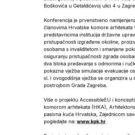
Boškovića u Getaldićevoj ulici 4 u Zag
Konferencija je prvenstveno namijenjen
članovima Hrvatske komore arhitekata (
predstavnicima institucija državne upra
pristupačnosti izgrađene okoline, proiz
osobama s invaliditetom i smanjene pokr
osiguranju pristupačnosti zgrada osobam
dva bloka predavanja s odmorima i ručk
pokazna vježba simulacije evakuacije os
sl. I ovogodišnja vježba se organizira 
postrojbom Grada Zagreba.
Više o projektu AccessibleEU i koncept
komorom arhitekata (HKA), Arhitektons
pasivna kuća Hrvatska, Zajednicom save
pogledajte na:
www.kpk.hr