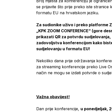
Broj mjesta za konferenciju je ograničen
se prijavite što prije preko iste strani
formatu EU na hrvatskom jeziku.
Za sudionike uživo i preko platforme Z
„KPK ZOOM CONFERENCE“ (gore desno n
prikazati QR za potvrdu sudjelovanja, 
zadovoljstva konferencijom kako bist
sudjelovanju u formatu EU!
Nekoliko dana prije održavanja konferenc
za streaming konferencije preko Live On
način ne mogu se izdati potvrde o sudjel
Važna obavijest!
Dan prije konferencije,
u ponedjeljak, 2