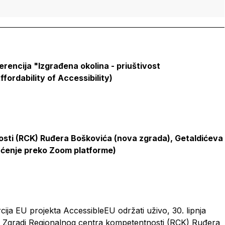
erencija "Izgrađena okolina - priuštivost
fordability of Accessibility)
sti (RCK) Ruđera Boškovića (nova zgrada), Getaldićeva
ćenje preko Zoom platforme)
cija EU projekta AccessibleEU održati uživo, 30. lipnja
 u Zgradi Regionalnog centra kompetentnosti (RCK) Ruđera