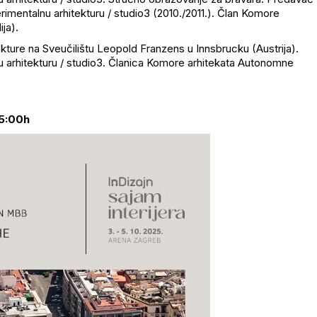
erimentalnu arhitekturu / studio3 (2010./2011.). Član Komore
ija).
tekture na Sveučilištu Leopold
Franzens
u Innsbrucku (Austrija).
nu arhitekturu / studio3. Članica Komore arhitekata Autonomne
15:00h