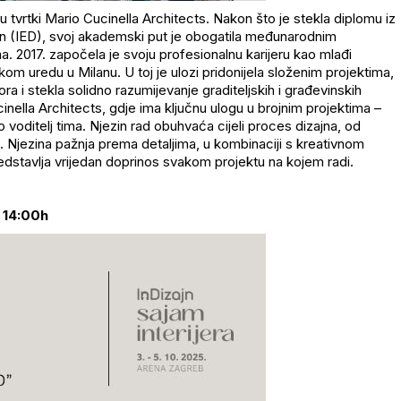
 u tvrtki Mario
Cucinella
Architects
. Nakon što je stekla diplomu iz
n (IED), svoj akademski put je obogatila međunarodnim
 2017. započela je svoju profesionalnu karijeru kao mlađi
kom uredu u Milanu. U toj je ulozi pridonijela složenim projektima,
ra i stekla solidno razumijevanje graditeljskih i građevinskih
inella
Architects
, gdje ima ključnu ulogu u brojnim projektima
–
ao voditelj tima. Njezin rad obuhvaća cijeli proces dizajna, od
. Njezina pažnja prema detaljima, u kombinaciji s kreativnom
dstavlja vrijedan doprinos svakom projektu na kojem radi.
, 14:00h