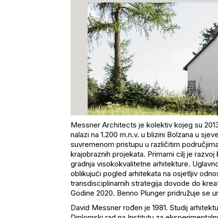
Messner
Architects
je kolektiv kojeg su 2013
nalazi na 1.200
m.n.v
. u blizini
Bolzana
u sjeve
suvremenom pristupu u razli
čitim područjima
krajobraznih projekata. Primarni cilj je razvoj
gradnja visokokvalitetne arhitekture. Uglavno
oblikujući pogled arhitekata na osjetljiv odn
transdisciplinarnih
strategija dovode do kreati
Godine 2020.
Benno
Plunger
pridružuje se u
David
Messner
rođen je 1981. Studij arhitek
Diplomski rad na Institutu za eksperimentaln