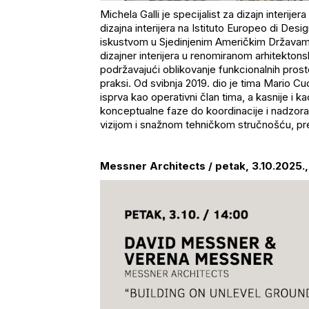
Michela
Galli
je specijalist za dizajn interijera
dizajna interijera na
Istituto
Europeo
di Desig
iskustvom u Sjedinjenim Američkim Državama.
dizajner interijera u renomiranom arhitektons
podržavajući oblikovanje funkcionalnih prosto
praksi. Od svibnja 2019. dio je tima Mario
Cuc
isprva kao operativni
član tima, a kasnije i k
konceptualne faze do koordinacije i nadzora
vizijom i snažnom tehničkom stručnošću, pre
Messner
Architects
/ petak, 3.10.2025.