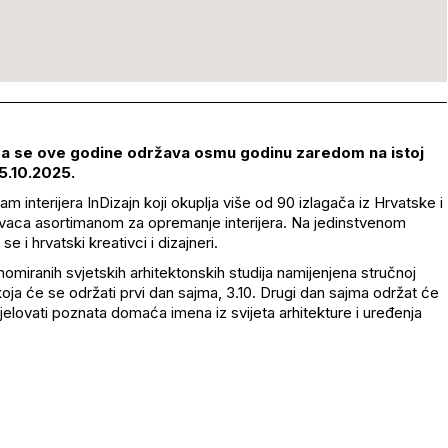
a se ove godine odr
žava osmu godinu zaredom na istoj
5.10.2025.
jam interijera
InDizajn
koji okuplja više od 90 izlagača iz Hrvatske i
ovaca asortimanom za opremanje interijera. Na jedinstvenom
 se i hrvatski kreativci i dizajneri.
omiranih svjetskih arhitektonskih studija namijenjena stručnoj
 koja
će se održati prvi dan sajma, 3.10. Drugi dan sajma održat će
jelovati poznata domaća imena iz svijeta arhitekture i uređenja