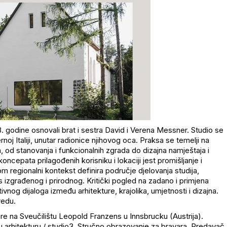
. godine osnovali brat i sestra David i
Verena
Messner
. Studio se
rnoj Italiji, unutar radionice njihovog oca. Praksa se temelji na
, od stanovanja i funkcionalnih zgrada do dizajna namještaja i
 koncepata prilagođenih korisniku i lokaciji jest promišljanje i
m regionalni kontekst definira područje djelovanja studija,
os izgrađenog i prirodnog. Kritički pogled na zadano i primjena
vnog dijaloga između arhitekture, krajolika, umjetnosti i dizajna.
redu.
ture na Sveučilištu Leopold
Franzens
u Innsbrucku (Austrija).
u arhitekturu / studio3. Stručno obrazovanje za bravara. Predavač