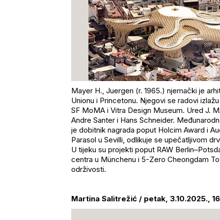
Mayer H.,
Juergen
(r. 1965.) njemački je arhi
Unionu i Princetonu. Njegovi se radovi izlažu
SF
MoMA
i
Vitra
Design
Museum
. Ured J. 
Andre
Santer
i Hans Schneider. Međunarodno pr
je dobitnik nagrada poput Holcim
Award
i Au
Parasol
u Sevilli, odlikuje se upečatljivom dr
U tijeku su projekti poput RAW Berlin
–Potsda
centra u M
ünchenu i 5-Zero
Cheongdam
To
održivosti.
Martina
Salitrežić
/ petak, 3.10.2025., 1