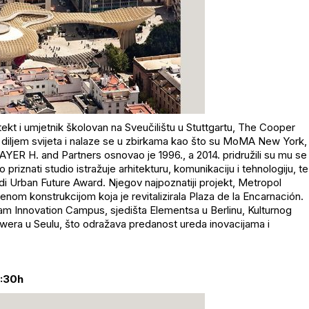
tekt i umjetnik školovan na Sveučilištu u Stuttgartu,
The
Cooper
 diljem svijeta i nalaze se u zbirkama kao što su
MoMA
New York,
MAYER H.
and
Partners
osnovao je 1996., a 2014. pridružili su mu se
iznati studio istražuje arhitekturu, komunikaciju i tehnologiju, te
di Urban Future
Award
. Njegov najpoznatiji projekt,
Metropol
venom konstrukcijom koja je revitalizirala Plaza de la
Encarnaci
ón
.
m Innovation Campus, sjedi
šta
Elementsa
u Berlinu, Kulturnog
wera u Seulu,
što odražava predanost ureda inovacijama i
6:30h