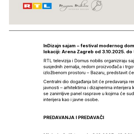
InDizajn
sajam
– festival modernog dom
lokaciji: Arena Zagreb od 3.10.2025. do 
RTL televizija i Domus
nobilis
organiziraju sa
susjednih zemalja, redom proizvođača i trg
izložbenom prostoru
– Bazaru, predstavit
će
Centralni dio događanja bit će predavanja ren
javnosti
– arhitektima i dizajnerima interijera
se zanimljive panel rasprave u kojima će sud
interijera kao i javne osobe.
PREDAVANJA I PREDAVA
ČI