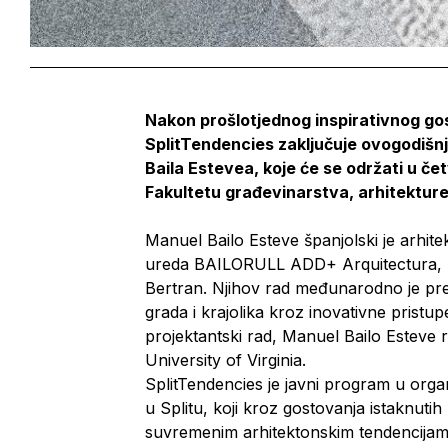
Nakon prošlotjednog inspirativnog go
SplitTendencies zaključuje ovogodišn
Baila Estevea, koje će se održati u če
Fakultetu građevinarstva, arhitekture 
Manuel Bailo Esteve španjolski je arhit
ureda BAILORULL ADD+ Arquitectura, ko
Bertran. Njihov rad međunarodno je prep
grada i krajolika kroz inovativne pristu
projektantski rad, Manuel Bailo Esteve r
University of Virginia.
SplitTendencies je javni program u organ
u Splitu, koji kroz gostovanja istaknuti
suvremenim arhitektonskim tendencijama