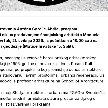
stovanja Antóna Garcíje-Abrila, program
ji ciklus predavanjem španjolskog arhitekta Manuela
tvrtak, 21. svibnja 2026., s početkom u 18.00 sati na
i geodezije (Matice hrvatske 15, Split).
ekt, pedagog i suosnivač barcelonskog arhitektonskog
ji je 1995. godine osnovao zajedno s Rosom Rull
oznat po projektima koji promišljaju odnos arhitekture,
pe stanovanju, javnim prostorima i urbanoj regeneraciji. Uz
edoviti je profesor arhitekture na School of Architecture,
izaciji Studija arhitekture i urbanizma FGAG-a Sveučilišta
h međunarodnih arhitekata otvara prostor za dijalog o
, istraživanjima i praksama.