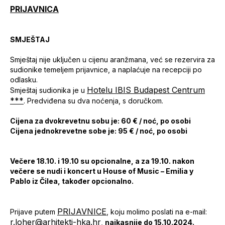
PRIJAVNICA
SMJEŠTAJ
Smještaj nije uključen u cijenu aranžmana, već se rezervira za
sudionike temeljem prijavnice, a naplaćuje na recepciji po
odlasku.
Hotelu IBIS Budapest Centrum
Smještaj sudionika je u
***
. Predviđena su dva noćenja, s doručkom.
Cijena za dvokrevetnu sobu je: 60 € / noć, po osobi
Cijena jednokrevetne sobe je: 95 € / noć, po osobi
Večere 18.10. i 19.10 su opcionalne, a za 19.10. nakon
večere se nudi i koncert u House of Music – Emilia y
Pablo iz Čilea, također opcionalno.
PRIJAVNICE
Prijave putem
, koju molimo poslati na e-mail:
r.loher@arhitekti-hka.hr
,
najkasnije do 15.10.2024.