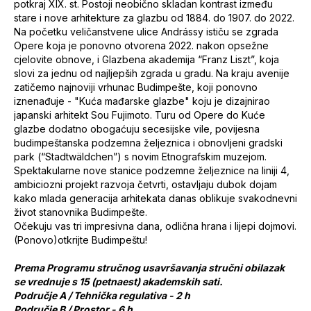
potkraj XIX. st. Postoji neobično skladan kontrast između
stare i nove arhitekture za glazbu od 1884. do 1907. do 2022.
Na početku veličanstvene ulice Andrássy ističu se zgrada
Opere koja je ponovno otvorena 2022. nakon opsežne
cjelovite obnove, i Glazbena akademija “Franz Liszt”, koja
slovi za jednu od najljepših zgrada u gradu. Na kraju avenije
zatičemo najnoviji vrhunac Budimpešte, koji ponovno
iznenađuje - "Kuća mađarske glazbe" koju je dizajnirao
japanski arhitekt Sou Fujimoto. Turu od Opere do Kuće
glazbe dodatno obogaćuju secesijske vile, povijesna
budimpeštanska podzemna željeznica i obnovljeni gradski
park (“Stadtwäldchen”) s novim Etnografskim muzejom.
Spektakularne nove stanice podzemne željeznice na liniji 4,
ambiciozni projekt razvoja četvrti, ostavljaju dubok dojam
kako mlada generacija arhitekata danas oblikuje svakodnevni
život stanovnika Budimpešte.
Očekuju vas tri impresivna dana, odlična hrana i lijepi dojmovi.
(Ponovo)otkrijte Budimpeštu!
Prema Programu stručnog usavršavanja stručni obilazak
se vrednuje s 15 (petnaest) akademskih sati.
Područje A / Tehnička regulativa - 2 h
Područje B / Prostor - 6 h