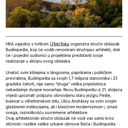
Überbau
HKA zajedno s tvrtkom
organizira stručni obilazak
Budimpešte, koji će voditi renomirani stručnjaci-arhitekti, dok
će i pojedini sudionici u projektima predstaviti svoje
realizacije u sklopu ovog obilaska.
Unatoč svim klišejima o lángosima, paprikama i političkim
prevratima, Budimpešta sa svojih 1,7 milijuna stanovnika i 23
gradske četvrti, nije samo “druga” velika prijestolnica
nekadašnje dvojne monarhije. Novu Budimpeštu iz 21. stoljeća
vrijedi upoznati: potpuno obnovljenu staru jezgru Pešte,
bulevar u vilhelminskom stilu, Ulicu Andrássy sa svim svojim
glazbenim institucijama, ali i klasičnim modernizmom i, iznad
svega, raznolikošću suvremene arhitekture.
Ovaj arhitektonski stručni obilazak ne vodi vas samo kroz
sličnosti i razlike velike urbane obnove Beča i Budimpešta