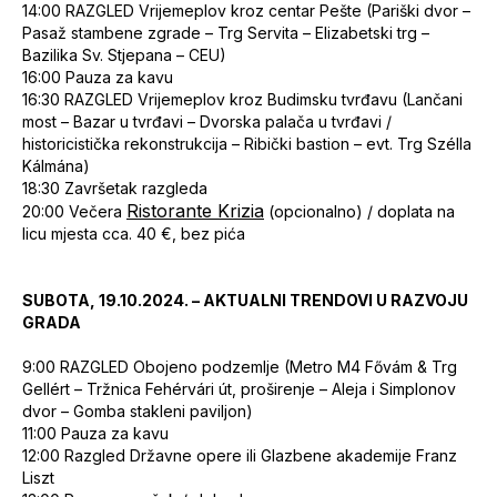
14:00
RAZGLED Vrijemeplov kroz centar Pešte (Pariški dvor –
Pasaž stambene zgrade – Trg Servita – Elizabetski trg –
Bazilika Sv. Stjepana – CEU)
16:00
Pauza za kavu
16:30
RAZGLED Vrijemeplov kroz Budimsku tvrđavu (Lančani
most – Bazar u tvrđavi – Dvorska palača u tvrđavi /
historicistička rekonstrukcija – Ribički bastion – evt. Trg Szélla
Kálmána)
18:30
Završetak razgleda
Ristorante Krizia
20:00
Večera
(opcionalno) / doplata na
licu mjesta cca. 40 €, bez pića
SUBOTA, 19.10.2024. – AKTUALNI TRENDOVI U RAZVOJU
GRADA
9:00
RAZGLED Obojeno podzemlje (Metro M4 Fővám & Trg
Gellért – Tržnica Fehérvári út, proširenje – Aleja i Simplonov
dvor – Gomba stakleni paviljon)
11:00
Pauza za kavu
12:00
Razgled Državne opere ili Glazbene akademije Franz
Liszt