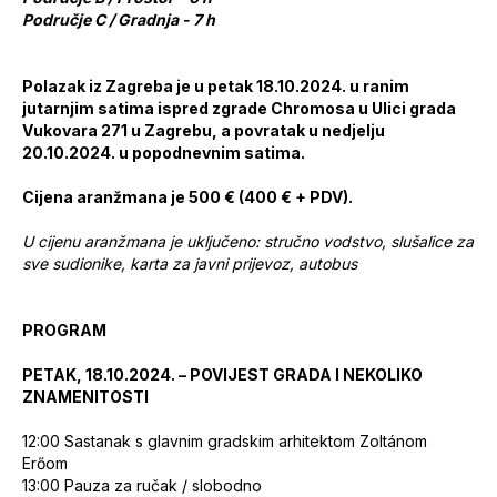
Područje C / Gradnja - 7 h
Polazak iz Zagreba je u petak 18.10.2024. u ranim
jutarnjim satima ispred zgrade Chromosa u Ulici grada
Vukovara 271 u Zagrebu, a povratak u nedjelju
20.10.2024. u popodnevnim satima.
Cijena aranžmana je 500
€
(400 € + PDV).
U cijenu aranžmana je uključeno: stručno vodstvo, slušalice za
sve sudionike, karta za javni prijevoz, autobus
PROGRAM
PETAK, 18.10.2024. – POVIJEST GRADA I NEKOLIKO
ZNAMENITOSTI
12:00
Sastanak s glavnim gradskim arhitektom Zoltánom
Erőom
13:00
Pauza za ručak / slobodno