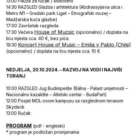
13:00
Pauza za ručak / slobodno
14:30
RAZGLED Glazba i arhitektura (Abdrassyijeva ulica i
Metro M1 – Gradski park Liget – Etnografski muzej –
Madžarska kuća glazbe)
17:00
Završetak razgleda
House of Mucsic
17:30
Večera
(opcionalno) / doplata na
licu mjesta cca. 40 €, bez pića
Koncert House of Music – Emilia y Pablo (Chile)
19:30
(opcionalno) / doplata na licu mjesta cca. 10 €
NEDJELJA, 20.10.2024. – RAZVOJ NA VODI I NAJVIŠI
TORANJ
10:00
RAZGLED Jug Budimpešte (Bálna - Palast umjetnosti –
Nacionalno kazalište – Atletski centar - BudaPart)
12:00
Posjet MOL-ovom kampusu sa razglednom terasom
Skydeck
13:00
Ručak
PROGRAM
(pdf - engleski)
* program je podložan promjenama