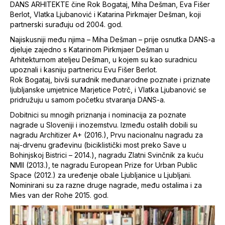
DANS ARHITEKTE čine Rok Bogataj, Miha Dešman, Eva Fišer
Berlot, Vlatka Ljubanović i Katarina Pirkmajer Dešman, koji
partnerski surađuju od 2004. god.
Najiskusniji među njima – Miha Dešman – prije osnutka DANS-a
djeluje zajedno s Katarinom Pirkmjaer Dešman u
Arhitekturnom ateljeu Dešman, u kojem su kao suradnicu
upoznali i kasniju partnericu Evu Fišer Berlot.
Rok Bogataj, bivši suradnik međunarodne poznate i priznate
ljubljanske umjetnice Marjetice Potrč, i Vlatka Ljubanović se
pridružuju u samom početku stvaranja DANS-a.
Dobitnici su mnogih priznanja i nominacija za poznate
nagrade u Sloveniji i inozemstvu. Između ostalih dobili su
nagradu Architizer A+ (2016.), Prvu nacionalnu nagradu za
naj-drvenu građevinu (biciklistički most preko Save u
Bohinjskoj Bistrici – 2014.), nagradu Zlatni Svinčnik za kuću
NMII (2013.), te nagradu European Prize for Urban Public
Space (2012.) za uređenje obale Ljubljanice u Ljubljani.
Nominirani su za razne druge nagrade, među ostalima i za
Mies van der Rohe 2015. god.