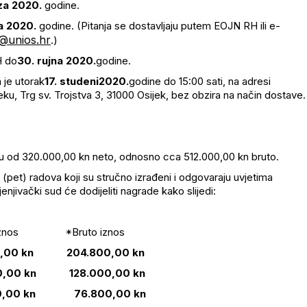
za 2020.
godine.
na 2020.
godine. (Pitanja se dostavljaju putem EOJN RH ili e-
@unios.hr
.)
H do
30
.
rujn
a 20
20
.
godine.
 je utorak
17
.
studeni
20
20
.
godine do 15:00 sati, na adresi
eku, Trg sv. Trojstva 3, 31000 Osijek, bez obzira na način dostave.
u od 320.000,00 kn neto, odnosno cca 512.000,00 kn bruto.
pet) radova koji su stručno izrađeni i odgovaraju uvjetima
njivački sud će dodijeliti nagrade kako slijedi:
znos *Bruto iznos
 kn 204.800,00 kn
 kn 128.000,00 kn
0 kn 76.800,00 kn