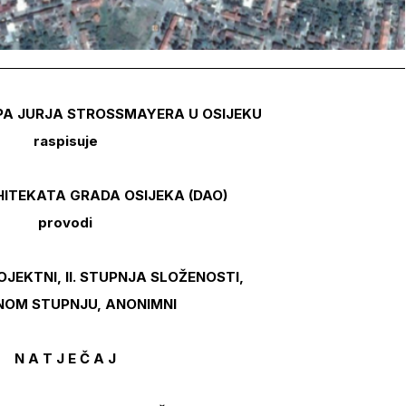
IPA JURJA STROSSMAYERA U OSIJEKU
raspisuje
ITEKATA GRADA OSIJEKA (DAO)
provodi
ROJEKTNI, II. STUPNJA SLOŽENOSTI,
NOM STUPNJU, ANONIMNI
N A T J E Č A J