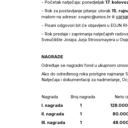
- Početak natječaja: ponedjeljak
17. kolovo
- Rok za postavljanje pitanja: utorak
15. ruj
vanja
mailom na adrese: svujnic@unios.hr ili
- Pisani odgovori bit će objavljeni u EOJN R
- Rok predaje i zaprimanja natječajnih radova
Sveučilište Josipa Jurja Strossmayera u Osij
NAGRADE
Određuje se nagradni fond u ukupnom iznos
Ako do određenog roka pristigne najmanje 5 (
Natječaja i dokumentaciji za nadmetanje, Ocje
Nagrada Broj nagrada Neto i
I. nagrada 1 128.000,00
II. nagrada 1 80.000,00
III. nagrada 1 48.000,0