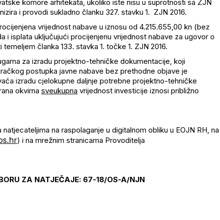
atske komore arhitekata, ukoliko iste nisu u suprotnosti sa ZJN
nizira i provodi sukladno članku 327. stavku 1. ZJN 2016.
rocijenjena vrijednost nabave u iznosu od 4.215.655,00 kn (bez
i isplata uključujući procijenjenu vrijednost nabave za ugovor o
ti temeljem članka 133. stavka 1. točke 1. ZJN 2016.
lugama za izradu projektno-tehničke dokumentacije, koji
varačkog postupka javne nabave bez prethodne objave je
aća izradu cjelokupne daljnje potrebne projektno-tehničke
irana okvirna
sveukupna
vrijednost investicije iznosi približno
a natjecateljima na raspolaganje u digitalnom obliku u EOJN RH, na
os.hr
) i na mrežnim stranicama Provoditelja
BORU ZA NATJEČAJE: 67-18/OS-A/NJN