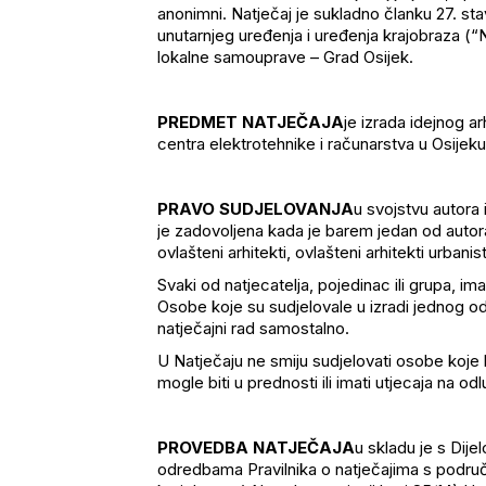
anonimni. Natječaj je sukladno članku 27. sta
unutarnjeg uređenja i uređenja krajobraza (
lokalne samouprave – Grad Osijek.
PREDMET NATJEČAJA
je izrada idejnog 
centra elektrotehnike i računarstva u Osije
PRAVO SUDJELOVANJA
u svojstvu autora 
je zadovoljena kada je barem jedan od autora 
ovlašteni arhitekti, ovlašteni arhitekti urbanist
Svaki od natjecatelja, pojedinac ili grupa, 
Osobe koje su sudjelovale u izradi jednog o
natječajni rad samostalno.
U Natječaju ne smiju sudjelovati osobe koje b
mogle biti u prednosti ili imati utjecaja na o
PROVEDBA NATJEČAJA
u skladu je s Dije
odredbama Pravilnika o natječajima s područj