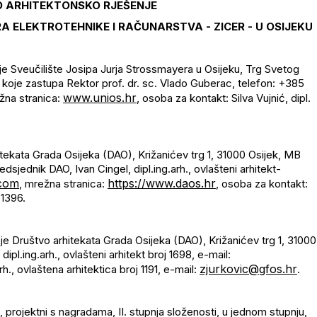
O ARHITEKTONSKO RJEŠENJE
ELEKTROTEHNIKE I RAČUNARSTVA - ZICER - U OSIJEKU
je Sveučilište Josipa Jurja Strossmayera u Osijeku, Trg Svetog
koje zastupa Rektor prof. dr. sc. Vlado Guberac, telefon: +385
www.unios.hr
žna stranica:
, osoba za kontakt: Silva Vujnić, dipl.
itekata Grada Osijeka (DAO), Križanićev trg 1, 31000 Osijek, MB
jednik DAO, Ivan Cingel, dipl.ing.arh., ovlašteni arhitekt-
.com
https://www.daos.hr
, mrežna stranica:
, osoba za kontakt:
 1396.
A
je Društvo arhitekata Grada Osijeka (DAO), Križanićev trg 1, 31000
 dipl.ing.arh., ovlašteni arhitekt broj 1698, e-mail:
zjurkovic@gfos.hr
arh., ovlaštena arhitektica broj 1191, e-mail:
.
ći, projektni s nagradama, II. stupnja složenosti, u jednom stupnju,