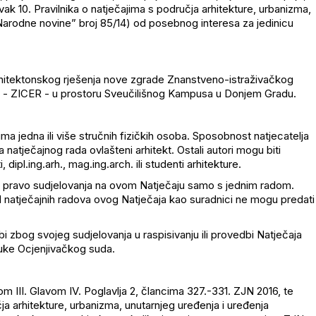
vak 10. Pravilnika o natječajima s područja arhitekture, urbanizma,
“Narodne novine” broj 85/14) od posebnog interesa za jedinicu
arhitektonskog rješenja nove zgrade Znanstveno-istraživačkog
ku - ZICER - u prostoru Sveučilišnog Kampusa u Donjem Gradu.
ima jedna ili više stručnih fizičkih osoba. Sposobnost natjecatelja
natječajnog rada ovlašteni arhitekt. Ostali autori mogu biti
i, dipl.ing.arh., mag.ing.arch. ili studenti arhitekture.
ima pravo sudjelovanja na ovom Natječaju samo s jednim radom.
d natječajnih radova ovog Natječaja kao suradnici ne mogu predati
i zbog svojeg sudjelovanja u raspisivanju ili provedbi Natječaja
dluke Ocjenjivačkog suda.
lom III. Glavom IV. Poglavlja 2, člancima 327.-331. ZJN 2016, te
a arhitekture, urbanizma, unutarnjeg uređenja i uređenja