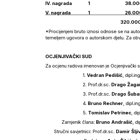
IV. nagrada 1 38.000,0
V. nagrada 1 26.000,00
320.000,00 k
*Procijenjeni bruto iznosi odnose se na auto
temeljem ugovora o autorskom djelu. Za ob
OCJENJIVAČKI SUD
Za ocjenu radova imenovan je Ocjenjivački s
1.
Vedran Pedišić
, dipl.i
2. Prof.dr.sc.
Drago Žaga
3. Prof.dr.sc.
Drago Šuba
4.
Bruno Rechner
, dipl.in
5.
Tomislav Petrinec
, di
Zamjenik člana:
Bruno Andrašić
, di
Stručni savjetnici: Prof.dr.sc.
Damir Šlji