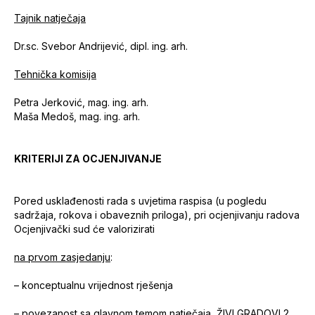
Tajnik natječaja
Dr.sc. Svebor Andrijević, dipl. ing. arh.
Tehnička komisija
Petra Jerković, mag. ing. arh.
Maša Medoš, mag. ing. arh.
KRITERIJI ZA OCJENJIVANJE
Pored usklađenosti rada s uvjetima raspisa (u pogledu
sadržaja, rokova i obaveznih priloga), pri ocjenjivanju radova
Ocjenjivački sud će valorizirati
na prvom zasjedanju
:
– konceptualnu vrijednost rješenja
– povezanost sa glavnom temom natječaja ŽIVI GRADOVI 2,