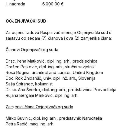
II. nagrada 6.000,00 €
OCJENJIVAČKI SUD
Za ocjenu radova Raspisivač imenuje Ocjenjivački sud u
sastavu od sedam (7) članova i dva (2) zamjenika člana:
Članovi Ocjenjivačkog suda
Dr.sc. Irena Matković, dipl. ing. arh., predsjednica
Dražen Pejković, dipl. ing. arh., stručni savjetnik
Rosa Rogina, architect and curator, United Kingdom
Doc. Rok Žnidaršič, univ. dipl. Inž. arh., Slovenija
Saša Špiranec, kolumnist
Dr. sc. Ana Šverko, dipl. ing. arh., predstavnica Provoditelja
Rujana Bergam Marković, dipl. ing. arh.
Zamjenici člana Ocjenjivačkog suda
Mirko Buvinić, dipl. ing. arh., predstavnik Naručitelja
Petra Radić, mag. ing. arh.