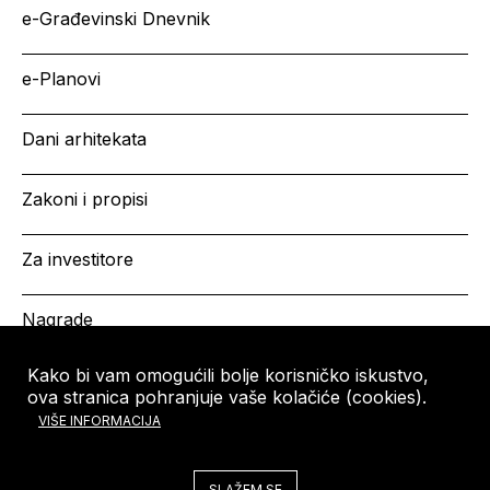
e-Građevinski Dnevnik
e-Planovi
Dani arhitekata
Zakoni i propisi
Za investitore
Nagrade
Kako bi vam omogućili bolje korisničko iskustvo,
ova stranica pohranjuje vaše kolačiće (cookies).
HRVATSKA KOMORA
Copyright © HKA 2026
VIŠE INFORMACIJA
ARHITEKATA
Ulica grada Vukovara 271
10000 Zagreb
SLAŽEM SE