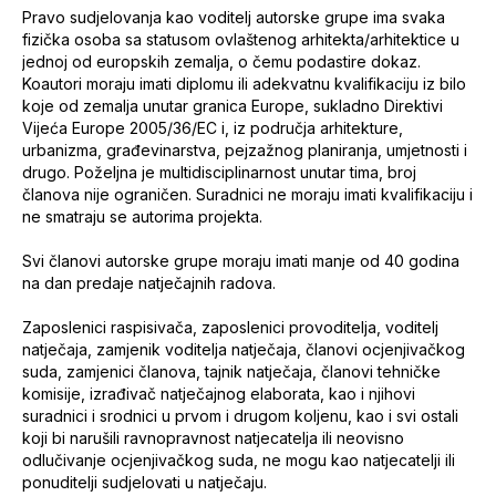
Pravo sudjelovanja kao voditelj autorske grupe ima svaka
fizička osoba sa statusom ovlaštenog arhitekta/arhitektice u
jednoj od europskih zemalja, o čemu podastire dokaz.
Koautori moraju imati diplomu ili adekvatnu kvalifikaciju iz bilo
koje od zemalja unutar granica Europe, sukladno Direktivi
Vijeća Europe 2005/36/EC i, iz područja arhitekture,
urbanizma, građevinarstva, pejzažnog planiranja, umjetnosti i
drugo. Poželjna je multidisciplinarnost unutar tima, broj
članova nije ograničen. Suradnici ne moraju imati kvalifikaciju i
ne smatraju se autorima projekta.
Svi članovi autorske grupe moraju imati manje od 40 godina
na dan predaje natječajnih radova.
Zaposlenici raspisivača, zaposlenici provoditelja, voditelj
natječaja, zamjenik voditelja natječaja, članovi ocjenjivačkog
suda, zamjenici članova, tajnik natječaja, članovi tehničke
komisije, izrađivač natječajnog elaborata, kao i njihovi
suradnici i srodnici u prvom i drugom koljenu, kao i svi ostali
koji bi narušili ravnopravnost natjecatelja ili neovisno
odlučivanje ocjenjivačkog suda, ne mogu kao natjecatelji ili
ponuditelji sudjelovati u natječaju.