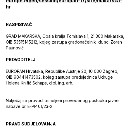
europe.eu/en/session/europan-17/site/makarska-
hr
RASPISIVAČ
GRAD MAKARSKA, Obala kralja Tomislava 1, 21 300 Makarska,
OIB 53515145212, kojeg zastupa gradonačelnik dr. sc. Zoran
Paunović
PROVODITELJ
EUROPAN Hrvatska, Republike Austrije 20, 10 000 Zagreb,
OIB 90441473502, kojeg zastupa predsjednica Udruge
Helena Knifić Schaps, dipl. ing. arh.
Natječaj se provodi temeljem provedenog postupka javne
nabave br. E-PP 01/23-2
PRAVO SUDJELOVANJA