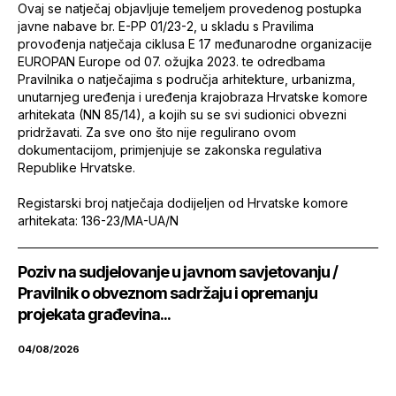
Ovaj se natječaj objavljuje temeljem provedenog postupka
javne nabave br. E-PP 01/23-2, u skladu s Pravilima
provođenja natječaja ciklusa E 17 međunarodne organizacije
EUROPAN Europe od 07. ožujka 2023. te odredbama
Pravilnika o natječajima s područja arhitekture, urbanizma,
unutarnjeg uređenja i uređenja krajobraza Hrvatske komore
arhitekata (NN 85/14), a kojih su se svi sudionici obvezni
pridržavati. Za sve ono što nije regulirano ovom
dokumentacijom, primjenjuje se zakonska regulativa
Republike Hrvatske.
Registarski broj natječaja dodijeljen od Hrvatske komore
arhitekata: 136-23/MA-UA/N
Poziv na sudjelovanje u javnom savjetovanju /
Pravilnik o obveznom sadržaju i opremanju
projekata građevina...
04/08/2026