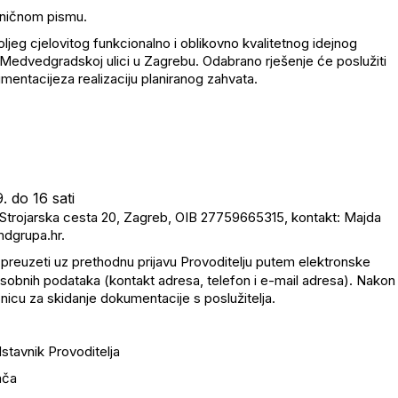
tiničnom pismu.
oljeg cjelovitog funkcionalno i oblikovno kvalitetnog idejnog
Medvedgradskoj ulici u Zagrebu. Odabrano rješenje će poslužiti
mentacijeza realizaciju planiranog zahvata.
. do 16 sati
trojarska cesta 20, Zagreb, OIB 27759665315, kontakt: Majda
mdgrupa.hr.
 preuzeti uz prethodnu prijavu Provoditelju putem elektronske
osobnih podataka (kontakt adresa, telefon i e-mail adresa). Nakon
znicu za skidanje dokumentacije s poslužitelja.
stavnik Provoditelja
ača