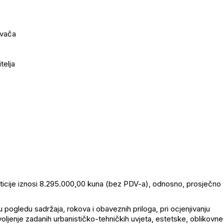
ivača
telja
sticije iznosi 8.295.000,00 kuna (bez PDV-a), odnosno, prosječno
 pogledu sadržaja, rokova i obaveznih priloga, pri ocjenjivanju
voljenje zadanih urbanističko-tehničkih uvjeta, estetske, oblikovne