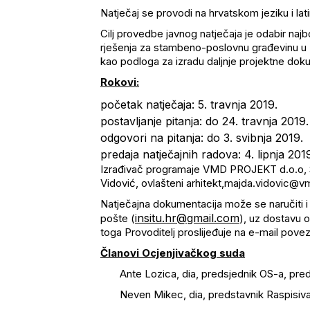
Natječaj se provodi na hrvatskom jeziku i la
Cilj provedbe javnog natječaja je odabir najb
rješenja za stambeno-poslovnu građevinu u 
kao podloga za izradu daljnje projektne doku
Rokovi:
početak natječaja: 5. travnja 2019.
postavljanje pitanja: do 24. travnja 2019.
odgovori na pitanja: do 3. svibnja 2019.
predaja natječajnih radova: 4. lipnja 2019
Izrađivač programaje VMD PROJEKT d.o.o, S
Vidović, ovlašteni arhitekt,majda.vidovic@v
Natječajna dokumentacija može se naručiti i
insitu.hr@gmail.com
pošte (
), uz dostavu 
toga Provoditelj proslijeđuje na e-mail pove
Članovi Ocjenjivačkog suda
Ante Lozica, dia, predsjednik OS-a, pred
Neven Mikec, dia, predstavnik Raspisiv