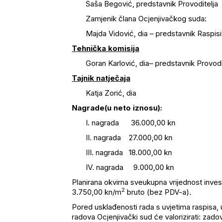
Saša Begović, predstavnik Provoditelja
Zamjenik člana Ocjenjivačkog suda:
Majda Vidović, dia – predstavnik Raspis
Tehnička komisija
Goran Karlović, dia– predstavnik Provodi
Tajnik natječaja
Katja Zorić, dia
Nagrade(u neto iznosu):
I. nagrada 36.000,00 kn
II. nagrada 27.000,00 kn
III. nagrada 18.000,00 kn
IV. nagrada 9.000,00 kn
Planirana okvirna sveukupna vrijednost inve
2
3.750,00 kn/m
bruto (bez PDV-a).
Pored usklađenosti rada s uvjetima raspisa, u
radova Ocjenjivački sud će valorizirati: zado