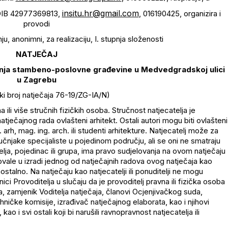
insitu.hr@gmail.com
, OIB 42977369813,
, 016190425, organizira i
provodi
ju, anonimni, za realizaciju, I. stupnja složenosti
NATJEČAJ
enja stambeno-poslovne građevine u Medvedgradskoj ulici
u Zagrebu
ki broj natječaja 76-19/ZG-IA/N)
ili više stručnih fizičkih osoba. Stručnost natjecatelja je
ječajnog rada ovlašteni arhitekt. Ostali autori mogu biti ovlašteni
ng. arh, mag. ing. arch. ili studenti arhitekture. Natjecatelj može za
ručnjake specijaliste u pojedinom području, ali se oni ne smatraju
lja, pojedinac ili grupa, ima pravo sudjelovanja na ovom natječaju
ale u izradi jednog od natječajnih radova ovog natječaja kao
stalno. Na natječaju kao natjecatelji ili ponuditelji ne mogu
ci Provoditelja u slučaju da je provoditelj pravna ili fizička osoba
ja, zamjenik Voditelja natječaja, članovi Ocjenjivačkog suda,
ehničke komisije, izrađivač natječajnog elaborata, kao i njihovi
ao i svi ostali koji bi narušili ravnopravnost natjecatelja ili