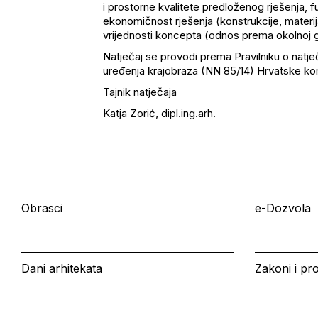
i prostorne kvalitete predloženog rješenja, fu
ekonomičnost rješenja (konstrukcije, materij
vrijednosti koncepta (odnos prema okolnoj gra
Natječaj se provodi prema Pravilniku o natječ
uređenja krajobraza (NN 85/14) Hrvatske ko
Tajnik natječaja
Katja Zorić, dipl.ing.arh.
Obrasci
e-Dozvola
Dani arhitekata
Zakoni i pro