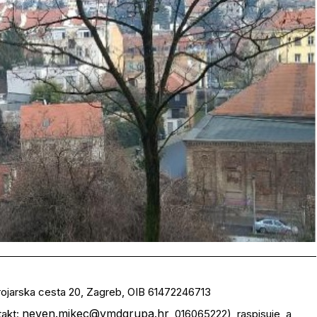
jarska cesta 20, Zagreb, OIB 61472246713
neven.mikec@vmdgrupa.hr
akt:
, 016065222), raspisuje, a