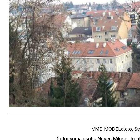
VMD MODELd.o.o, Stro
(odgovorna osoba Neven Mikec – kont