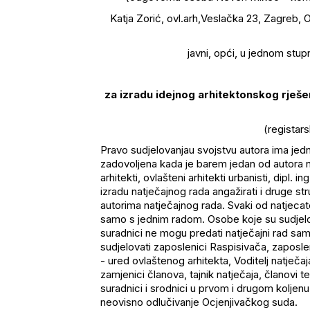
Katja Zorić, ovl.arh,Veslačka 23, Zagreb
javni, opći, u jednom stupn
za izradu idejnog arhitektonskog rješ
(registars
Pravo sudjelovanjau svojstvu autora ima jedna 
zadovoljena kada je barem jedan od autora nat
arhitekti, ovlašteni arhitekti urbanisti, dipl. i
izradu natječajnog rada angažirati i druge st
autorima natječajnog rada. Svaki od natjecate
samo s jednim radom. Osobe koje su sudjelov
suradnici ne mogu predati natječajni rad samo
sudjelovati zaposlenici Raspisivača, zaposleni
- ured ovlaštenog arhitekta, Voditelj natječa
zamjenici članova, tajnik natječaja, članovi t
suradnici i srodnici u prvom i drugom koljenu, k
neovisno odlučivanje Ocjenjivačkog suda.