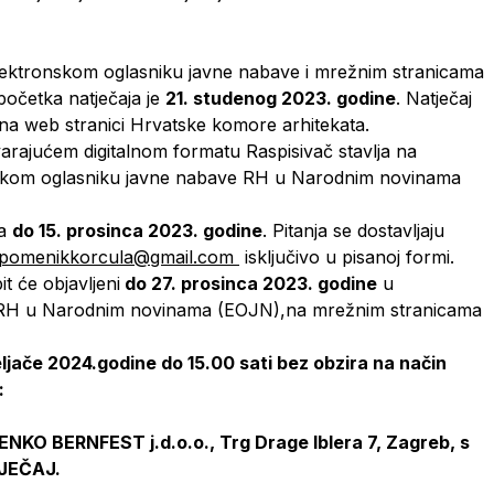
Elektronskom oglasniku javne nabave i mrežnim stranicama
očetka natječaja je
21. studenog 2023. godine
. Natječaj
i na web stranici Hrvatske komore arhitekata.
varajućem digitalnom formatu Raspisivač stavlja na
ničkom oglasniku javne nabave RH u Narodnim novinama
ja
do 15. prosinca 2023. godine
. Pitanja se dostavljaju
pomenikkorcula@gmail.com
isključivo u pisanoj formi.
it će objavljeni
do 27. prosinca 2023. godine
u
 RH u Narodnim novinama (EOJN),na mrežnim stranicama
ljače 2024.godine do 15.00 sati bez obzira na način
):
 BERNFEST j.d.o.o., Trg Drage Iblera 7, Zagreb, s
JEČAJ.