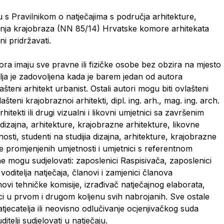
du s Pravilnikom o natječajima s područja arhitekture,
enja krajobraza (NN 85/14) Hrvatske komore arhitekata
ni pridržavati.
ora imaju sve pravne ili fizičke osobe bez obzira na mjesto
telja je zadovoljena kada je barem jedan od autora
lašteni arhitekt urbanist. Ostali autori mogu biti ovlašteni
lašteni krajobraznoi arhitekti, dipl. ing. arh., mag. ing. arch.
arhitekti ili drugi vizualni i likovni umjetnici sa završenim
dizajna, arhitekture, krajobrazne arhitekture, likovne
sti, studenti na studijia dizajna, arhitekture, krajobrazne
e promjenjenih umjetnosti i umjetnici s referentnom
e mogu sudjelovati: zaposlenici Raspisivača, zaposlenici
 voditelja natječaja, članovi i zamjenici članova
novi tehničke komisije, izrađivač natječajnog elaborata,
nici u prvom i drugom koljenu svih nabrojanih. Sve ostale
jecatelja ili neovisno odlučivanje ocjenjivačkog suda
itelji sudjelovati u natječaju.