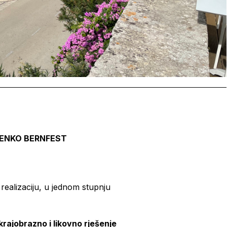
JENKO BERNFEST
a realizaciju, u jednom stupnju
krajobrazno i likovno rješenje