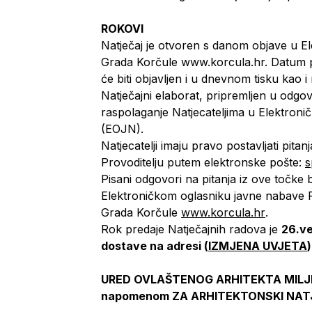
ROKOVI
Natječaj je otvoren s danom objave u 
Grada Korčule www.korcula.hr. Datum p
će biti objavljen i u dnevnom tisku kao 
Natječajni elaborat, pripremljen u odgo
raspolaganje Natjecateljima u Elektro
(EOJN).
Natjecatelji imaju pravo postavljati pitan
Provoditelju putem elektronske pošte:
s
Pisani odgovori na pitanja iz ove točke b
Elektroničkom oglasniku javne nabave
Grada Korčule
www.korcula.hr
.
Rok predaje Natječajnih radova je
26.ve
dostave na adresi (
IZMJENA UVJETA
URED OVLAŠTENOG ARHITEKTA MILJENKO
napomenom ZA ARHITEKTONSKI NAT