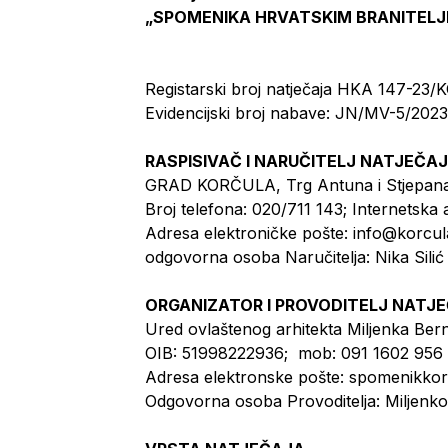
„SPOMENIKA HRVATSKIM BRANITELJI
Registarski broj natječaja HKA 147-2
Evidencijski broj nabave: JN/MV-5/202
RASPISIVAČ I NARUČITELJ NATJEČA
GRAD KORČULA, Trg Antuna i Stjepana
Broj telefona: 020/711 143; Internetsk
Adresa elektroničke pošte: info@korcu
odgovorna osoba Naručitelja: Nika Sili
ORGANIZATOR I PROVODITELJ NATJ
Ured ovlaštenog arhitekta Miljenka Bernf
OIB: 51998222936; mob: 091 1602 956
Adresa elektronske pošte: spomenikk
Odgovorna osoba Provoditelja: Miljenko B