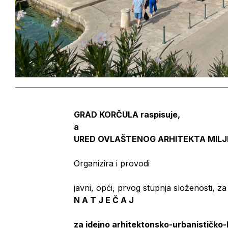
GRAD KORČULA raspisuje,
a
URED OVLAŠTENOG ARHITEKTA MIL
Organizira i provodi
javni, opći, prvog stupnja složenosti, z
N A T J E Č A J
za idejno arhitektonsko-urbanističko-