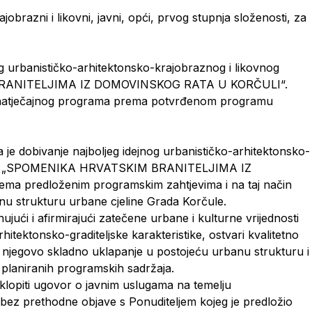
jobrazni i likovni, javni, opći, prvog stupnja složenosti, za
og urbanističko-arhitektonsko-krajobraznog i likovnog
 BRANITELJIMA IZ DOMOVINSKOG RATA U KORČULI“.
natječajnog programa prema potvrđenom programu
 je dobivanje najboljeg idejnog urbanističko-arhitektonsko-
ovog „SPOMENIKA HRVATSKIM BRANITELJIMA IZ
predloženim programskim zahtjevima i na taj način
ovnu strukturu urbane cjeline Grada Korčule.
jući i afirmirajući zatečene urbane i kulturne vrijednosti
itektonsko-graditeljske karakteristike, ostvari kvalitetno
, njegovo skladno uklapanje u postojeću urbanu strukturu i
 planiranih programskih sadržaja.
klopiti ugovor o javnim uslugama na temelju
ez prethodne objave s Ponuditeljem kojeg je predložio