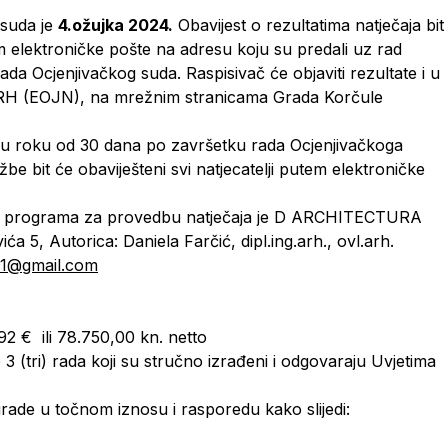
 suda je
4.ožujka 2024.
Obavijest o rezultatima natječaja bit
m elektroničke pošte na adresu koju su predali uz rad
da Ocjenjivačkog suda. Raspisivač će objaviti rezultate i u
 RH (EOJN), na mrežnim stranicama Grada Korčule
e u roku od 30 dana po završetku rada Ocjenjivačkoga
žbe bit će obaviješteni svi natjecatelji putem elektroničke
no programa za provedbu natječaja je D ARCHITECTURA
ića 5, Autorica: Daniela Farčić, dipl.ing.arh., ovl.arh.
ic1@gmail.com
92 € ili 78.750,00 kn. netto
 (tri) rada koji su stručno izrađeni i odgovaraju Uvjetima
nagrade u točnom iznosu i rasporedu kako slijedi: