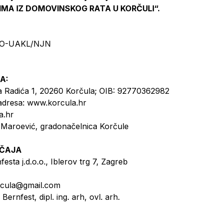
MA IZ DOMOVINSKOG RATA U KORČULI“.
3/KO-UAKL/NJN
3
JA:
 Radića 1, 20260 Korčula; OIB: 92770362982
a adresa: www.korcula.hr
la.hr
ć Maroević, gradonačelnica Korčule
EČAJA
esta j.d.o.o., Iblerov trg 7, Zagreb
orcula@gmail.com
ernfest, dipl. ing. arh, ovl. arh.