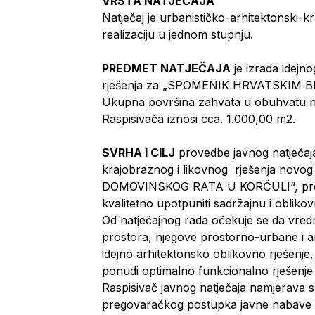
VRSTA NATJEČAJA
Natječaj je urbanističko-arhitektonski-kra
realizaciju u jednom stupnju.
PREDMET NATJEČAJA
je izrada idejn
rješenja za „SPOMENIK HRVATSKIM
Ukupna površina zahvata u obuhvatu 
Raspisivača iznosi cca. 1.000,00 m2.
SVRHA I CILJ
provedbe javnog natječaja
krajobraznog i likovnog rješenja n
DOMOVINSKOG RATA U KORČULI“, prema 
kvalitetno upotpuniti sadržajnu i oblik
Od natječajnog rada očekuje se da vrednu
prostora, njegove prostorno-urbane i arh
idejno arhitektonsko oblikovno rješenje
ponudi optimalno funkcionalno rješenje
Raspisivač javnog natječaja namjerava s
pregovaračkog postupka javne nabave b