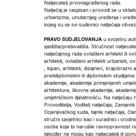
Natjecatelj prvonagrađenog rada.
Natječaj je raspisan i provodi se u skla
urbanizma, unutarnjeg uređenja i uređ
kojeg su se svi sudionici natječaja obvez
PRAVO SUDJELOVANJA
u svojstvu aut
sjedišta/prebivališta. Stručnost natjeca
natječajnog rada ovlašteni arhitekt ili ov
arhitekti, ovlašteni arhitekti urbanisti, ov
, kipari, arhitekti, dizajneri, krajobrazni 
preddiplomskim ili diplomskim studijama 
akademije, akademije primjenjenih umjetno
arhitekture, likovne akademije, akademij
umjetničkom djelatnošću. Na natječaju n
Provoditelja, Voditelj natječaja, Zamjenik
Ocjenjivačkog suda, tajnik natječaja, čla
stručni savjetnici kao i suradnici i srod
osobe koje bi narušile ravnopravnost nat
također ne mogu kao natjecatelji ili ponud