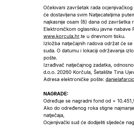
Očekivani završetak rada ocjenjivačkog
će dostavljena svim Natjecateljima pute
najkasnije osam (8) dana od završetka ra
Elektroničkom oglasniku javne nabave
www.korcula.hr
.te u dnevnom tisku.
Izložba natječajnih radova održat će s
suda. O datumu i lokaciji održavanja izlo
pošte.
Izrađivač natječajnog zadatka, odnos
d.o.o. 20260 Korčula, Šetalište Tina Ujev
Adresa elektroničke pošte:
danielafarc
NAGRADE:
Određuje se nagradni fond od = 10.451,
Ako do određenog roka stigne najmanje 3
natječaja,
Ocjenjivački sud će dodijeliti sljedeće 