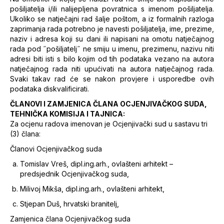
pošiljatelja i/ili nalijepljena povratnica s imenom pošiljatelja.
Ukoliko se natječajni rad šalje poštom, a iz formalnih razloga
zaprimanja rada potrebno je navesti pošiljatelja, ime, prezime,
naziv i adresa koji su dani ili napisani na omotu natječajnog
rada pod ˝pošiljatelj˝ ne smiju u imenu, prezimenu, nazivu niti
adresi biti isti s bilo kojim od tih podataka vezano na autora
natječajnog rada niti upućivati na autora natječajnog rada.
Svaki takav rad će se nakon provjere i usporedbe ovih
podataka diskvalificirati.
ČLANOVI I ZAMJENICA ČLANA OCJENJIVAČKOG SUDA,
TEHNIČKA KOMISIJA I TAJNICA:
Za ocjenu radova imenovan je Ocjenjivački sud u sastavu tri
(3) člana:
Članovi Ocjenjivačkog suda
Tomislav Vreš, dipl.ing.arh., ovlašteni arhitekt –
predsjednik Ocjenjivačkog suda,
Milivoj Mikša, dipl.ing.arh., ovlašteni arhitekt,
Stjepan Duš, hrvatski branitelj,
Zamjenica člana Ocjenjivačkog suda