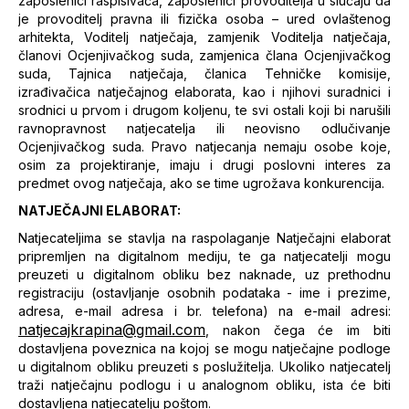
zaposlenici raspisivača, zaposlenici provoditelja u slučaju da
je provoditelj pravna ili fizička osoba – ured ovlaštenog
arhitekta, Voditelj natječaja, zamjenik Voditelja natječaja,
članovi Ocjenjivačkog suda, zamjenica člana Ocjenjivačkog
suda, Tajnica natječaja, članica Tehničke komisije,
izrađivačica natječajnog elaborata, kao i njihovi suradnici i
srodnici u prvom i drugom koljenu, te svi ostali koji bi narušili
ravnopravnost natjecatelja ili neovisno odlučivanje
Ocjenjivačkog suda. Pravo natjecanja nemaju osobe koje,
osim za projektiranje, imaju i drugi poslovni interes za
predmet ovog natječaja, ako se time ugrožava konkurencija.
NATJEČAJNI ELABORAT:
Natjecateljima se stavlja na raspolaganje Natječajni elaborat
pripremljen na digitalnom mediju, te ga natjecatelji mogu
preuzeti u digitalnom obliku bez naknade, uz prethodnu
registraciju (ostavljanje osobnih podataka - ime i prezime,
adresa, e-mail adresa i br. telefona) na e-mail adresi:
natjecajkrapina@gmail.com
, nakon čega će im biti
dostavljena poveznica na kojoj se mogu natječajne podloge
u digitalnom obliku preuzeti s poslužitelja. Ukoliko natjecatelj
traži natječajnu podlogu i u analognom obliku, ista će biti
dostavljena natjecatelju poštom.