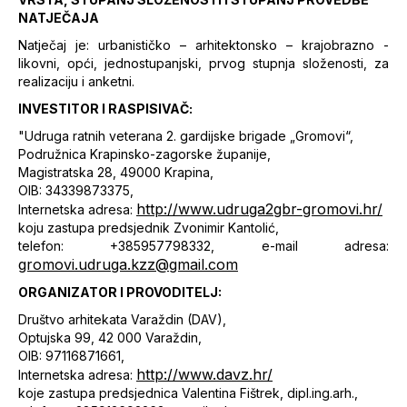
NATJEČAJA
Natječaj je: urbanističko – arhitektonsko – krajobrazno -
likovni, opći, jednostupanjski, prvog stupnja složenosti, za
realizaciju i anketni.
INVESTITOR I RASPISIVAČ:
"Udruga ratnih veterana 2. gardijske brigade „Gromovi“,
Podružnica Krapinsko-zagorske županije,
Magistratska 28, 49000 Krapina,
OIB: 34339873375,
http://www.udruga2gbr-gromovi.hr/
Internetska adresa:
koju zastupa predsjednik Zvonimir Kantolić,
telefon: +385957798332, e-mail adresa:
gromovi.udruga.kzz@gmail.com
ORGANIZATOR I PROVODITELJ:
Društvo arhitekata Varaždin (DAV),
Optujska 99, 42 000 Varaždin,
OIB: 97116871661,
http://www.davz.hr/
Internetska adresa:
koje zastupa predsjednica Valentina Fištrek, dipl.ing.arh.,