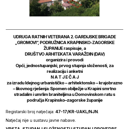
UDRUGA RATNIH VETERANA 2. GARDIJSKE BRIGADE
„GROMOVI“, PODRUŽNICA KRAPINSKO-ZAGORSKE
ŽUPANIJE raspisuje, a
DRUŠTVO ARHITEKATA VARAŽDIN (DAV)
organizira i provodi
Opći, jednostupanjski, prvog stupnja složenosti, za
realizaciju i anketni
N A T J E Č A J
za izradu Idejnog urbanističko – arhitektonsko – krajobrazno
– likovnog rješenja: Spomen obilježje u Krapini smrtno
stradalim i umrlim braniteljima u Domovinskom ratu s
područja Krapinsko–zagorske županije
Registarski broj natječaja:
47-17/KR-UAKL/NJN
.
Natječaj nije u sustavu javne nabave.
VRSTA, STUPANJ SLOŽENOSTI I STUPANJ PROVEDBE