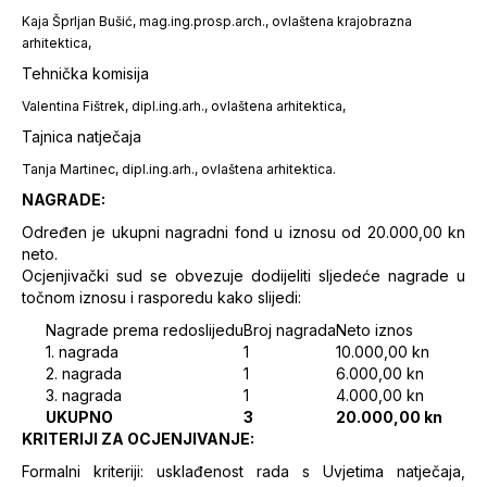
Kaja Šprljan Bušić, mag.ing.prosp.arch., ovlaštena krajobrazna
arhitektica,
Tehnička komisija
Valentina Fištrek, dipl.ing.arh., ovlaštena arhitektica,
Tajnica natječaja
Tanja Martinec, dipl.ing.arh., ovlaštena arhitektica.
NAGRADE:
Određen je ukupni nagradni fond u iznosu od 20.000,00 kn
neto.
Ocjenjivački sud se obvezuje dodijeliti sljedeće nagrade u
točnom iznosu i rasporedu kako slijedi:
Nagrade prema redoslijedu
Broj nagrada
Neto iznos
1. nagrada
1
10.000,00 kn
2. nagrada
1
6.000,00 kn
3. nagrada
1
4.000,00 kn
UKUPNO
3
20.000,00 kn
KRITERIJI ZA OCJENJIVANJE:
Formalni kriteriji: usklađenost rada s Uvjetima natječaja,