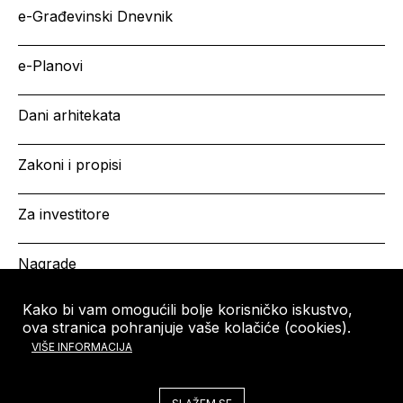
e-Građevinski Dnevnik
e-Planovi
Dani arhitekata
Zakoni i propisi
Za investitore
Nagrade
Kako bi vam omogućili bolje korisničko iskustvo,
ova stranica pohranjuje vaše kolačiće (cookies).
HRVATSKA KOMORA
Copyright © HKA 2026
VIŠE INFORMACIJA
ARHITEKATA
Ulica grada Vukovara 271
10000 Zagreb