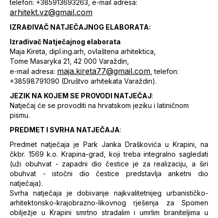
telefon: +385913693263, e-mail adresa:
arhitekt.vz@gmail.com
IZRAĐIVAČ NATJEČAJNOG ELABORATA:
Izrađivač Natječajnog elaborata
Maja Kireta, dipl.ing.arh, ovlaštena arhitektica,
Tome Masaryka 21, 42 000 Varaždin,
maja.kireta77@gmail.com
e-mail adresa:
, telefon:
+38598791090 (Društvo arhitekata Varaždin).
JEZIK NA KOJEM SE PROVODI NATJEČAJ
:
Natječaj će se provoditi na hrvatskom jeziku i latiničnom
pismu.
PREDMET I SVRHA NATJEČAJA
:
Predmet natječaja je Park Janka Draškovića u Krapini, na
čkbr. 1569 k.o. Krapina-grad, koji treba integralno sagledati
(uži obuhvat - zapadni dio čestice je za realizaciju, a širi
obuhvat - istočni dio čestice predstavlja anketni dio
natječaja).
Svrha natječaja je dobivanje najkvalitetnijeg urbanističko-
arhitektonsko-krajobrazno-likovnog rješenja za Spomen
obilježje u Krapini smrtno stradalim i umrlim braniteljima u