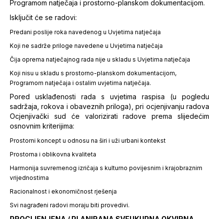
Programom natječaja i prostorno-planskom dokumentacijom.
Isključit će se radovi:
Predani poslije roka navedenog u Uvjetima natječaja
Koji ne sadrže priloge navedene u Uvjetima natječaja
Čija oprema natječajnog rada nije u skladu s Uvjetima natječaja
Koji nisu u skladu s prostorno-planskom dokumentacijom,
Programom natječaja i ostalim uvjetima natječaja.
Pored usklađenosti rada s uvjetima raspisa (u pogledu
sadržaja, rokova i obaveznih priloga), pri ocjenjivanju radova
Ocjenjivački sud će valorizirati radove prema slijedećim
osnovnim kriterijima:
Prostorni koncept u odnosu na širi i uži urbani kontekst
Prostorna i oblikovna kvaliteta
Harmonija suvremenog izričaja s kulturno povijesnim i krajobraznim
vrijednostima
Racionalnost i ekonomičnost rješenja
Svi nagrađeni radovi moraju biti provedivi.
PROCIJENJENA / PLANIRANA SVEUKUPNA OKVIRNA