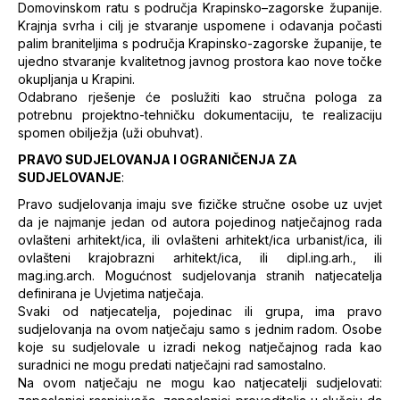
Domovinskom ratu s područja Krapinsko–zagorske županije.
Krajnja svrha i cilj je stvaranje uspomene i odavanja počasti
palim braniteljima s područja Krapinsko-zagorske županije, te
ujedno stvaranje kvalitetnog javnog prostora kao nove točke
okupljanja u Krapini.
Odabrano rješenje će poslužiti kao stručna pologa za
potrebnu projektno-tehničku dokumentaciju, te realizaciju
spomen obilježja (uži obuhvat).
PRAVO SUDJELOVANJA I OGRANIČENJA ZA
SUDJELOVANJE
:
Pravo sudjelovanja imaju sve fizičke stručne osobe uz uvjet
da je najmanje jedan od autora pojedinog natječajnog rada
ovlašteni arhitekt/ica, ili ovlašteni arhitekt/ica urbanist/ica, ili
ovlašteni krajobrazni arhitekt/ica, ili dipl.ing.arh., ili
mag.ing.arch. Mogućnost sudjelovanja stranih natjecatelja
definirana je Uvjetima natječaja.
Svaki od natjecatelja, pojedinac ili grupa, ima pravo
sudjelovanja na ovom natječaju samo s jednim radom. Osobe
koje su sudjelovale u izradi nekog natječajnog rada kao
suradnici ne mogu predati natječajni rad samostalno.
Na ovom natječaju ne mogu kao natjecatelji sudjelovati: