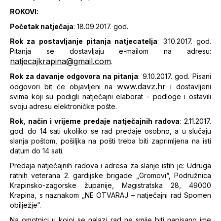
ROKOVI:
Početak natječaja
: 18.09.2017. god.
Rok za postavljanje pitanja natjecatelja
: 3.10.2017. god.
Pitanja se dostavljaju e-mailom na adresu:
natjecajkrapina@gmail.com
.
Rok za davanje odgovora na pitanja
: 9.10.2017. god. Pisani
www.davz.hr
odgovori bit će objavljeni na
i dostavljeni
svima koji su podigli natječajni elaborat - podloge i ostavili
svoju adresu elektroničke pošte.
Rok, način i vrijeme predaje natječajnih radova
: 2.11.2017.
god. do 14 sati ukoliko se rad predaje osobno, a u slučaju
slanja poštom, pošiljka na pošti treba biti zaprimljena na isti
datum do 14 sati.
Predaja natječajnih radova i adresa za slanje istih je: Udruga
ratnih veterana 2. gardijske brigade „Gromovi“, Podružnica
Krapinsko-zagorske županije, Magistratska 28, 49000
Krapina, s naznakom „NE OTVARAJ – natječajni rad Spomen
obilježje“.
Na omotnici u kojoj se nalazi rad ne smije biti napisano ime