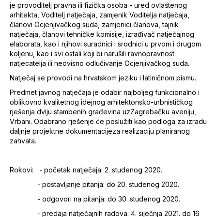
je provoditelj pravna ili fizička osoba - ured ovlaštenog
arhitekta, Voditelj natječaja, zamjenik Voditelja natječaja,
članovi Ocjenjivačkog suda, zamjenici članova, tajnik
natječaja, članovi tehničke komisije, izrađivač natječajnog
elaborata, kao i njihovi suradnici i srodnici u prvom i drugom
koljenu, kao i svi ostali koji bi narušili ravnopravnost
natjecatelja ili neovisno odlučivanje Ocjenjivačkog suda.
Natječaj se provodi na hrvatskom jeziku i latiničnom pismu.
Predmet javnog natječaja je odabir najboljeg funkcionalno i
oblikovno kvalitetnog idejnog arhitektonsko-urbnističkog
rješenja dviju stambenih građevina uzZagrebačku aveniju,
Vrbani. Odabrano rješenje će poslužiti kao podloga za izradu
daljnje projektne dokumentacijeza realizaciju planiranog
zahvata.
Rokovi: - početak natječaja: 2. studenog 2020.
- postavljanje pitanja: do 20. studenog 2020.
- odgovori na pitanja: do 30. studenog 2020.
- predaja natječajnih radova: 4. siječnja 2021. do 16