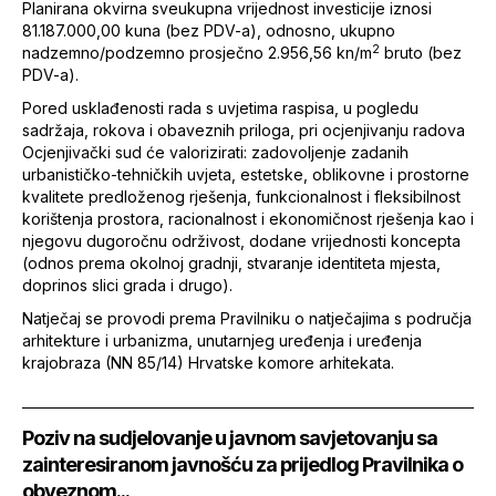
Planirana okvirna sveukupna vrijednost investicije iznosi
81.187.000,00 kuna (bez PDV-a), odnosno, ukupno
2
nadzemno/podzemno prosječno 2.956,56 kn/m
bruto (bez
PDV-a).
Pored usklađenosti rada s uvjetima raspisa, u pogledu
sadržaja, rokova i obaveznih priloga, pri ocjenjivanju radova
Ocjenjivački sud će valorizirati: zadovoljenje zadanih
urbanističko-tehničkih uvjeta, estetske, oblikovne i prostorne
kvalitete predloženog rješenja, funkcionalnost i fleksibilnost
korištenja prostora, racionalnost i ekonomičnost rješenja kao i
njegovu dugoročnu održivost, dodane vrijednosti koncepta
(odnos prema okolnoj gradnji, stvaranje identiteta mjesta,
doprinos slici grada i drugo).
Natječaj se provodi prema Pravilniku o natječajima s područja
arhitekture i urbanizma, unutarnjeg uređenja i uređenja
krajobraza (NN 85/14) Hrvatske komore arhitekata.
Poziv na sudjelovanje u javnom savjetovanju sa
zainteresiranom javnošću za prijedlog Pravilnika o
obveznom...