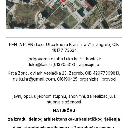
RENTA PLAN d.o.o, Ulica kneza Branimira 71a, Zagreb, OIB
48177173624
(odgovorna osoba Luka kaić – kontakt:
luka@kaic.hr,013705313), raspisuje, a
Katja Zorić, ovl.arh,Veslačka 23, Zagreb, OIB 42977369813,
insitu.hr@gmail.com
, 016190425, organizira i provodi
javni, opći, u jednom stupnju, anonimni, za realizaciju, I.
stupnja složenosti
NATJEČAJ
za izradu idejnog arhitektonsko-urbanističkog rješenja
dviju stambenih građevina uz Zagrebačku aveniju,