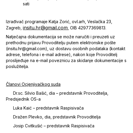
sati
Izrađivač programaje Katja Zorić, ovl.arh, Veslačka 23,
insitu.hr@gmail.com
Zagreb,
, OIB 42977369813.
Natječajna dokumentacija se može naručiti i preuzeti uz
prethodnu prijavu Provoditelju putem elektronske pošte
(insitu.hr@gmail.com), uz dostavu osobnih podataka (kontakt
adrese, telefona i e-mail adrese), nakon koje Provoditelj
proslijeđuje na e-mail poveznicu za skidanje dokumentacije s
poslužitelja.
Članovi Ocjenjivačkog suda
Dr.sc. Silvio Bašić, dia – predstavnik Provoditelja,
Predsjednik OS-a
Luka Kaić – predstavnik Raspisivača
Dražen Plevko, dia, predstavnik Provoditelja
Josip Cvitkušić – predstavnik Raspisivača