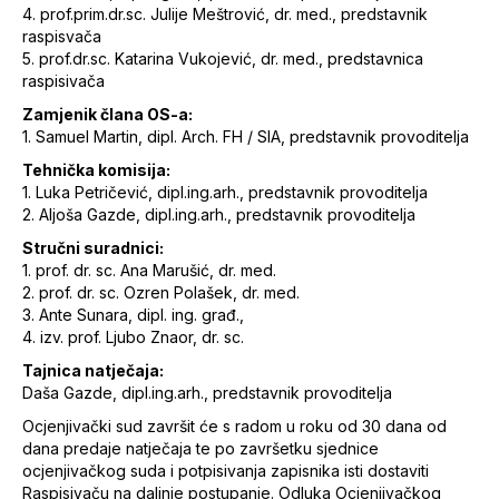
4. prof.prim.dr.sc. Julije Meštrović, dr. med., predstavnik
raspisvača
5. prof.dr.sc. Katarina Vukojević, dr. med., predstavnica
raspisivača
Zamjenik člana OS-a:
1. Samuel Martin, dipl. Arch. FH / SIA, predstavnik provoditelja
Tehnička komisija:
1. Luka Petričević, dipl.ing.arh., predstavnik provoditelja
2. Aljoša Gazde, dipl.ing.arh., predstavnik provoditelja
Stručni suradnici:
1. prof. dr. sc. Ana Marušić, dr. med.
2. prof. dr. sc. Ozren Polašek, dr. med.
3. Ante Sunara, dipl. ing. građ.,
4. izv. prof. Ljubo Znaor, dr. sc.
Tajnica natječaja:
Daša Gazde, dipl.ing.arh., predstavnik provoditelja
Ocjenjivački sud završit će s radom u roku od 30 dana od
dana predaje natječaja te po završetku sjednice
ocjenjivačkog suda i potpisivanja zapisnika isti dostaviti
Raspisivaču na daljnje postupanje. Odluka Ocjenjivačkog