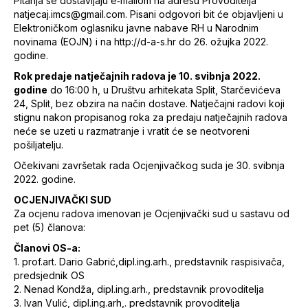
Pitanja se dostavljaju e‐mailom na adresu Provoditelja
natjecaj.imcs@gmail.com. Pisani odgovori bit će objavljeni u
Elektroničkom oglasniku javne nabave RH u Narodnim
novinama (EOJN) i na http://d-a-s.hr do 26. ožujka 2022.
godine.
Rok predaje natječajnih radova je 10. svibnja 2022.
godine
do 16:00 h, u Društvu arhitekata Split, Starčevićeva
24, Split, bez obzira na način dostave. Natječajni radovi koji
stignu nakon propisanog roka za predaju natječajnih radova
neće se uzeti u razmatranje i vratit će se neotvoreni
pošiljatelju.
Očekivani završetak rada Ocjenjivačkog suda je 30. svibnja
2022. godine.
OCJENJIVAČKI SUD
Za ocjenu radova imenovan je Ocjenjivački sud u sastavu od
pet (5) članova:
Članovi OS-a:
1. prof.art. Dario Gabrić,dipl.ing.arh., predstavnik raspisivača,
predsjednik OS
2. Nenad Kondža, dipl.ing.arh., predstavnik provoditelja
3. Ivan Vulić, dipl.ing.arh,. predstavnik provoditelja