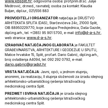
www.kbsplit.hr
; odgovorna osoba: prof.prim.dr.sc. Julije
Meštrović, dr.med., ravnatelj; osoba za kontakt: Klaudia
Buljan, dipl.iur., 021/556 883
PROVODITELJ I ORGANIZATOR
natječaja je DRUŠTVO
ARHITEKATA SPLITA (DAS), Starčevićeva 24c, 21000 Split,
OIB 88950229770, koje zastupa Predsjednica, Daša Gazde,
info@d-a-s.hr
dipl.ing.arh., tel. +(385) 95 901 5700, e-mail:
,
www.d-a-s.hr
web stranica:
.
IZRAĐIVAČ NATJEČAJNOG ELABORATA
je FAKULTET
GRAĐEVINARSTVA, ARHITEKTURE I GEODEZIJE U SPLITU,
Matice hrvatske 15, Split, prof.art. Dario Gabrić, dipl.ing.arh.,
broj ovlaštenja A4094, tel: 092 292 0792, e-mail:
dario.gabric@gradst.hr
VRSTA NATJEČAJA
: Javni, opći, u jednom stupnju,
anonimni, za realizaciju, II stupnja složenosti za izradu idejnog
arhitektonsko-urbanističkog rješenja Istraživačkog
medicinskog centra Split.
PREDMET I SVRHA NATJEČAJA
je izrada idejnog
arhitektonsko-urbanističkog rješenja Istraživačkog
medicinskog centra Split.