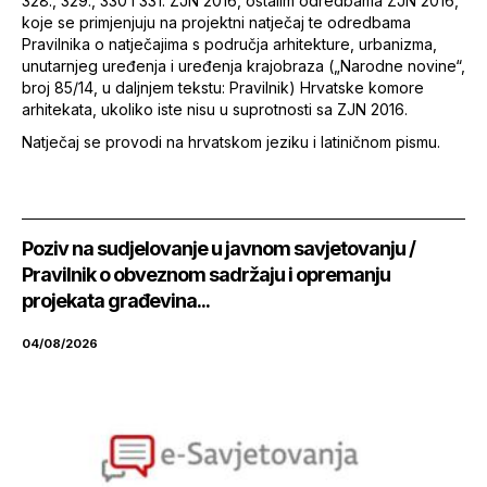
328., 329., 330 i 331. ZJN 2016, ostalim odredbama ZJN 2016,
koje se primjenjuju na projektni natječaj te odredbama
Pravilnika o natječajima s područja arhitekture, urbanizma,
unutarnjeg uređenja i uređenja krajobraza („Narodne novine“,
broj 85/14, u daljnjem tekstu: Pravilnik) Hrvatske komore
arhitekata, ukoliko iste nisu u suprotnosti sa ZJN 2016.
Natječaj se provodi na hrvatskom jeziku i latiničnom pismu.
Poziv na sudjelovanje u javnom savjetovanju /
Pravilnik o obveznom sadržaju i opremanju
projekata građevina...
04/08/2026