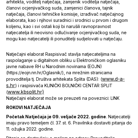
arhitekta, voditelj natječaja, zamjenik voditelja natječaja,
članovi ocjenjivačkog suda, zamjenici članova, tajnik
natječaja, članovi tehničke komisije, izrađivač natječajnog
elaborata, kao i njihovi suradnici i srodnici u prvom i drugom
koljenu, kao i svi ostali koji bi narušili ravnopravnost
natjecatelja ili neovisno odlučivanje ocjenjivačkog suda, ne
mogu kao natjecatelji ili ponuditelji sudjelovati u natječaju.
Natječajni elaborat Raspisivač stavlja natjecateljima na
raspolaganje u digitalnom obliku u Elektroničkom oglasniku
javne nabave RH u Narodnim novinama (EOJN)
(https://eojn.nn.hr/Oglasnik/), na mrežnim stranicama
www.d-a-
provoditelja tj. Društva arhitekata Splita (DAS): (
s.hr
) i raspisivača KLINIČKI BOLNIČKI CENTAR SPLIT
www.kbsplit.hr)
(
Natječajni elaborat može se preuzeti na poveznici: LINK
ROKOVI NATJEČAJA
Početak Natječaja je 09. veljače 2022. godine
. Natjecatelji
imaju pravo temeljem čl. 37. st. 6. Pravilnika dostaviti pitanja do
11. ožujka 2022. godine.