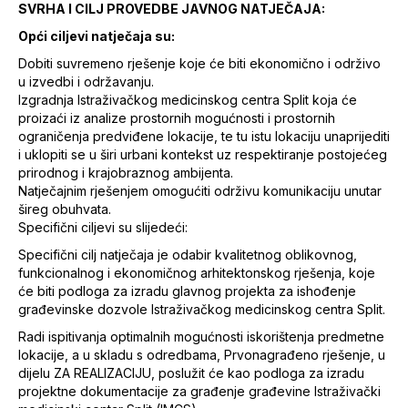
SVRHA I CILJ PROVEDBE JAVNOG NATJEČAJA:
Opći ciljevi natječaja su:
Dobiti suvremeno rješenje koje će biti ekonomično i održivo
u izvedbi i održavanju.
Izgradnja Istraživačkog medicinskog centra Split koja će
proizaći iz analize prostornih mogućnosti i prostornih
ograničenja predviđene lokacije, te tu istu lokaciju unaprijediti
i uklopiti se u širi urbani kontekst uz respektiranje postojećeg
prirodnog i krajobraznog ambijenta.
Natječajnim rješenjem omogućiti održivu komunikaciju unutar
šireg obuhvata.
Specifični ciljevi su slijedeći:
Specifični cilj natječaja je odabir kvalitetnog oblikovnog,
funkcionalnog i ekonomičnog arhitektonskog rješenja, koje
će biti podloga za izradu glavnog projekta za ishođenje
građevinske dozvole Istraživačkog medicinskog centra Split.
Radi ispitivanja optimalnih mogućnosti iskorištenja predmetne
lokacije, a u skladu s odredbama, Prvonagrađeno rješenje, u
dijelu ZA REALIZACIJU, poslužit će kao podloga za izradu
projektne dokumentacije za građenje građevine Istraživački