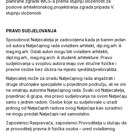
planirane zgrade IMCS-a prema stupnju složenosti za
poslove arhitektonskog projektiranja zgrada pripada V.
stupnju složenosti.
PRAVO SUDJELOVANJA
Sposobnost Natjecatelja je zadovoljena kada je barem jedan
od autora Natječajnog rada ovlašteni arhitekt, dip.ing.arh. ili
mag.ing.arh. Ostali autori mogu biti ovlašteni arhitekti,
dipl.ing.arh., mag.ing.arch. ili studenti arhitekture. Pravo
sudjelovanja u svojstvu autora imaju sve stručne fizičke i
pravne osobe bez obzira na mjesto sjedišta/prebivališta.
Natjecatelj može za izradu Natječajnog rada angažirati i
druge stručnjake specijaliste u pojedinom području, ali se oni
ne smatraju autorima Natječajnog rada. Svaki od Natjecatelja,
pojedinac ili grupa, ima pravo sudjelovanja na ovom Natječaju
samo s jednim radom. Osobe koje su sudjelovale u izradi
jednog od Natječajnih radova ovog Natječaja kao suradnici
ne mogu predati Natječajni rad samostalno.
Zaposlenici Raspisivača, zaposlenici Provoditelja u slučaju da
je provoditelj pravna ili fizička osoba – ured ovlaštenog