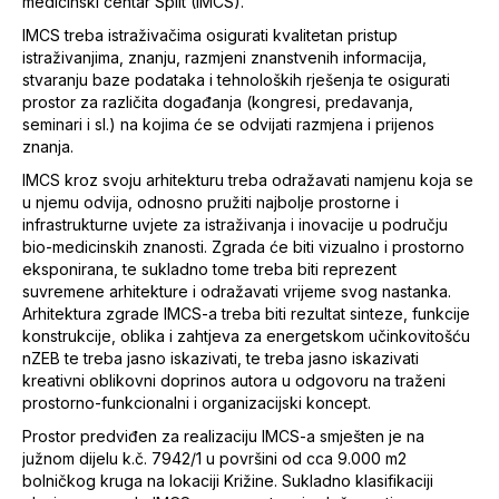
medicinski centar Split (IMCS).
IMCS treba istraživačima osigurati kvalitetan pristup
istraživanjima, znanju, razmjeni znanstvenih informacija,
stvaranju baze podataka i tehnoloških rješenja te osigurati
prostor za različita događanja (kongresi, predavanja,
seminari i sl.) na kojima će se odvijati razmjena i prijenos
znanja.
IMCS kroz svoju arhitekturu treba odražavati namjenu koja se
u njemu odvija, odnosno pružiti najbolje prostorne i
infrastrukturne uvjete za istraživanja i inovacije u području
bio-medicinskih znanosti. Zgrada će biti vizualno i prostorno
eksponirana, te sukladno tome treba biti reprezent
suvremene arhitekture i odražavati vrijeme svog nastanka.
Arhitektura zgrade IMCS-a treba biti rezultat sinteze, funkcije
konstrukcije, oblika i zahtjeva za energetskom učinkovitošću
nZEB te treba jasno iskazivati, te treba jasno iskazivati
kreativni oblikovni doprinos autora u odgovoru na traženi
prostorno-funkcionalni i organizacijski koncept.
Prostor predviđen za realizaciju IMCS-a smješten je na
južnom dijelu k.č. 7942/1 u površini od cca 9.000 m2
bolničkog kruga na lokaciji Križine. Sukladno klasifikaciji