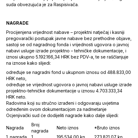
suda obvezujuća je za Raspisivača.
NAGRADE
Procijenjena vrijednost nabave – projektni natječaj i kasniji
pregovarački postupak javne nabave bez prethodne objave,
sastoji se od nagradnog fonda i vrijednosti ugovora o javnoj
nabavi usluge izrade projektno – tehničke dokumentacije, i
iznosi ukupno 5.192.166,34 HRK bez PDV-a, te se raščlanjuje
na iznose kako slijedi:
određuje se nagradni fond u ukupnom iznosu od 488.833,00
HRK neto,
određuje se vrijednost ugovora o javnoj nabavi usluge izrade
projektno-tehničke dokumentacije u iznosu 4.703.333,34
HRK neto.
Radovima koji su stručno izrađeni i odgovaraju uvjetima
određenim ovom dokumentacijom za nadmetanje
Ocjenjivački sud će dodijeliti nagrade kako dalje slijedi:
Broj
Nagrada
Neto iznos
*Bruto iznos
nagrada
1. nagrada
1
195.534,00 kn
273.821,07 kn