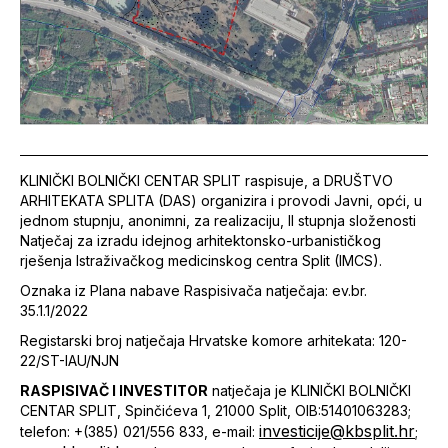
KLINIČKI BOLNIČKI CENTAR SPLIT raspisuje, a DRUŠTVO
ARHITEKATA SPLITA (DAS) organizira i provodi Javni, opći, u
jednom stupnju, anonimni, za realizaciju, II stupnja složenosti
Natječaj za izradu idejnog arhitektonsko-urbanističkog
rješenja Istraživačkog medicinskog centra Split (IMCS).
Oznaka iz Plana nabave Raspisivača natječaja: ev.br.
35.1.1/2022
Registarski broj natječaja Hrvatske komore arhitekata: 120-
22/ST-IAU/NJN
RASPISIVAČ I INVESTITOR
natječaja je KLINIČKI BOLNIČKI
CENTAR SPLIT, Spinčićeva 1, 21000 Split, OIB:51401063283;
investicije@kbsplit.hr
telefon: +(385) 021/556 833, e-mail:
;