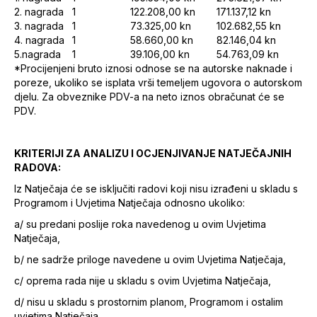
2. nagrada
1
122.208,00 kn
171.137,12 kn
3. nagrada
1
73.325,00 kn
102.682,55 kn
4. nagrada
1
58.660,00 kn
82.146,04 kn
5.nagrada
1
39.106,00 kn
54.763,09 kn
*Procijenjeni bruto iznosi odnose se na autorske naknade i
poreze, ukoliko se isplata vrši temeljem ugovora o autorskom
djelu. Za obveznike PDV-a na neto iznos obračunat će se
PDV.
KRITERIJI ZA ANALIZU I OCJENJIVANJE NATJEČAJNIH
RADOVA:
Iz Natječaja će se isključiti radovi koji nisu izrađeni u skladu s
Programom i Uvjetima Natječaja odnosno ukoliko:
a/ su predani poslije roka navedenog u ovim Uvjetima
Natječaja,
b/ ne sadrže priloge navedene u ovim Uvjetima Natječaja,
c/ oprema rada nije u skladu s ovim Uvjetima Natječaja,
d/ nisu u skladu s prostornim planom, Programom i ostalim
uvjetima Natječaja.