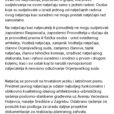
sudjelovanja na ovom natječaju samo s jednim radom. Osobe
koje su sudjelovale u izradi jednog od natječajnih radova
ovog natječaja kao suradnici ne mogu predati natječajni rad
samostalno.
Na natječaju kao natjecatelji ili ponuditelji ne mogu sudjelovati
zaposlenici Raspisivača, zaposlenici Provoditelja u slučaju da
je provoditelj pravna ili fizička osoba - ured ovlaštenog
arhitekta, Voditelj natječaja, zamjenik Voditelja natječaja,
članovi Ocjenjivačkog suda, zamjenici članova, tajnik
natječaja, članovi tehničke komisije, izrađivač natječajnog
elaborata, kao i njihovi suradnici i srodnici u prvom i drugom
koljenu, kao i svi ostali koji bi narušili ravnopravnost
natjecatelja ili neovisno odlučivanje Ocjenjivačkog suda.
Natječaj se provodi na hrvatskom jeziku i latiničnom pismu.
Predmet javnog natječaja je odabir najboljeg funkcionalno i
oblikovno kvalitetnog idejnog arhitektonsko-urbnističkog
rješenja poslovno-stambene građevine uz Aveniju Većeslava
Holjevca, naselje Središće u Zagrebu. Odabrano rješenje će
poslužiti kao podloga za izradu daljnje projektne
dokumentacije za realizaciju planiranog zahvata.