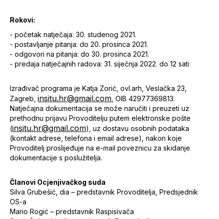
Rokovi:
- početak natječaja: 30. studenog 2021.
- postavljanje pitanja: do 20. prosinca 2021.
- odgovori na pitanja: do 30. prosinca 2021.
- predaja natječajnih radova: 31. siječnja 2022. do 12 sati
Izrađivač programa je Katja Zorić, ovl.arh, Veslačka 23,
insitu.hr@gmail.com
Zagreb,
, OIB 42977369813.
Natječajna dokumentacija se može naručiti i preuzeti uz
prethodnu prijavu Provoditelju putem elektronske pošte
insitu.hr@gmail.com
(
), uz dostavu osobnih podataka
(kontakt adrese, telefona i email adrese), nakon koje
Provoditelj proslijeđuje na e-mail poveznicu za skidanje
dokumentacije s poslužitelja.
Članovi Ocjenjivačkog suda
Silva Grubešić, dia – predstavnik Provoditelja, Predsjednik
OS-a
Mario Rogić – predstavnik Raspisivača