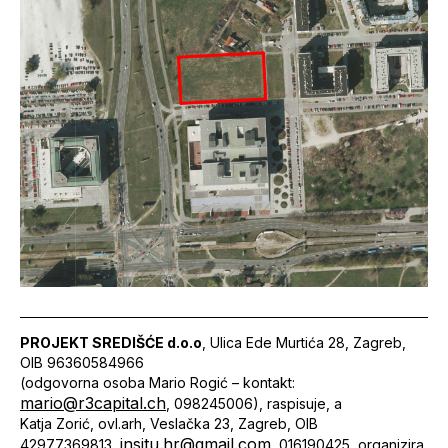
PROJEKT SREDIŠĆE d.o.o
, Ulica Ede Murtića 28, Zagreb,
OIB 96360584966
(odgovorna osoba Mario Rogić – kontakt:
mario@r3capital.ch
, 098245006), raspisuje, a
Katja Zorić, ovl.arh, Veslačka 23, Zagreb, OIB
insitu.hr@gmail.com
42977369813,
, 016190425, organizira