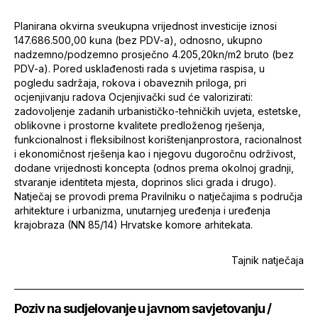
Planirana okvirna sveukupna vrijednost investicije iznosi
147.686.500,00 kuna (bez PDV-a), odnosno, ukupno
nadzemno/podzemno prosječno 4.205,20kn/m2 bruto (bez
PDV-a). Pored usklađenosti rada s uvjetima raspisa, u
pogledu sadržaja, rokova i obaveznih priloga, pri
ocjenjivanju radova Ocjenjivački sud će valorizirati:
zadovoljenje zadanih urbanističko-tehničkih uvjeta, estetske,
oblikovne i prostorne kvalitete predloženog rješenja,
funkcionalnost i fleksibilnost korištenjanprostora, racionalnost
i ekonomičnost rješenja kao i njegovu dugoročnu održivost,
dodane vrijednosti koncepta (odnos prema okolnoj gradnji,
stvaranje identiteta mjesta, doprinos slici grada i drugo).
Natječaj se provodi prema Pravilniku o natječajima s područja
arhitekture i urbanizma, unutarnjeg uređenja i uređenja
krajobraza (NN 85/14) Hrvatske komore arhitekata.
Tajnik natječaja
Poziv na sudjelovanje u javnom savjetovanju /