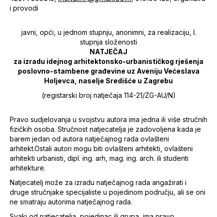
i provodi
javni, opći, u jednom stupnju, anonimni, za realizaciju, I.
stupnja složenosti
NATJEČAJ
za izradu idejnog arhitektonsko-urbanističkog rješenja
poslovno-stambene građevine uz Aveniju Većeslava
Holjevca, naselje Središće u Zagrebu
(registarski broj natječaja 114-21/ZG-AU/N)
Pravo sudjelovanja u svojstvu autora ima jedna ili više stručnih
fizičkih osoba. Stručnost natjecatelja je zadovoljena kada je
barem jedan od autora natječajnog rada ovlašteni
arhitekt.Ostali autori mogu biti ovlašteni arhitekti, ovlašteni
arhitekti urbanisti, dipl. ing. arh, mag. ing. arch. ili studenti
arhitekture.
Natjecatelj može za izradu natječajnog rada angažirati i
druge stručnjake specijaliste u pojedinom području, ali se oni
ne smatraju autorima natječajnog rada.
Svaki od natjecatelja, pojedinac ili grupa, ima pravo