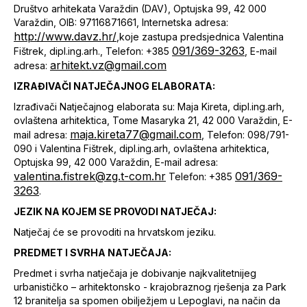
Društvo arhitekata Varaždin (DAV), Optujska 99, 42 000
Varaždin, OIB: 97116871661, Internetska adresa:
http://www.davz.hr/
,koje zastupa predsjednica Valentina
091/369-3263
Fištrek, dipl.ing.arh., Telefon: +385
, E-mail
arhitekt.vz@gmail.com
adresa:
IZRAĐIVAČI NATJEČAJNOG ELABORATA:
Izrađivači Natječajnog elaborata su: Maja Kireta, dipl.ing.arh,
ovlaštena arhitektica, Tome Masaryka 21, 42 000 Varaždin, E-
maja.kireta77@gmail.com
mail adresa:
, Telefon: 098/791-
090 i Valentina Fištrek, dipl.ing.arh, ovlaštena arhitektica,
Optujska 99, 42 000 Varaždin, E-mail adresa:
valentina.fistrek@zg.t-com.hr
091/369-
Telefon: +385
3263
.
JEZIK NA KOJEM SE PROVODI NATJEČAJ:
Natječaj će se provoditi na hrvatskom jeziku.
PREDMET I SVRHA NATJEČAJA:
Predmet i svrha natječaja je dobivanje najkvalitetnijeg
urbanističko – arhitektonsko - krajobraznog rješenja za Park
12 branitelja sa spomen obilježjem u Lepoglavi, na način da