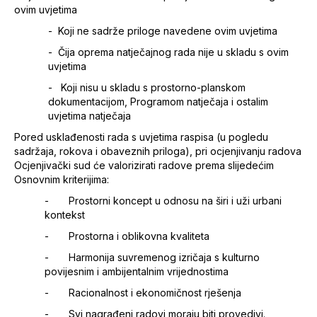
ovim uvjetima
- Koji ne sadrže priloge navedene ovim uvjetima
- Čija oprema natječajnog rada nije u skladu s ovim
uvjetima
- Koji nisu u skladu s prostorno-planskom
dokumentacijom, Programom natječaja i ostalim
uvjetima natječaja
Pored usklađenosti rada s uvjetima raspisa (u pogledu
sadržaja, rokova i obaveznih priloga), pri ocjenjivanju radova
Ocjenjivački sud će valorizirati radove prema slijedećim
Osnovnim kriterijima:
- Prostorni koncept u odnosu na širi i uži urbani
kontekst
- Prostorna i oblikovna kvaliteta
- Harmonija suvremenog izričaja s kulturno
povijesnim i ambijentalnim vrijednostima
- Racionalnost i ekonomičnost rješenja
- Svi nagrađeni radovi moraju biti provedivi.