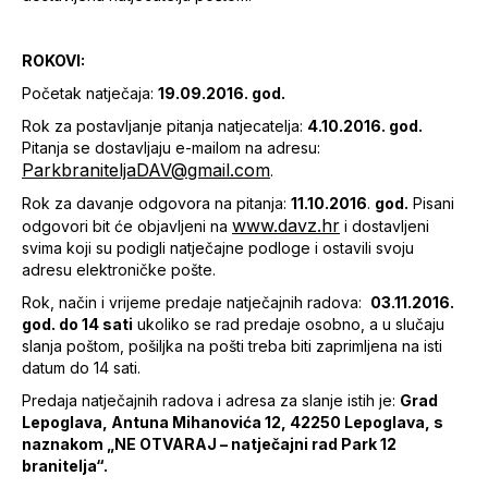
ROKOVI:
Početak natječaja:
19.09.2016. god.
Rok za postavljanje pitanja natjecatelja:
4.10.2016. god.
Pitanja se dostavljaju e-mailom na adresu:
ParkbraniteljaDAV@gmail.com
.
Rok za davanje odgovora na pitanja:
11.10.2016
.
god.
Pisani
www.davz.hr
odgovori bit će objavljeni na
i dostavljeni
svima koji su podigli natječajne podloge i ostavili svoju
adresu elektroničke pošte.
Rok, način i vrijeme predaje natječajnih radova:
03.11.2016.
god. do 14 sati
ukoliko se rad predaje osobno, a u slučaju
slanja poštom, pošiljka na pošti treba biti zaprimljena na isti
datum do 14 sati.
Predaja natječajnih radova i adresa za slanje istih je:
Grad
Lepoglava, Antuna Mihanovića 12, 42250 Lepoglava, s
naznakom „NE OTVARAJ – natječajni rad Park 12
branitelja“.