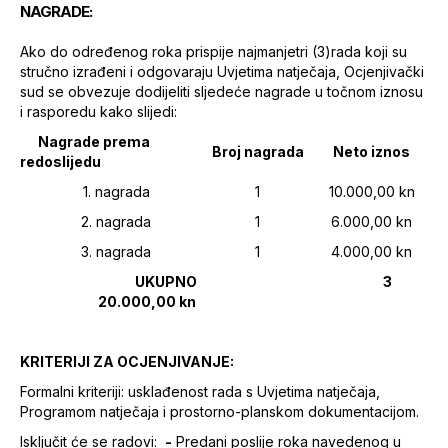
NAGRADE:
Ako do određenog roka prispije najmanjetri (3)rada koji su
stručno izrađeni i odgovaraju Uvjetima natječaja, Ocjenjivački
sud se obvezuje dodijeliti sljedeće nagrade u točnom iznosu
i rasporedu kako slijedi:
Nagrade prema
Broj nagrada
Neto iznos
redoslijedu
1. nagrada
1
10.000,00 kn
2. nagrada
1
6.000,00 kn
3. nagrada
1
4.000,00 kn
UKUPNO 3
20.000,00 kn
KRITERIJI ZA OCJENJIVANJE:
Formalni kriteriji: usklađenost rada s Uvjetima natječaja,
Programom natječaja i prostorno-planskom dokumentacijom.
Isključit će se radovi:
-
Predani poslije roka navedenog u