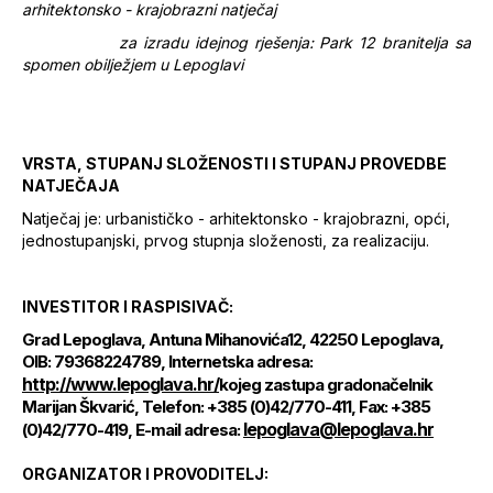
arhitektonsko - krajobrazni natječaj
za izradu idejnog rješenja: Park 12 branitelja sa
spomen obilježjem u Lepoglavi
VRSTA, STUPANJ SLOŽENOSTI I STUPANJ PROVEDBE
NATJEČAJA
Natječaj je: urbanističko - arhitektonsko - krajobrazni, opći,
jednostupanjski, prvog stupnja složenosti, za realizaciju.
INVESTITOR I RASPISIVAČ:
Grad Lepoglava, Antuna Mihanovića12, 42250 Lepoglava,
OIB: 79368224789, Internetska adresa:
http://www.lepoglava.hr/
kojeg zastupa gradonačelnik
Marijan Škvarić, Telefon: +385 (0)42/770-411, Fax: +385
lepoglava@lepoglava.hr
(0)42/770-419, E-mail adresa:
ORGANIZATOR I PROVODITELJ: