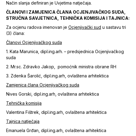
Način slanja definiran je Uvjetima natječaja.
ČLANOVI I ZAMJENICA ČLANA OCJENJIVAČKOG SUDA,
STRUČNA SAVJETNICA, TEHNIČKA KOMISIJA I TAJNICA:
Za ocjenu radova imenovan je
Ocjenjivački sud
u sastavu tri
(3) člana:
Članovi Ocjenjivačkog suda
1. Kata Marunica, dipl.ing.arh. – predsjednica Ocjenjivačkog
suda
2. Mr.sc. Zdravko Jakop, pomoćnik ministra obrane RH
3. Zdenka Šarolić, dipl.ing.arh, ovlaštena arhitektica
Zamjenica člana Ocjenjivačkog suda
Nives Gorski, dipl.ing.arh, ovlaštena arhitektica
Tehnička komisija
Valentina Fištrek, dipl.ing.arh, ovlaštena arhitektica
Tajnica natječaja
Emanuela Grđan, dipl.ing.arh, ovlaštena arhitektica