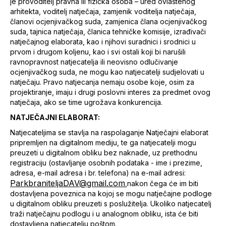
je provoditelj pravna ili fizička osoba – ured ovlaštenog
arhitekta, voditelj natječaja, zamjenik voditelja natječaja,
članovi ocjenjivačkog suda, zamjenica člana ocjenjivačkog
suda, tajnica natječaja, članica tehničke komisije, izrađivači
natječajnog elaborata, kao i njihovi suradnici i srodnici u
prvom i drugom koljenu, kao i svi ostali koji bi narušili
ravnopravnost natjecatelja ili neovisno odlučivanje
ocjenjivačkog suda, ne mogu kao natjecatelji sudjelovati u
natječaju. Pravo natjecanja nemaju osobe koje, osim za
projektiranje, imaju i drugi poslovni interes za predmet ovog
natječaja, ako se time ugrožava konkurencija.
NATJEČAJNI ELABORAT:
Natjecateljima se stavlja na raspolaganje Natječajni elaborat
pripremljen na digitalnom mediju, te ga natjecatelji mogu
preuzeti u digitalnom obliku bez naknade, uz prethodnu
registraciju (ostavljanje osobnih podataka - ime i prezime,
adresa, e-mail adresa i br. telefona) na e-mail adresi:
ParkbraniteljaDAV@gmail.com
,nakon čega će im biti
dostavljena poveznica na kojoj se mogu natječajne podloge
u digitalnom obliku preuzeti s poslužitelja. Ukoliko natjecatelj
traži natječajnu podlogu i u analognom obliku, ista će biti
dostavljena natjecatelju poštom.