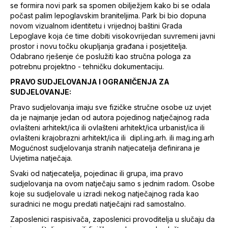
se formira novi park sa spomen obilježjem kako bi se odala
počast palim lepoglavskim braniteljima. Park bi bio dopuna
novom vizualnom identitetu i vrijednoj baštini Grada
Lepoglave koja će time dobiti visokovrijedan suvremeni javni
prostor i novu točku okupljanja građana i posjetitelja.
Odabrano rješenje će poslužiti kao stručna pologa za
potrebnu projektno - tehničku dokumentaciju.
PRAVO SUDJELOVANJA I OGRANIČENJA ZA
SUDJELOVANJE:
Pravo sudjelovanja imaju sve fizičke stručne osobe uz uvjet
da je najmanje jedan od autora pojedinog natječajnog rada
ovlašteni arhitekt/ica ili ovlašteni arhitekt/ica urbanist/ica ili
ovlašteni krajobrazni arhitekt/ica ili dipl.ing.arh. ili mag.ing.arh
Mogućnost sudjelovanja stranih natjecatelja definirana je
Uvjetima natječaja.
Svaki od natjecatelja, pojedinac ili grupa, ima pravo
sudjelovanja na ovom natječaju samo s jednim radom. Osobe
koje su sudjelovale u izradi nekog natječajnog rada kao
suradnici ne mogu predati natječajni rad samostalno.
Zaposlenici raspisivača, zaposlenici provoditelja u slučaju da