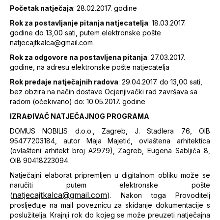
Početak natječaja
: 28.02.2017. godine
Rok za postavljanje pitanja natjecatelja
: 18.03.2017.
godine do 13,00 sati, putem elektronske pošte
natjecajtkalca@gmail.com
Rok za odgovore na postavljena pitanja
: 27.03.2017.
godine, na adresu elektronske pošte natjecatelja
Rok predaje natječajnih radova
: 29.04.2017. do 13,00 sati,
bez obzira na način dostave Ocjenjivački rad završava sa
radom (očekivano) do: 10.05.2017. godine
IZRAĐIVAČ NATJEČAJNOG PROGRAMA
DOMUS NOBILIS d.o.o., Zagreb, J. Stadlera 76, OIB
95477203184, autor Maja Majetić, ovlaštena arhitektica
(ovlašteni arhitekt broj A2979), Zagreb, Eugena Sabljića 8,
OIB 90418223094.
Natječajni elaborat pripremljen u digitalnom obliku može se
naručiti putem elektronske pošte
natjecajtkalca@gmail.com
(
). Nakon toga Provoditelj
prosljeđuje na mail poveznicu za skidanje dokumentacije s
poslužitelja. Krajnji rok do kojeg se može preuzeti natječajna