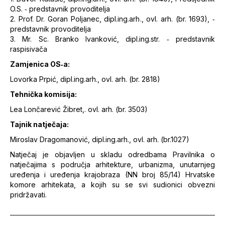
O.S. ‐ predstavnik provoditelja
2. Prof. Dr. Goran Poljanec, dipl.ing.arh., ovl. arh. (br. 1693), ‐
predstavnik provoditelja
3. Mr. Sc. Branko Ivanković, dipl.ing.str. ‐ predstavnik
raspisivača
Zamjenica OS‐a:
Lovorka Prpić, dipl.ing.arh., ovl. arh. (br. 2818)
Tehnička komisija:
Lea Lončarević Žibret,. ovl. arh. (br. 3503)
Tajnik natječaja:
Miroslav Dragomanović, dipl.ing.arh., ovl. arh. (br.1027)
Natječaj je objavljen u skladu odredbama Pravilnika o
natječajima s područja arhitekture, urbanizma, unutarnjeg
uređenja i uređenja krajobraza (NN broj 85/14) Hrvatske
komore arhitekata, a kojih su se svi sudionici obvezni
pridržavati.