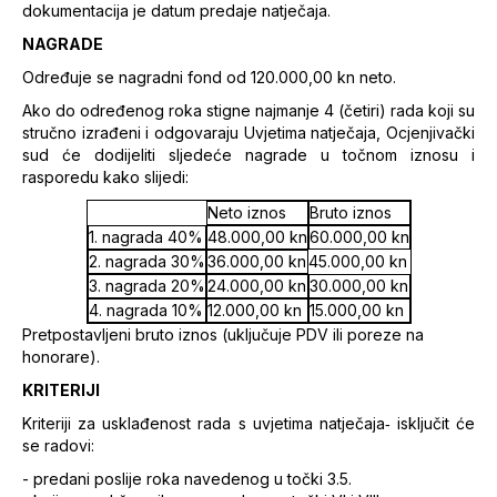
dokumentacija je datum predaje natječaja.
NAGRADE
Određuje se nagradni fond od 120.000,00 kn neto.
Ako do određenog roka stigne najmanje 4 (četiri) rada koji su
stručno izrađeni i odgovaraju Uvjetima natječaja, Ocjenjivački
sud će dodijeliti sljedeće nagrade u točnom iznosu i
rasporedu kako slijedi:
Neto iznos
Bruto iznos
1. nagrada 40%
48.000,00 kn
60.000,00 kn
2. nagrada 30%
36.000,00 kn
45.000,00 kn
3. nagrada 20%
24.000,00 kn
30.000,00 kn
4. nagrada 10%
12.000,00 kn
15.000,00 kn
Pretpostavljeni bruto iznos (uključuje PDV ili poreze na
honorare).
KRITERIJI
Kriteriji za usklađenost rada s uvjetima natječaja‐ isključit će
se radovi:
- predani poslije roka navedenog u točki 3.5.