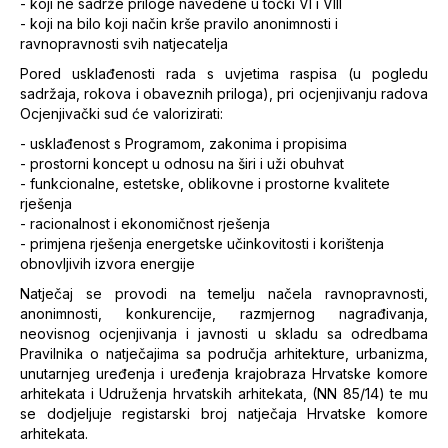
- koji ne sadrže priloge navedene u točki VI i VIII
- koji na bilo koji način krše pravilo anonimnosti i
ravnopravnosti svih natjecatelja
Pored usklađenosti rada s uvjetima raspisa (u pogledu
sadržaja, rokova i obaveznih priloga), pri ocjenjivanju radova
Ocjenjivački sud će valorizirati:
- usklađenost s Programom, zakonima i propisima
- prostorni koncept u odnosu na širi i uži obuhvat
- funkcionalne, estetske, oblikovne i prostorne kvalitete
rješenja
- racionalnost i ekonomičnost rješenja
- primjena rješenja energetske učinkovitosti i korištenja
obnovljivih izvora energije
Natječaj se provodi na temelju načela ravnopravnosti,
anonimnosti, konkurencije, razmjernog nagrađivanja,
neovisnog ocjenjivanja i javnosti u skladu sa odredbama
Pravilnika o natječajima sa područja arhitekture, urbanizma,
unutarnjeg uređenja i uređenja krajobraza Hrvatske komore
arhitekata i Udruženja hrvatskih arhitekata, (NN 85/14) te mu
se dodjeljuje registarski broj natječaja Hrvatske komore
arhitekata.