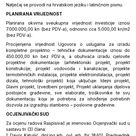
Natječaj se provodi na hrvatskom jeziku i latiničnom pismu.
PLANIRANA VRIJEDNOST
Planirana okvirna sveukupna vrijednost investicije iznosi
7.000.000,00 kn (bez PDV‐a), odnosno cca 5.000,00 kn/m2
(bez PDV‐a).
Procijenjena vrijednost Ugovora o uslugama za izradu
kompletne projektno – tehničke dokumentacije iznosi do
450.000,00 kn bez PDV‐a, a obuhvaća izradu cjelovite
projektne dokumentacije (arhitektonski projekt, projekt
konstrukcije, projekt vodovoda i kanalizacije, projekte
termotehničkih instalacija, projekte elektroinstalacija, projekt
dizala, tehnološki projekti) koja uključuje: Idejni projekt,
Glavni projekt, Izvedbeni projekt, Projekt uklanjanja dijelova
postojeće građevine, sve elaborate, troškovnike te svu
dokumentaciju koja je potrebna za ishođenje potrebnih
dozvola za izgradnju stambeno – poslovne građevine.
OCJENJIVAČKI SUD
Za ocjenu radova Raspisivač je imenovao Ocjenjivački sud u
sastavu tri (3) člana:
1. Davor Katušić, dipl.ing.arh., ovl. arh. (br. 1840), Predsjednik