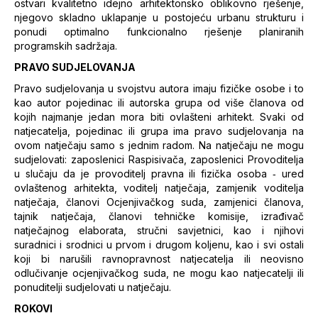
ostvari kvalitetno idejno arhitektonsko oblikovno rješenje,
njegovo skladno uklapanje u postojeću urbanu strukturu i
ponudi optimalno funkcionalno rješenje planiranih
programskih sadržaja.
PRAVO SUDJELOVANJA
Pravo sudjelovanja u svojstvu autora imaju fizičke osobe i to
kao autor pojedinac ili autorska grupa od više članova od
kojih najmanje jedan mora biti ovlašteni arhitekt. Svaki od
natjecatelja, pojedinac ili grupa ima pravo sudjelovanja na
ovom natječaju samo s jednim radom. Na natječaju ne mogu
sudjelovati: zaposlenici Raspisivača, zaposlenici Provoditelja
u slučaju da je provoditelj pravna ili fizička osoba ‐ ured
ovlaštenog arhitekta, voditelj natječaja, zamjenik voditelja
natječaja, članovi Ocjenjivačkog suda, zamjenici članova,
tajnik natječaja, članovi tehničke komisije, izrađivač
natječajnog elaborata, stručni savjetnici, kao i njihovi
suradnici i srodnici u prvom i drugom koljenu, kao i svi ostali
koji bi narušili ravnopravnost natjecatelja ili neovisno
odlučivanje ocjenjivačkog suda, ne mogu kao natjecatelji ili
ponuditelji sudjelovati u natječaju.
ROKOVI