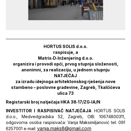
HORTUS SOLIS d.o.o.
raspisuje, a
Matrix‐D‐Inženjering d.o.o.
organizira i provodi opći, prvog stupnja složenosti,
anonimni, za realizaciju, u jednom stupnju
NATJEČAJ
za izradu idejnoga arhitektonskog rješenja nove
stambeno – poslovne građevine, Zagreb, Tkalčićeva
ulica 73
Registarski broj natječaja HKA 38‐17/ZG‐IA/N
INVESTITOR I RASPISIVAČ NATJEČAJA
HORTUS SOLIS
d.o.o., Medvedgradska 52, Zagreb, OIB: 10674800311,
odgovorna osoba raspisivača: Vanja Maksimiljanović tel: 091
vanja.maks8@gmail.com
6257001 e‐mail: