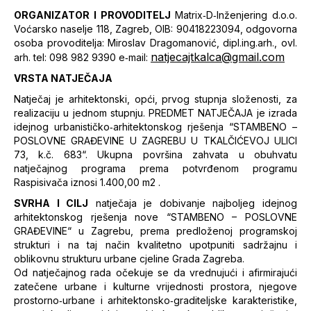
ORGANIZATOR I PROVODITELJ
Matrix‐D‐Inženjering d.o.o.
Voćarsko naselje 118, Zagreb, OIB: 90418223094, odgovorna
osoba provoditelja: Miroslav Dragomanović, dipl.ing.arh., ovl.
natjecajtkalca@gmail.com
arh. tel: 098 982 9390 e‐mail:
VRSTA NATJEČAJA
Natječaj je arhitektonski, opći, prvog stupnja složenosti, za
realizaciju u jednom stupnju. PREDMET NATJEČAJA je izrada
idejnog urbanističko‐arhitektonskog rješenja “STAMBENO –
POSLOVNE GRAĐEVINE U ZAGREBU U TKALČIĆEVOJ ULICI
73, k.č. 683“. Ukupna površina zahvata u obuhvatu
natječajnog programa prema potvrđenom programu
Raspisivača iznosi 1.400,00 m2 .
SVRHA I CILJ
natječaja je dobivanje najboljeg idejnog
arhitektonskog rješenja nove “STAMBENO – POSLOVNE
GRAĐEVINE“ u Zagrebu, prema predloženoj programskoj
strukturi i na taj način kvalitetno upotpuniti sadržajnu i
oblikovnu strukturu urbane cjeline Grada Zagreba.
Od natječajnog rada očekuje se da vrednujući i afirmirajući
zatečene urbane i kulturne vrijednosti prostora, njegove
prostorno‐urbane i arhitektonsko‐graditeljske karakteristike,