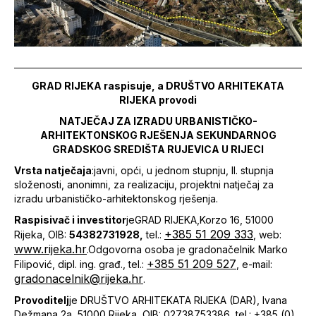
GRAD RIJEKA raspisuje, a DRUŠTVO ARHITEKATA
RIJEKA provodi
NATJEČAJ ZA IZRADU URBANISTIČKO-
ARHITEKTONSKOG RJEŠENJA SEKUNDARNOG
GRADSKOG SREDIŠTA RUJEVICA U RIJECI
Vrsta natječaja
:javni, opći, u jednom stupnju, II. stupnja
složenosti, anonimni, za realizaciju, projektni natječaj za
izradu urbanističko-arhitektonskog rješenja.
Raspisivač i investitor
jeGRAD RIJEKA,Korzo 16, 51000
+385 51 209 333
Rijeka, OIB:
54382731928,
tel.:
, web:
www.rijeka.hr
.Odgovorna osoba je gradonačelnik Marko
+385 51 209 527
Filipović, dipl. ing. građ., tel.:
, e-mail:
gradonacelnik@rijeka.hr
.
Provoditelj
je DRUŠTVO ARHITEKATA RIJEKA (DAR), Ivana
Dežmana 2a, 51000 Rijeka, OIB: 02738753386, tel.: +385 (0)