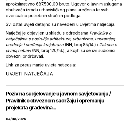
aproksimativno 687.500,00 bruto. Ugovor o javnim uslugama
obuhvaća izradu urbanističkog plana uređenja te svih
eventualno potrebnih stručnih podloga.
Svi ostali uvjeti detaljno su navedeni u Uvjetima natječaja.
Natječaj je objavljen u skladu s odredbama
Pravilnika o
natječajima s područja arhitekture, urbanizma, unutarnjeg
uređenja i uređenja krajobraza
(NN, broj 85/14.) i
Zakona o
javnoj nabavi
(NN, broj 120/16.), a kojih su se svi sudionici
obvezni pridržavati.
Link za preuzimanje uvjeta natjecaja:
UVJETI NATJEČAJA
Poziv na sudjelovanje u javnom savjetovanju /
Pravilnik o obveznom sadržaju i opremanju
projekata građevina...
04/08/2026