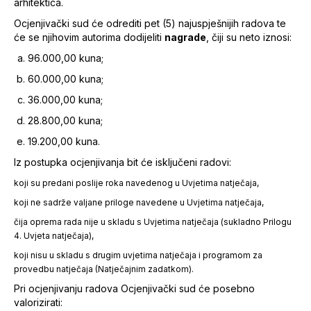
arhitektica.
Ocjenjivački sud će odrediti pet (5) najuspješnijih radova te
će se njihovim autorima dodijeliti
nagrade
, čiji su neto iznosi:
96.000,00 kuna;
60.000,00 kuna;
36.000,00 kuna;
28.800,00 kuna;
19.200,00 kuna.
Iz postupka ocjenjivanja bit će isključeni radovi:
koji su predani poslije roka navedenog u Uvjetima natječaja,
koji ne sadrže valjane priloge navedene u Uvjetima natječaja,
čija oprema rada nije u skladu s Uvjetima natječaja (sukladno Prilogu
4. Uvjeta natječaja),
koji nisu u skladu s drugim uvjetima natječaja i programom za
provedbu natječaja (Natječajnim zadatkom).
Pri ocjenjivanju radova Ocjenjivački sud će posebno
valorizirati: