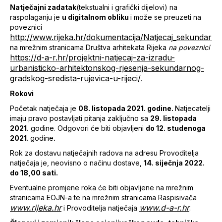
Natječajni zadatak
(tekstualni i grafički dijelovi) na
raspolaganju je
u digitalnom obliku
i može se preuzeti na
poveznici
http://www.rijeka.hr/dokumentacija/Natjecaj_sekundarno_
na mrežnim stranicama Društva arhitekata Rijeka
na poveznici
https://d-a-r.hr/projektni-natjecaj-za-izradu-
urbanisticko-arhitektonskog-rjesenja-sekundarnog-
gradskog-sredista-rujevica-u-rijeci/
.
Rokovi
Početak natječaja je
08. listopada 2021. godine.
Natjecatelji
imaju pravo postavljati pitanja zaključno sa
29. listopada
2021.
godine. Odgovori će biti objavljeni
do 12. studenoga
2021.
godine
.
Rok za dostavu natječajnih radova na adresu Provoditelja
natječaja je, neovisno o načinu dostave,
14. siječnja 2022.
do 18,00 sati.
Eventualne promjene roka će biti objavljene na mrežnim
stranicama EOJN-a te na mrežnim stranicama Raspisivača
www.rijeka.hr
www.d-a-r.hr
i Provoditelja natječaja
.