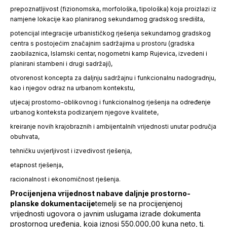
prepoznatljivost (fizionomska, morfološka, tipološka) koja proizlazi iz
namjene lokacije kao planiranog sekundarnog gradskog središta,
potencijal integracije urbanističkog rješenja sekundarnog gradskog
centra s postojećim značajnim sadržajima u prostoru (gradska
zaobilaznica, Islamski centar, nogometni kamp Rujevica, izvedeni i
planirani stambeni i drugi sadržaji),
otvorenost koncepta za daljnju sadržajnu i funkcionalnu nadogradnju,
kao i njegov odraz na urbanom kontekstu,
utjecaj prostorno-oblikovnog i funkcionalnog rješenja na određenje
urbanog konteksta podizanjem njegove kvalitete,
kreiranje novih krajobraznih i ambijentalnih vrijednosti unutar područja
obuhvata,
tehničku uvjerljivost i izvedivost rješenja,
etapnost rješenja,
racionalnost i ekonomičnost rješenja.
Procijenjena vrijednost
nabave daljnje prostorno-
planske dokumentacije
temelji se na procijenjenoj
vrijednosti ugovora o javnim uslugama izrade dokumenta
prostornog uređenja, koja iznosi 550.000,00 kuna neto, tj.