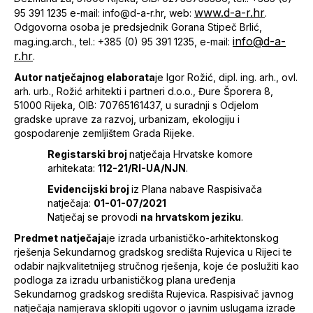
www.d-a-r.hr
95 391 1235 e-mail: info@d-a-r.hr, web:
.
Odgovorna osoba je predsjednik Gorana Stipeč Brlić,
info@d-a-
mag.ing.arch., tel.: +385 (0) 95 391 1235, e-mail:
r.hr
.
Autor natječajnog elaborata
je Igor Rožić, dipl. ing. arh., ovl.
arh. urb., Rožić arhitekti i partneri d.o.o., Đure Šporera 8,
51000 Rijeka, OIB: 70765161437, u suradnji s Odjelom
gradske uprave za razvoj, urbanizam, ekologiju i
gospodarenje zemljištem Grada Rijeke.
Registarski broj
natječaja Hrvatske komore
arhitekata:
112-21/RI-UA/NJN
.
Evidencijski broj
iz Plana nabave Raspisivača
natječaja:
01-01-07/2021
Natječaj se provodi
na hrvatskom jeziku
.
Predmet natječaja
je izrada urbanističko-arhitektonskog
rješenja Sekundarnog gradskog središta Rujevica u Rijeci te
odabir najkvalitetnijeg stručnog rješenja, koje će poslužiti kao
podloga za izradu urbanističkog plana uređenja
Sekundarnog gradskog središta Rujevica. Raspisivač javnog
natječaja namjerava sklopiti ugovor o javnim uslugama izrade