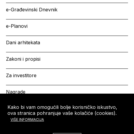
e-Građevinski Dnevnik
e-Planovi
Dani arhitekata
Zakoni i propisi
Za investitore
Nagrade
Kako bi vam omogućili bolje korisničko iskustvo,
ova stranica pohranjuje vaše kolačiće (cookies).
HRVATSKA KOMORA
Copyright © HKA 2026
VIŠE INFORMACIJA
ARHITEKATA
Ulica grada Vukovara 271
10000 Zagreb