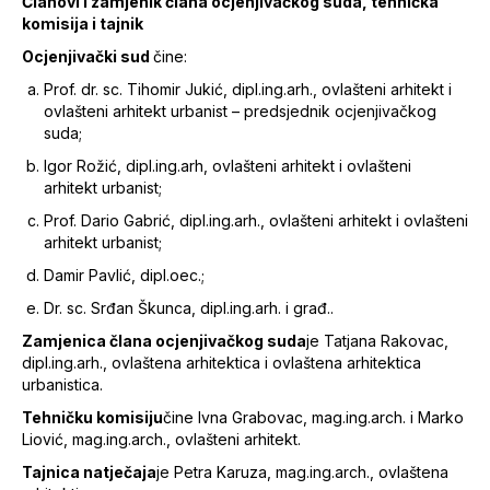
Članovi i zamjenik člana ocjenjivačkog suda, tehnička
komisija i tajnik
Ocjenjivački sud
čine:
Prof. dr. sc. Tihomir Jukić, dipl.ing.arh., ovlašteni arhitekt i
ovlašteni arhitekt urbanist – predsjednik ocjenjivačkog
suda;
Igor Rožić, dipl.ing.arh, ovlašteni arhitekt i ovlašteni
arhitekt urbanist;
Prof. Dario Gabrić, dipl.ing.arh., ovlašteni arhitekt i ovlašteni
arhitekt urbanist;
Damir Pavlić, dipl.oec.;
Dr. sc. Srđan Škunca, dipl.ing.arh. i građ..
Zamjenica člana ocjenjivačkog suda
je Tatjana Rakovac,
dipl.ing.arh., ovlaštena arhitektica i ovlaštena arhitektica
urbanistica.
Tehničku komisiju
čine Ivna Grabovac, mag.ing.arch. i Marko
Liović, mag.ing.arch., ovlašteni arhitekt.
Tajnica natječaja
je Petra Karuza, mag.ing.arch., ovlaštena