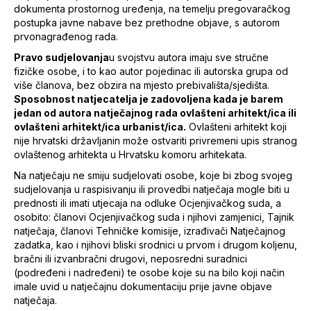
dokumenta prostornog uređenja, na temelju pregovaračkog
postupka javne nabave bez prethodne objave, s autorom
prvonagrađenog rada.
Pravo sudjelovanja
u svojstvu autora imaju sve stručne
fizičke osobe, i to kao autor pojedinac ili autorska grupa od
više članova, bez obzira na mjesto prebivališta/sjedišta.
Sposobnost natjecatelja je zadovoljena kada je barem
jedan od autora natječajnog rada ovlašteni arhitekt/ica ili
ovlašteni arhitekt/ica urbanist/ica.
Ovlašteni arhitekt koji
nije hrvatski državljanin može ostvariti privremeni upis stranog
ovlaštenog arhitekta u Hrvatsku komoru arhitekata.
Na natječaju ne smiju sudjelovati osobe, koje bi zbog svojeg
sudjelovanja u raspisivanju ili provedbi natječaja mogle biti u
prednosti ili imati utjecaja na odluke Ocjenjivačkog suda, a
osobito: članovi Ocjenjivačkog suda i njihovi zamjenici, Tajnik
natječaja, članovi Tehničke komisije, izrađivači Natječajnog
zadatka, kao i njihovi bliski srodnici u prvom i drugom koljenu,
bračni ili izvanbračni drugovi, neposredni suradnici
(podređeni i nadređeni) te osobe koje su na bilo koji način
imale uvid u natječajnu dokumentaciju prije javne objave
natječaja.