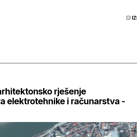
I
arhitektonsko rješenje
 elektrotehnike i računarstva -