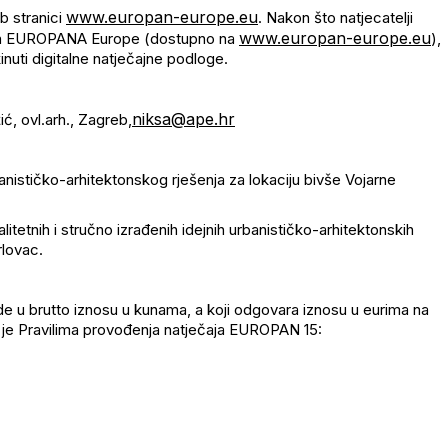
www.europan-europe.eu
b stranici
. Nakon što natjecatelji
www.europan-europe.eu
ačun EUROPANA Europe (dostupno na
),
nuti digitalne natječajne podloge.
niksa@ape.hr
ić, ovl.arh., Zagreb,
banističko-arhitektonskog rješenja za lokaciju bivše Vojarne
valitetnih i stručno izrađenih idejnih urbanističko-arhitektonskih
rlovac.
ade u brutto iznosu u kunama, a koji odgovara iznosu u eurima na
 je Pravilima provođenja natječaja EUROPAN 15: