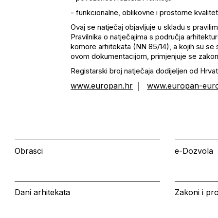
- funkcionalne, oblikovne i prostorne kvalite
Ovaj se natječaj objavljuje u skladu s pra
Pravilnika o natječajima s područja arhitekt
komore arhitekata (NN 85/14), a kojih su se s
ovom dokumentacijom, primjenjuje se zakon
Registarski broj natječaja dodijeljen od Hr
www.europan.hr
www.europan-eur
│
Obrasci
e-Dozvola
Dani arhitekata
Zakoni i pro