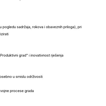
u pogledu sadržaja, rokova i obaveznih priloga), pri
zirati
oduktivni grad" i inovativnost rješenja
sebno u smislu održivosti
azvojne procese grada