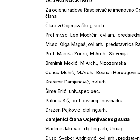
OCJENJIVAČKI SUD
Za ocjenu radova Raspisivač je imenovao Ocj
člana:
Članovi Ocjenjivačkog suda
Prof.mr.sc. Leo Modrčin, ovl.arh., predsjedn
Mr.sc. Olga Magaš, ovl.arh., predstavnica R
Prof. Maruša Zorec, M.Arch., Slove
Branimir Medić, M.Arch., Nizozemska
Gorica Mehić, M.Arch., Bos
Krešimir Damjanović, ovl.arh.
Šime Erlić, univ.spec.oec.
Patricia Kiš, prof.pov.umj., novinarka
Dražen Pejković, dipl.ing.arh.
Zamjenici člana Ocjenjivačkog suda
Vladimir Jakovac, dipl.ing.arh, Umag
Dr.sc. Svebor Andrijević, ovl. arh., predstavn