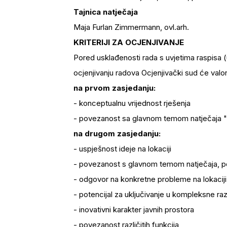
Tajnica natječaja
Maja Furlan Zimmermann, ovl.arh.
KRITERIJI ZA OCJENJIVANJE
Pored usklađenosti rada s uvjetima raspisa (
ocjenjivanju radova Ocjenjivački sud će valori
na prvom zasjedanju:
- konceptualnu vrijednost rješenja
- povezanost sa glavnom temom natječaja "Pr
na drugom zasjedanju:
- uspješnost ideje na lokaciji
- povezanost s glavnom temom natječaja, po
- odgovor na konkretne probleme na lokaciji
- potencijal za uključivanje u kompleksne r
- inovativni karakter javnih prostora
- povezanost različitih funkcija