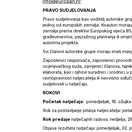
info@europan.hr
PRAVO SUDJELOVANJA
Pravo sudjelovanja kao voditelj autorske gr
jednoj od europskih zemalja. Koautori moraju i
zemalja prema direktivi Europskog vijeća 85/
građevinarstva, pejzažnog planiranja ili umjet
autorima projekta.
Svi članovi autorske grupe moraju imati man
Zaposlenici raspisivača, zaposlenici provodite
ocjenjivačkog suda, zamjenici članova, tajnik
elaborata, kao i njihovi suradnici i srodnici u 
ravnopravnost natjecatelja ili neovisno odluči
sudjelovati u natječaju.
ROKOVI
Početak natječaja
: ponedjeljak, 18. ožujka
Rok za postavljanje pitanja natjecatelja: petak
Rok predaje
natječajnih radova: nedjelja, 28
Objava rezultata natječaja: ponedjeljak, 02. 