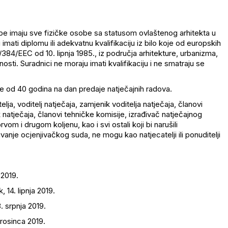
upe imaju sve fizičke osobe sa statusom ovlaštenog arhitekta u
mati diplomu ili adekvatnu kvalifikaciju iz bilo koje od europskih
384/EEC od 10. lipnja 1985., iz područja arhitekture, urbanizma,
nosti. Suradnici ne moraju imati kvalifikaciju i ne smatraju se
je od 40 godina na dan predaje natječajnih radova.
lja, voditelj natječaja, zamjenik voditelja natječaja, članovi
 natječaja, članovi tehničke komisije, izrađivač natječajnog
prvom i drugom koljenu, kao i svi ostali koji bi narušili
vanje ocjenjivačkog suda, ne mogu kao natjecatelji ili ponuditelji
 2019.
, 14. lipnja 2019.
. srpnja 2019.
prosinca 2019.