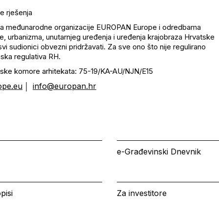
te rješenja
vilima međunarodne organizacije EUROPAN Europe i odredbama
ure, urbanizma, unutarnjeg uređenja i uređenja krajobraza Hrvatske
vi sudionici obvezni pridržavati. Za sve ono što nije regulirano
ska regulativa RH.
vatske komore arhitekata: 75-19/KA-AU/NJN/E15
ope.eu
info@europan.hr
│
e-Građevinski Dnevnik
pisi
Za investitore