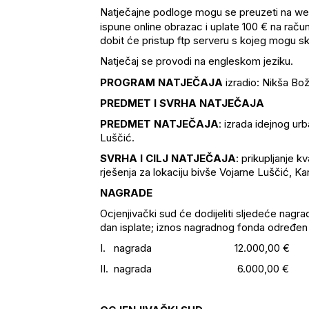
Natječajne podloge mogu se preuzeti na we
ispune online obrazac i uplate 100 € na r
dobit će pristup ftp serveru s kojeg mogu ski
Natječaj se provodi na engleskom jeziku.
PROGRAM NATJEČAJA
izradio: Nikša Bož
PREDMET I SVRHA NATJEČAJA
PREDMET NATJEČAJA
: izrada idejnog ur
Luščić.
SVRHA I CILJ NATJEČAJA
: prikupljanje k
rješenja za lokaciju bivše Vojarne Luščić, Ka
NAGRADE
Ocjenjivački sud će dodijeliti sljedeće nagr
dan isplate; iznos nagradnog fonda određen
I. nagrada 12.000,00 €
II. nagrada 6.000,00 €