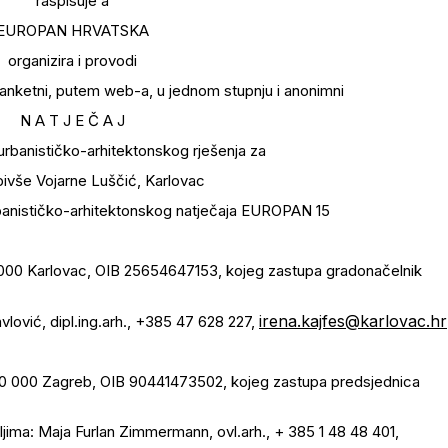
raspisuje a
EUROPAN HRVATSKA
organizira i provodi
 anketni, putem web-a, u jednom stupnju i anonimni
N A T J E Č A J
 urbanističko-arhitektonskog rješenja za
 bivše Vojarne Luščić, Karlovac
anističko-arhitektonskog natječaja EUROPAN 15
000 Karlovac, OIB 25654647153, kojeg zastupa gradonačelnik
irena.kajfes@karlovac.hr
lović, dipl.ing.arh., +385 47 628 227,
10 000 Zagreb, OIB 90441473502, kojeg zastupa predsjednica
ima: Maja Furlan Zimmermann, ovl.arh., + 385 1 48 48 401,