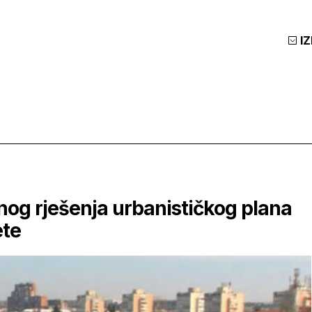
I
čnog rješenja urbanističkog plana
ete