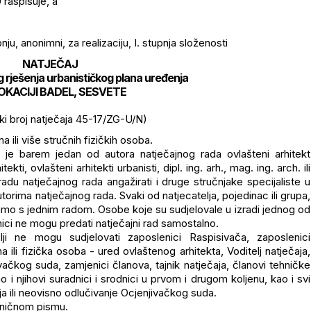
raspisuje, a
nju, anonimni, za realizaciju, I. stupnja složenosti
NATJEČAJ
g rješenja urbanističkog plana uređenja
OKACIJI BADEL, SESVETE
ski broj natječaja 45-17/ZG-U/N)
 ili više stručnih fizičkih osoba.
a je barem jedan od autora natječajnog rada ovlašteni arhitekt
ekti, ovlašteni arhitekti urbanisti, dipl. ing. arh., mag. ing. arch. ili
radu natječajnog rada angažirati i druge stručnjake specijaliste u
torima natječajnog rada. Svaki od natjecatelja, pojedinac ili grupa,
amo s jednim radom. Osobe koje su sudjelovale u izradi jednog od
ici ne mogu predati natječajni rad samostalno.
elji ne mogu sudjelovati zaposlenici Raspisivača, zaposlenici
a ili fizička osoba - ured ovlaštenog arhitekta, Voditelj natječaja,
ivačkog suda, zamjenici članova, tajnik natječaja, članovi tehničke
o i njihovi suradnici i srodnici u prvom i drugom koljenu, kao i svi
elja ili neovisno odlučivanje Ocjenjivačkog suda.
tiničnom pismu.