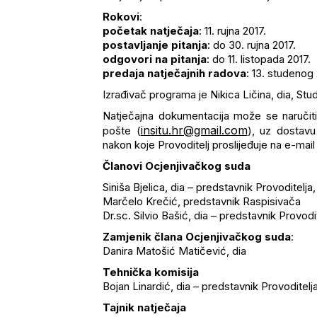
Rokovi
:
početak natječaja
: 11. rujna 2017.
postavljanje pitanja
: do 30. rujna 2017.
odgovori na pitanja
: do 11. listopada 2017.
predaja natječajnih radova
: 13. studenog 
Izrađivač programa je Nikica Ličina, dia, St
Natječajna dokumentacija može se naručiti 
insitu.hr@gmail.com
pošte (
), uz dostavu
nakon koje Provoditelj proslijeđuje na e-mai
Članovi Ocjenjivačkog suda
Siniša Bjelica, dia – predstavnik Provoditelj
Marčelo Krečić, predstavnik Raspisivača
Dr.sc. Silvio Bašić, dia – predstavnik Provodi
Zamjenik člana Ocjenjivačkog suda
:
Danira Matošić Matičević, dia
Tehnička komisija
Bojan Linardić, dia – predstavnik Provoditelj
Tajnik natječaja