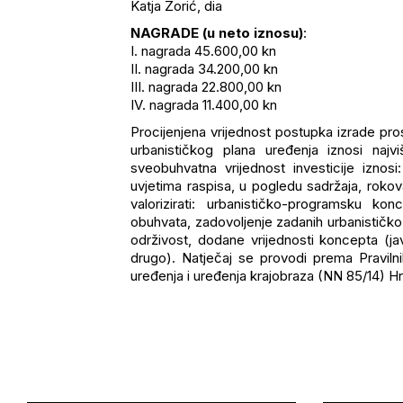
Katja Zorić, dia
NAGRADE (u neto iznosu)
:
I. nagrada 45.600,00 kn
II. nagrada 34.200,00 kn
III. nagrada 22.800,00 kn
IV. nagrada 11.400,00 kn
Procijenjena vrijednost postupka izrade p
urbanističkog plana uređenja iznosi naj
sveobuhvatna vrijednost investicije izno
uvjetima raspisa, u pogledu sadržaja, rokova
valorizirati: urbanističko-programsku kon
obuhvata, zadovoljenje zadanih urbanističk
održivost, dodane vrijednosti koncepta (jav
drugo). Natječaj se provodi prema Pravilni
uređenja i uređenja krajobraza (NN 85/14) H