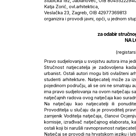
Stubička 192, Jablanovec, OIB 80455222940 
Katja Zorić, ovl.arhitektica,
Veslačka 23, Zagreb, OIB 42977369813
organizira i provodi javni, opći, u jednom stup
za odabir stručno
NA L
(registar
Pravo sudjelovanja u svojstvu autora ima jedna
Stručnost natjecatelja je zadovoljena kad
urbanist. Ostali autori mogu biti ovlašteni arhit
studenti arhitekture. Natjecatelj može za iz
pojedinom području, ali se oni ne smatraju au
ima pravo sudjelovanja na ovom natječaju s
natječajnih radova ovog natječaja kao suradn
Na natječaju kao natjecatelji ili ponudit
Provoditelja u slučaju da je provoditelj pravn
zamjenik Voditelja natječaja, članovi Ocjenj
komisije, izrađivač natječajnog elaborata, ka
ostali koji bi narušili ravnopravnost natjecat
Natječaj se provodi na hrvatskom jeziku i la