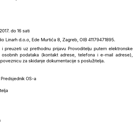
2017. do 16 sati
udio Linarh d.o.o, Ede Murtića 8, Zagreb, OIB 41179471895.
i preuzeti uz prethodnu prijavu Provoditelju putem elektronske
 osobnih podataka (kontakt adrese, telefona i e-mail adrese),
l poveznicu za skidanje dokumentacije s poslužitelja.
a, Predsjednik OS-a
telja
a