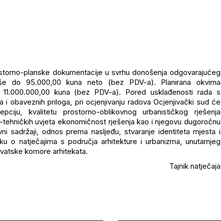
rostorno-planske dokumentacije u svrhu donošenja odgovarajućeg
više do 95.000,00 kuna neto (bez PDV-a). Planirana okvirna
si: 11.000.000,00 kuna (bez PDV-a). Pored usklađenosti rada s
 i obaveznih priloga, pri ocjenjivanju radova Ocjenjivački sud će
cepciju, kvalitetu prostorno-oblikovnog urbanističkog rješenja
o-tehničkih uvjeta ekonomičnost rješenja kao i njegovu dugoročnu
ni sadržaji, odnos prema nasljeđu, stvaranje identiteta mjesta i
ku o natječajima s područja arhitekture i urbanizma, unutarnjeg
rvatske komore arhitekata.
Tajnik natječaja