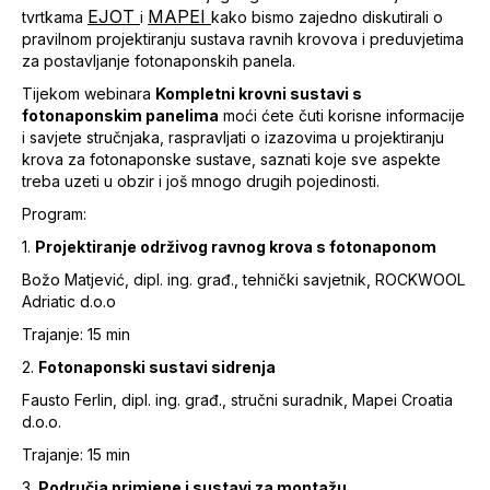
EJOT
MAPEI
tvrtkama
i
kako bismo zajedno diskutirali o
p
ravilnom projektiranju sustava ravnih krovova i preduvjetima
za postavljanje fotonaponskih panela.
Tijekom webinara
Kompletni krovni sustavi s
fotonaponskim panelima
moći ćete čuti korisne informacije
i savjete stručnjaka, raspravljati o izazovima u projektiranju
krova za fotonaponske sustave, saznati koje sve aspekte
treba uzeti u obzir i još mnogo drugih pojedinosti.
Program:
1.
Projektiranje održivog ravnog krova s fotonaponom
Božo Matjević, dipl. ing. građ., tehnički savjetnik, ROCKWOOL
Adriatic d.o.o
Trajanje: 15 min
2.
Fotonaponski sustavi sidrenja
Fausto Ferlin, dipl. ing. građ., stručni suradnik, Mapei Croatia
d.o.o.
Trajanje: 15 min
3.
Područja primjene i sustavi za montažu