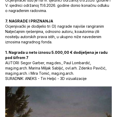
Ocjenjivački sud je na IV. sjednici održanoj 6.6.2026. godine i
V. sjednici održanoj 11.6.2026. godine donio konačnu odluku
o nagrađenim radovima.
7. NAGRADE I PRIZNANJA
Ocjenjivački je dodijelio tri (3) nagrade najviše rangiranim
Natječajnim rješenjima, odnosno autoru, koautorima i/ili
nositelju autorskih prava istih, u ukupno niže navedenim
iznosima nagradnog fonda.
1. Nagrada u neto iznosu 5.000,00 € dodijeljena je radu
pod šifrom 7
AUTORI: Segor Garber, mag.des., Paul Lombardić,
mag.ing.arch. Marina Miljak Sabljić, ovl.arh. Zdenko Pavičić,
mag.ing.arch. i Mira Tomić, mag.ing.arch.
SURADNIK: ANEKS - Tin Heljić - 3D vizualizacije