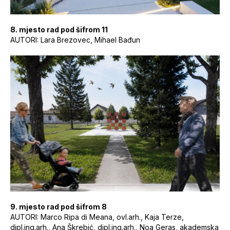
8. mjesto rad pod šifrom 11
AUTORI: Lara Brezovec, Mihael Bađun
9. mjesto rad pod šifrom 8
AUTORI: Marco Ripa di Meana, ovl.arh., Kaja Terze,
dipl.ing.arh., Ana Škrebić, dipl.ing.arh., Noa Geras, akademska