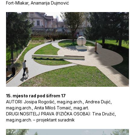
Fort-Mlakar, Anamarija Dujmović
15. mjesto rad pod šifrom 17
AUTORI: Josipa Rogošić, mag.ing.arch., Andrea Dujić,
mag.ing.arch., Anita Miloš Tomaić, mag.art.
DRUGI NOSITELJ PRAVA (FIZIČKA OSOBA): Tina Družić,
mag.ing.arch. – projektant suradnik