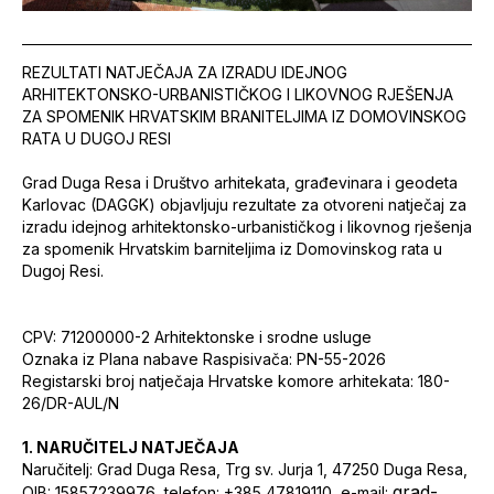
REZULTATI NATJEČAJA ZA IZRADU IDEJNOG
ARHITEKTONSKO-URBANISTIČKOG I LIKOVNOG RJEŠENJA
ZA SPOMENIK HRVATSKIM BRANITELJIMA IZ DOMOVINSKOG
RATA U DUGOJ RESI
Grad Duga Resa i Društvo arhitekata, građevinara i geodeta
Karlovac (DAGGK) objavljuju rezultate za otvoreni natječaj za
izradu idejnog arhitektonsko-urbanističkog i likovnog rješenja
za spomenik Hrvatskim barniteljima iz Domovinskog rata u
Dugoj Resi.
CPV: 71200000-2 Arhitektonske i srodne usluge
Oznaka iz Plana nabave Raspisivača: PN-55-2026
Registarski broj natječaja Hrvatske komore arhitekata: 180-
26/DR-AUL/N
1. NARUČITELJ NATJEČAJA
Naručitelj: Grad Duga Resa, Trg sv. Jurja 1, 47250 Duga Resa,
grad-
OIB: 15857239976, telefon: +385 47819110, e-mail: