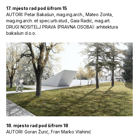
17. mjesto rad pod šifrom 15
AUTORI: Petar Bakašun, mag.ing.arch., Mateo Zonta,
mag.ing.arch. et spec.urb.stud., Gaia Radić, mag.art.
DRUGI NOSITELJ PRAVA (PRAVNA OSOBA): arhitektura
bakašun d.o.o.
18. mjesto rad pod šifrom 18
AUTORI: Goran Žurić, Fran Marko Vlahinić