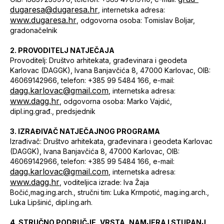
dugaresa@dugaresa.hr
, internetska adresa:
www.dugaresa.hr
, odgovorna osoba: Tomislav Boljar,
gradonačelnik
2. PROVODITELJ NATJEČAJA
Provoditelj: Društvo arhitekata, građevinara i geodeta
Karlovac (DAGGK), Ivana Banjavčića 8, 47000 Karlovac, OIB:
46069142966, telefon: +385 99 5484 166, e-mail:
dagg.karlovac@gmail.com
, internetska adresa:
www.dagg.hr
, odgovorna osoba: Marko Vajdić,
dipl.ing.građ., predsjednik
3. IZRAĐIVAČ NATJEČAJNOG PROGRAMA
Izrađivač: Društvo arhitekata, građevinara i geodeta Karlovac
(DAGGK), Ivana Banjavčića 8, 47000 Karlovac, OIB:
46069142966, telefon: +385 99 5484 166, e-mail:
dagg.karlovac@gmail.com
, internetska adresa:
www.dagg.hr
, voditeljica izrade: Iva Žaja
Bočić,mag.ing.arch., stručni tim: Luka Krmpotić, mag.ing.arch.,
Luka Lipšinić, dipl.ing.arh.
4. STRUČNO PODRUČJE, VRSTA, NAMJERA I STUPANJ