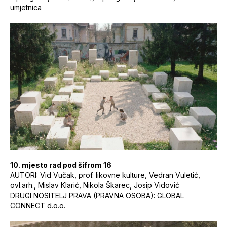
umjetnica
10. mjesto rad pod šifrom 16
AUTORI: Vid Vučak, prof. likovne kulture, Vedran Vuletić,
ovl.arh., Mislav Klarić, Nikola Škarec, Josip Vidović
DRUGI NOSITELJ PRAVA (PRAVNA OSOBA): GLOBAL
CONNECT d.o.o.