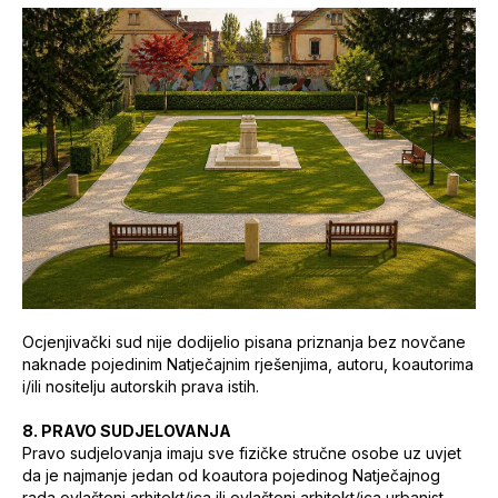
Ocjenjivački sud nije dodijelio pisana priznanja bez novčane
naknade pojedinim Natječajnim rješenjima, autoru, koautorima
i/ili nositelju autorskih prava istih.
8. PRAVO SUDJELOVANJA
Pravo sudjelovanja imaju sve fizičke stručne osobe uz uvjet
da je najmanje jedan od koautora pojedinog Natječajnog
rada ovlašteni arhitekt/ica ili ovlašteni arhitekt/ica urbanist,