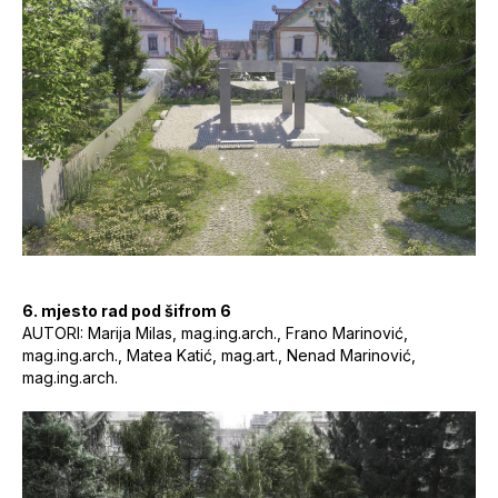
6. mjesto rad pod šifrom 6
AUTORI: Marija Milas, mag.ing.arch., Frano Marinović,
mag.ing.arch., Matea Katić, mag.art., Nenad Marinović,
mag.ing.arch.