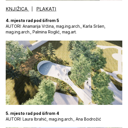
KNJIŽICA
PLAKATI
|
4. mjesto rad pod šifrom 5
AUTORI: Anamarija Vržina, mag.ing.arch., Karla Sršen,
mag.ing.arch., Palmina Roglić, mag.art.
5. mjesto rad pod šifrom 4
AUTORI: Laura Ibrahić, mag.ing.arch., Ana Bodrožić