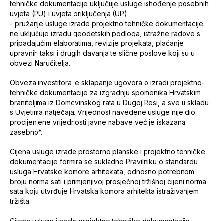
tehničke dokumentacije uključuje usluge ishođenje posebnih
uvjeta (PU) i uvjeta priključenja (UP)
- pružanje usluge izrade projektno tehničke dokumentacije
ne uključuje izradu geodetskih podloga, istražne radove s
pripadajućim elaboratima, revizije projekata, plaćanje
upravnih taksi i drugih davanja te slične poslove koji su u
obvezi Naručitelja.
Obveza investitora je sklapanje ugovora o izradi projektno-
tehničke dokumentacije za izgradnju spomenika Hrvatskim
braniteljima iz Domovinskog rata u Dugoj Resi, a sve u skladu
s Uvjetima natječaja. Vrijednost navedene usluge nije dio
procijenjene vrijednosti javne nabave već je iskazana
zasebno*.
Cijena usluge izrade prostorno planske i projektno tehničke
dokumentacije formira se sukladno Pravilniku o standardu
usluga Hrvatske komore arhitekata, odnosno potrebnom
broju norma sati i primjenjivoj prosječnoj tržišnoj cijeni norma
sata koju utvrđuje Hrvatska komora arhitekta istraživanjem
tržišta.
Cijena usluge izrade projektno tehničke dokumentacije