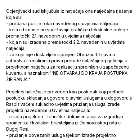
Ocjenjivački sud isključuje iz natječaja ona natječajna rješenja
koja su:
- predana poslije roka navedenog u uvjetima natječaja
- koja u bitnome ne sadržavaju grafičke i tekstualne priloge
prema točki 2.1. navedenih u uvjetima natječaja
- koja nisu izrađena prema točki 2.2. navedenih u uvjetima
natječaja
- za koje nije dostavljeni ispunjeni Obrazac 1. Izjava o
autorstvu i reguliranju prava prerade natječajnog rješenja u
projektnom natječaju za realizaciju spremljen u zapečaćenu
kuvertu, s naznakom ''NE OTVARAJ DO KRAJA POSTUPKA
ŽIRIRANJA''
Projektni natječaj je proveden kao postupak koji prethodi
postupku sklapanja ugovora o javnim uslugama u dogovoru s
Raspisivačem sukladno uvjetima pružanja usluga izrade
projekta navedenim u Uvjetima natječaja:
- izradu projektno - tehničke dokumentacije za izgradnju
spomenika Hrvatskim braniteljima iz Domovinskog rata u
Dugoj Resi.
- pružanje povezanih usluga tijekom izrade projektno