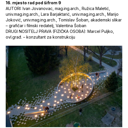
16. mjesto rad pod šifrom 9
AUTORI: Ivan Jovanovac, mag.ing.arch., Ružica Maletić,
univ.mag.ing.arch., Lara Barjaktarić, univ.mag.ing.arch., Marijo
Joković, univ.mag.ing.arch., Tomislav Šoban, akademski slikar
– grafičar i filmski redatelj, Valentina Šoban
DRUGI NOSITELJ PRAVA (FIZIČKA OSOBA): Marcel Puljko,
ovl.građ. – konzultant za konstrukciju