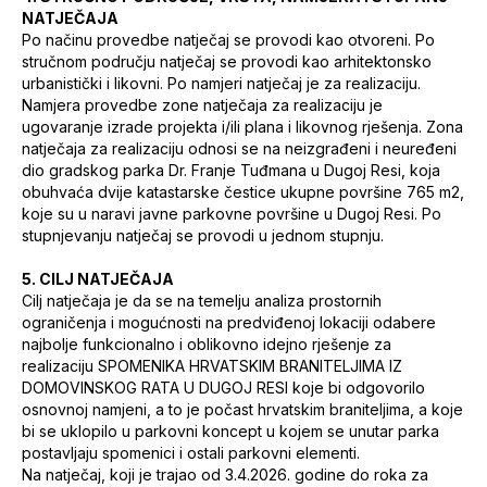
NATJEČAJA
Po načinu provedbe natječaj se provodi kao otvoreni. Po
stručnom području natječaj se provodi kao arhitektonsko
urbanistički i likovni. Po namjeri natječaj je za realizaciju.
Namjera provedbe zone natječaja za realizaciju je
ugovaranje izrade projekta i/ili plana i likovnog rješenja. Zona
natječaja za realizaciju odnosi se na neizgrađeni i neuređeni
dio gradskog parka Dr. Franje Tuđmana u Dugoj Resi, koja
obuhvaća dvije katastarske čestice ukupne površine 765 m2,
koje su u naravi javne parkovne površine u Dugoj Resi. Po
stupnjevanju natječaj se provodi u jednom stupnju.
5. CILJ NATJEČAJA
Cilj natječaja je da se na temelju analiza prostornih
ograničenja i mogućnosti na predviđenoj lokaciji odabere
najbolje funkcionalno i oblikovno idejno rješenje za
realizaciju SPOMENIKA HRVATSKIM BRANITELJIMA IZ
DOMOVINSKOG RATA U DUGOJ RESI koje bi odgovorilo
osnovnoj namjeni, a to je počast hrvatskim braniteljima, a koje
bi se uklopilo u parkovni koncept u kojem se unutar parka
postavljaju spomenici i ostali parkovni elementi.
Na natječaj, koji je trajao od 3.4.2026. godine do roka za