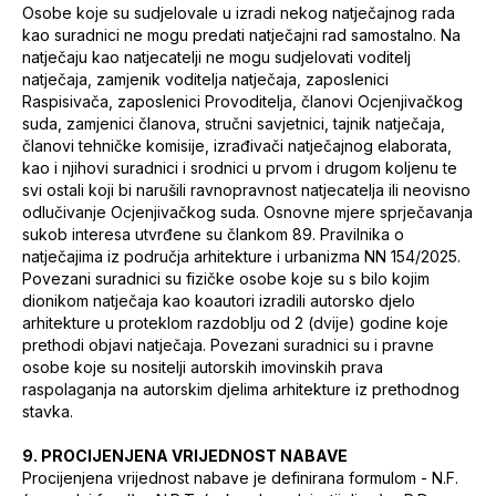
Osobe koje su sudjelovale u izradi nekog natječajnog rada
kao suradnici ne mogu predati natječajni rad samostalno. Na
natječaju kao natjecatelji ne mogu sudjelovati voditelj
natječaja, zamjenik voditelja natječaja, zaposlenici
Raspisivača, zaposlenici Provoditelja, članovi Ocjenjivačkog
suda, zamjenici članova, stručni savjetnici, tajnik natječaja,
članovi tehničke komisije, izrađivači natječajnog elaborata,
kao i njihovi suradnici i srodnici u prvom i drugom koljenu te
svi ostali koji bi narušili ravnopravnost natjecatelja ili neovisno
odlučivanje Ocjenjivačkog suda. Osnovne mjere sprječavanja
sukob interesa utvrđene su člankom 89. Pravilnika o
natječajima iz područja arhitekture i urbanizma NN 154/2025.
Povezani suradnici su fizičke osobe koje su s bilo kojim
dionikom natječaja kao koautori izradili autorsko djelo
arhitekture u proteklom razdoblju od 2 (dvije) godine koje
prethodi objavi natječaja. Povezani suradnici su i pravne
osobe koje su nositelji autorskih imovinskih prava
raspolaganja na autorskim djelima arhitekture iz prethodnog
stavka.
9. PROCIJENJENA VRIJEDNOST NABAVE
Procijenjena vrijednost nabave je definirana formulom - N.F.