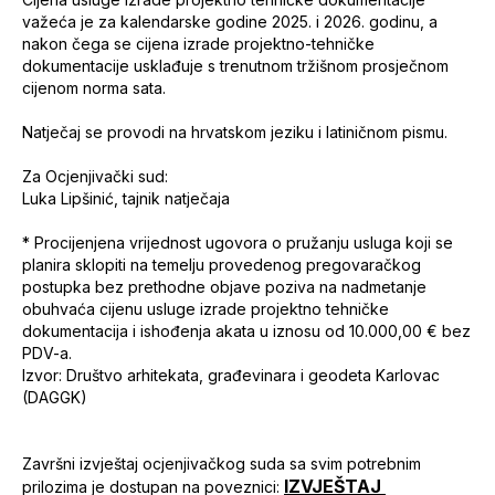
važeća je za kalendarske godine 2025. i 2026. godinu, a
nakon čega se cijena izrade projektno-tehničke
dokumentacije usklađuje s trenutnom tržišnom prosječnom
cijenom norma sata.
Natječaj se provodi na hrvatskom jeziku i latiničnom pismu.
Za Ocjenjivački sud:
Luka Lipšinić, tajnik natječaja
* Procijenjena vrijednost ugovora o pružanju usluga koji se
planira sklopiti na temelju provedenog pregovaračkog
postupka bez prethodne objave poziva na nadmetanje
obuhvaća cijenu usluge izrade projektno tehničke
dokumentacija i ishođenja akata u iznosu od 10.000,00 € bez
PDV-a.
Izvor: Društvo arhitekata, građevinara i geodeta Karlovac
(DAGGK)
Završni izvještaj ocjenjivačkog suda sa svim potrebnim
IZVJEŠTAJ
prilozima je dostupan na poveznici: