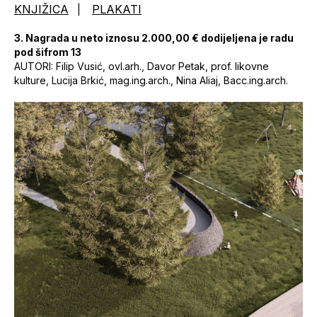
KNJIŽICA
PLAKATI
|
3. Nagrada u neto iznosu 2.000,00 € dodijeljena je radu
pod šifrom 13
AUTORI: Filip Vusić, ovl.arh., Davor Petak, prof. likovne
kulture, Lucija Brkić, mag.ing.arch., Nina Aliaj, Bacc.ing.arch.