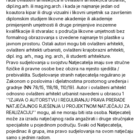
dipl.ing.arh. ili mag.ing.arch. i kada je najmanje jedan od
koautora kipar ili drugi vizualni i likovni umjetnik sa završenim
diplomskim studijem likovne akademije ili akademije
primijenjenih umjetnosti ili druge primjenjive inozemne
kvalifikacije ili stvaralac s područja likovne umjetnosti bez
formalnog obrazovanja s izvedene najmanje tri plastike u
javnom prostoru. Ostali autori mogu biti ovlašteni arhitekti,
ovlašteni arhitekti urbanisti, ovlašteni krajobrazni arhitekti,
dipl. ing. arh., mag. ing. arch., ili studenti arhitekture.
Pravo sudjelovanja u svojstvu Natjecatelja imaju sve stručne
fizičke ili pravne osobe bez obzira na mjesto sjedišta /
prebivališta. Sudjelovanje stranih natjecatelja regulirano je
Zakonom o poslovima i djelatnostima prostornog uređenja i
gradnje (NN 78/15, 118/18, 110/19). Autor i ovlašteni arhitekt
odnosno ovlašteni arhitekt urbanist navedeni u obrascu 1
''IZJAVA O AUTORSTVU I REGULIRANJU PRAVA PRERADE
NATJEČAJNOG RJEŠENJA U PROJEKTNOM NATJEČAJU ZA
REALIZACIJU'' mogu, ali ne moraju biti ista osoba. Natjecatelj
može za izradu natječajnog rada angažirati i druge stručnjake
specijaliste u pojedinom području. Svaki od Natjecatelja,
pojedinac ili grupa, ima pravo sudjelovanja na ovom natječaju
samo s jednim radom.