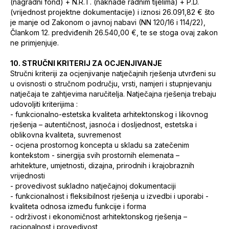
(nagradni fond) + N.R.T. (naknade radnim tijelima) + P.D.
(vrijednost projektne dokumentacije) i iznosi 26.091,82 € što
je manje od Zakonom o javnoj nabavi (NN 120/16 i 114/22),
Člankom 12. predviđenih 26.540,00 €, te se stoga ovaj zakon
ne primjenjuje.
10. STRUČNI KRITERIJ ZA OCJENJIVANJE
Stručni kriteriji za ocjenjivanje natječajnih rješenja utvrđeni su
u ovisnosti o stručnom području, vrsti, namjeri i stupnjevanju
natječaja te zahtjevima naručitelja. Natječajna rješenja trebaju
udovoljiti kriterijima :
- funkcionalno-estetska kvaliteta arhitektonskog i likovnog
rješenja – autentičnost, jasnoća i dosljednost, estetska i
oblikovna kvaliteta, suvremenost
- ocjena prostornog koncepta u skladu sa zatečenim
kontekstom - sinergija svih prostornih elemenata –
arhitekture, umjetnosti, dizajna, prirodnih i krajobraznih
vrijednosti
- provedivost sukladno natječajnoj dokumentaciji
- funkcionalnost i fleksibilnost rješenja u izvedbi i uporabi -
kvaliteta odnosa između funkcije i forma
- održivost i ekonomičnost arhitektonskog rješenja –
racionalnost i provedivost