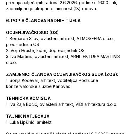
predaju natječajnih radova 2.6.2026. godine u 16:00 sati,
zaprimljeno je ukupno osamnaest (18) radova.
6. POPIS ČLANOVA RADNIH TIJELA
OCJENJIVAČKI SUD (OS)
1. Bernarda Silov, ovlašteni arhitekt, ATMOSFERA d.o.o.,
predsjednica OS
2. Vojin Hraste, kipar, dopredsjednik OS
3. Iva Martinis, ovlašteni arhitekt, ARHITEKTURA MARTINIS
d.o.o.
ZAMJENICI ČLANOVA OCJENJIVAČKOG SUDA (ZOS):
1. Sonja Kočevar, arhitekt, voditeljica Područne
konzervatorske službe Karlovac
TEHNIČKA KOMISIJA
1. Iva Žaja Bočić, ovlašteni arhitekt, VIDI arhitektura d.o.o.
TAJNIK NATJEČAJA
1. Luka Lipšinić, arhitekt